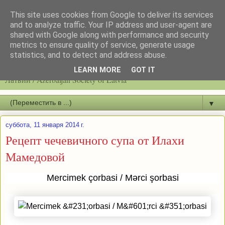
This site uses cookies from Google to deliver its services
and to analyze traffic. Your IP address and user-agent are
shared with Google along with performance and security
metrics to ensure quality of service, generate usage
statistics, and to detect and address abuse.
Latvijas azerbaidžāņu biedrību / Общество азербайджанцев
LEARN MORE
GOT IT
Латвии / Azerbaijan Society of Latvia
▼
суббота, 11 января 2014 г.
Рецепт чечевичного супа от Илахи
Мамедовой
Mercimek çorbasi / Mərci şorbasi