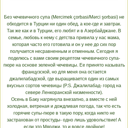
Без чечевичного супа (Mercimek çorbasi/Mərci şorbasi) не
обходится в Турции ни один обед, а кое-где и завтрак.
Так же как и в Турции, его любят и в Азербайджане. В
семье, любовь к нему с детства привила у нас мама,
которая часто его готовила и он у нее до сих пор
получается несравненным и отменным. Сегодня я
поделюсь с вами своим рецептом чечевичного супа-
пюре на основе зеленой чечевицы. Ее принято называть
французской, но для меня она остается
джалилабадской, где выращивается один из самых
вкусных сортов чечевицы (P.S. Джалилабад- город на
севере Ленкоранской низменности).
Осень в Баку нагрянула внезапно, а вместе с ней
холодная, ветреная и дождливая погода, так что есть
горячие супы-пюре в такую пору, когда никто не
застрахован от простуды- одно лишь удовольствие! А
если это Мярджи, то и вовсе двойное!