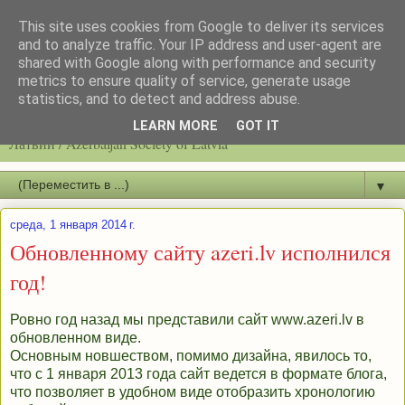
This site uses cookies from Google to deliver its services
and to analyze traffic. Your IP address and user-agent are
shared with Google along with performance and security
metrics to ensure quality of service, generate usage
statistics, and to detect and address abuse.
Latvijas azerbaidžāņu biedrību / Общество азербайджанцев
LEARN MORE
GOT IT
Латвии / Azerbaijan Society of Latvia
▼
среда, 1 января 2014 г.
Обновленному сайту azeri.lv исполнился
год!
Ровно год назад мы представили сайт www.azeri.lv в
обновленном виде.
Основным новшеством, помимо дизайна, явилось то,
что с 1 января 2013 года сайт ведется в формате блога,
что позволяет в удобном виде отобразить хронологию