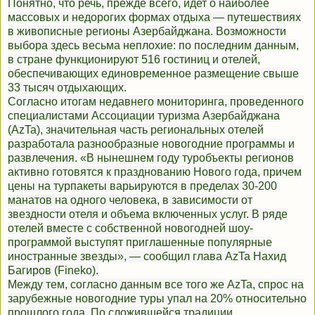
Понятно, что речь, прежде всего, идет о наиболее
массовых и недорогих формах отдыха — путешествиях
в живописные регионы Азербайджана. Возможности
выбора здесь весьма неплохие: по последним данным,
в стране функционируют 516 гостиниц и отелей,
обеспечивающих единовременное размещение свыше
33 тысяч отдыхающих.
Согласно итогам недавнего мониторинга, проведенного
специалистами Ассоциации туризма Азербайджана
(AzTa), значительная часть региональных отелей
разработала разнообразные новогодние программы и
развлечения. «В нынешнем году туробъекты регионов
активно готовятся к празднованию Нового года, причем
цены на турпакеты варьируются в пределах 30-200
манатов на одного человека, в зависимости от
звездности отеля и объема включенных услуг. В ряде
отелей вместе с собственной новогодней шоу-
программой выступят приглашенные популярные
иностранные звезды», — сообщил глава AzTa Нахид
Багиров (Fineko).
Между тем, согласно данным все того же AzTa, спрос на
зарубежные новогодние туры упал на 20% относительно
прошлого года. По сложившейся традиции