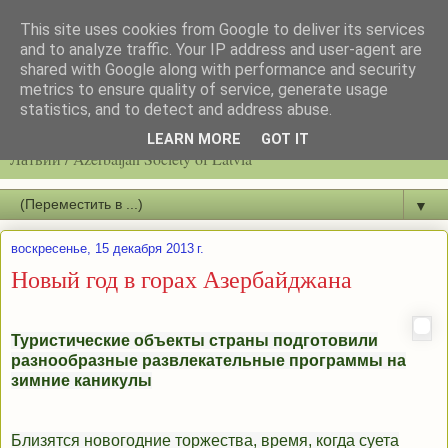
This site uses cookies from Google to deliver its services
and to analyze traffic. Your IP address and user-agent are
shared with Google along with performance and security
metrics to ensure quality of service, generate usage
statistics, and to detect and address abuse.
Latvijas azerbaidžāņu biedrību / Общество азербайджанцев
LEARN MORE
GOT IT
Латвии / Azerbaijan Society of Latvia
▼
воскресенье, 15 декабря 2013 г.
Новый год в горах Азербайджана
Туристические объекты страны подготовили
разнообразные развлекательные программы на
зимние каникулы
Близятся новогодние торжества, время, когда суета