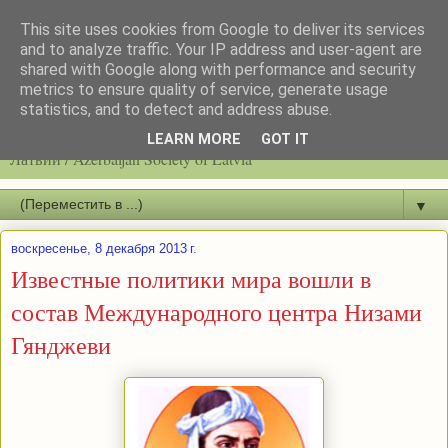
This site uses cookies from Google to deliver its services
and to analyze traffic. Your IP address and user-agent are
shared with Google along with performance and security
metrics to ensure quality of service, generate usage
statistics, and to detect and address abuse.
Latvijas azerbaidžāņu biedrību / Общество азербайджанцев
LEARN MORE
GOT IT
Латвии / Azerbaijan Society of Latvia
▼
воскресенье, 8 декабря 2013 г.
Известные политики мира вошли в
состав Международного центра Низами
Гянджеви