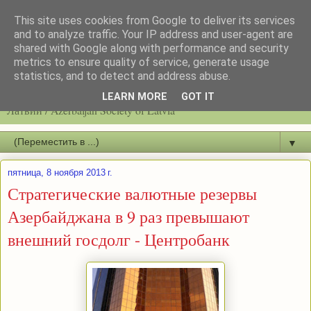
This site uses cookies from Google to deliver its services
and to analyze traffic. Your IP address and user-agent are
shared with Google along with performance and security
metrics to ensure quality of service, generate usage
statistics, and to detect and address abuse.
Latvijas azerbaidžāņu biedrību / Общество азербайджанцев
LEARN MORE
GOT IT
Латвии / Azerbaijan Society of Latvia
▼
пятница, 8 ноября 2013 г.
Стратегические валютные резервы
Азербайджана в 9 раз превышают
внешний госдолг - Центробанк