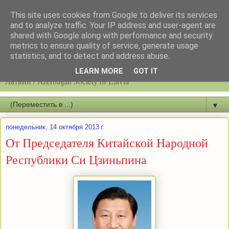
This site uses cookies from Google to deliver its services
and to analyze traffic. Your IP address and user-agent are
shared with Google along with performance and security
metrics to ensure quality of service, generate usage
statistics, and to detect and address abuse.
Latvijas azerbaidžāņu biedrību / Общество азербайджанцев
LEARN MORE
GOT IT
Латвии / Azerbaijan Society of Latvia
▼
понедельник, 14 октября 2013 г.
От Председателя Китайской Народной
Республики Си Цзиньпина