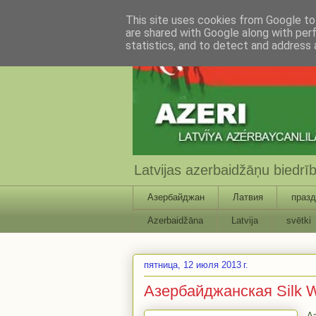
This site uses cookies from Google to 
are shared with Google along with per
statistics, and to detect and address 
Latvijas azerbaidžāņu biedr
Азербайджан
Латвия
празд
Azerbaidžāna
Latvija
svētki
пятница, 12 июля 2013 г.
Азербайджанская Silk 
А