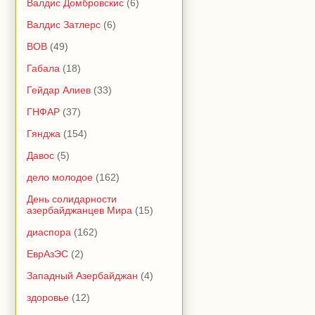
Валдис Домбровскис
(6)
Валдис Затлерс
(6)
ВОВ
(49)
Габала
(18)
Гейдар Алиев
(33)
ГНФАР
(37)
Гянджа
(154)
Давос
(5)
дело молодое
(162)
День солидарности
азербайджанцев Мира
(15)
диаспора
(162)
ЕврАзЭС
(2)
Западный Азербайджан
(4)
здоровье
(12)