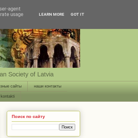
user-agent
erate usage
LEARN MORE
GOT IT
n Society of Latvia
зные сайты
наши контакты
kontakti
Поиск по сайту