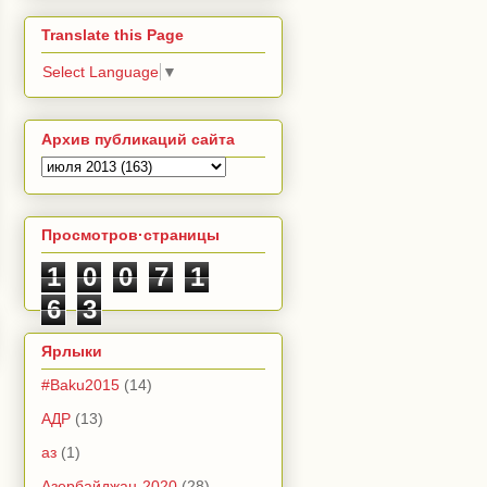
Translate this Page
Select Language
▼
Архив публикаций сайта
Просмотров·страницы
1
0
0
7
1
6
3
Ярлыки
#Baku2015
(14)
АДР
(13)
аз
(1)
Азербайджан-2020
(28)