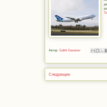
д
р
Tr
Автор:
Subhi Gasanov
Следующее