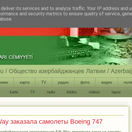
deliver its services and to analyze traffic. Your IP address and 
formance and security metrics to ensure quality of service, gen
abuse.
ību / Общество азербайджанцев Латвии / Azerbaija
ники
карта
TV
радио
фото
видео
поле
karte
TV
radio
bildes
videos
lapus
Way заказала самолеты Boeing 747
зербайджанская авиакомпания Silk Way произвела заказ на закупку