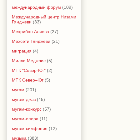
международный форум
(109)
Международный центр Низами
Гянджеви
(33)
Мехрибан Алиева
(27)
Мехсети Гянджеви
(21)
миграция
(4)
Милли Меджлис
(5)
МТК "Север-Юг"
(2)
МТК Север–Юг
(5)
мугам
(201)
мугам-джаз
(45)
мугам-конкурс
(57)
мугам-опера
(11)
мугам-симфония
(12)
музыка
(383)