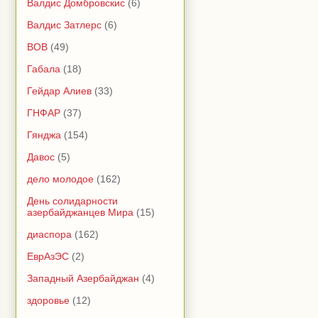
Валдис Домбровскис
(6)
Валдис Затлерс
(6)
ВОВ
(49)
Габала
(18)
Гейдар Алиев
(33)
ГНФАР
(37)
Гянджа
(154)
Давос
(5)
дело молодое
(162)
День солидарности
азербайджанцев Мира
(15)
диаспора
(162)
ЕврАзЭС
(2)
Западный Азербайджан
(4)
здоровье
(12)