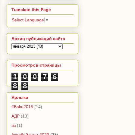
Translate this Page
Select Language
▼
Архив публикаций сайта
Просмотров·страницы
1
0
0
7
6
8
8
Ярлыки
#Baku2015
(14)
АДР
(13)
аз
(1)
Азербайджан-2020
(28)