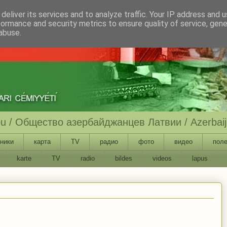
deliver its services and to analyze traffic. Your IP address and 
formance and security metrics to ensure quality of service, gen
abuse.
ību / Общество азербайджанцев Латвии / Azerbaija
ники
карта
TV
радио
фото
видео
поле
karte
TV
radio
bildes
videos
lapus