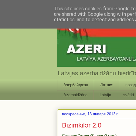
This site uses cookies from Google to 
are shared with Google along with per
statistics, and to detect and address 
Latvijas azerbaidžāņu biedr
Азербайджан
Латвия
празд
Azerbaidžāna
Latvija
svētki
воскресенье, 13 января 2013 г.
Bizimkilər 2.0
Сегодня "старый" новый год:)