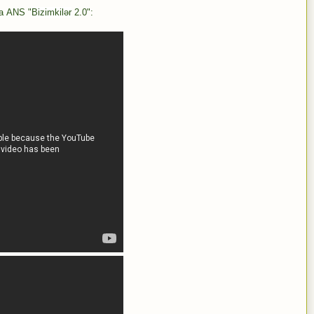
а ANS "
Bizimkilər
2.0":