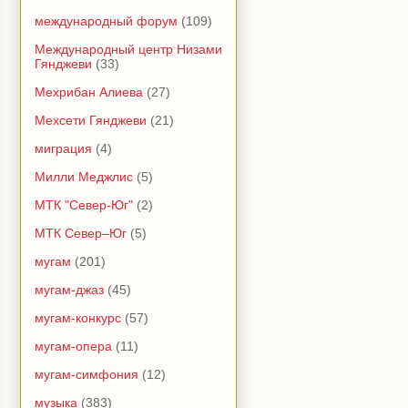
международный форум
(109)
Международный центр Низами
Гянджеви
(33)
Мехрибан Алиева
(27)
Мехсети Гянджеви
(21)
миграция
(4)
Милли Меджлис
(5)
МТК "Север-Юг"
(2)
МТК Север–Юг
(5)
мугам
(201)
мугам-джаз
(45)
мугам-конкурс
(57)
мугам-опера
(11)
мугам-симфония
(12)
музыка
(383)