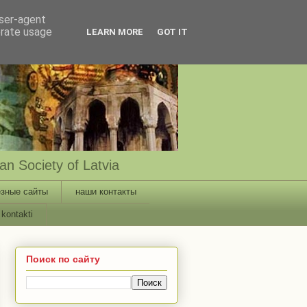
user-agent
erate usage
LEARN MORE
GOT IT
n Society of Latvia
зные сайты
наши контакты
kontakti
Поиск по сайту