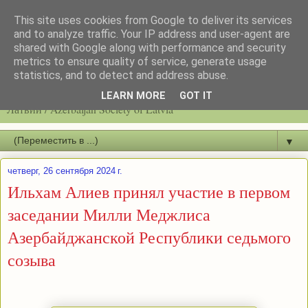
This site uses cookies from Google to deliver its services
and to analyze traffic. Your IP address and user-agent are
shared with Google along with performance and security
metrics to ensure quality of service, generate usage
statistics, and to detect and address abuse.
Latvijas azerbaidžāņu biedrību / Общество азербайджанцев
LEARN MORE
GOT IT
Латвии / Azerbaijan Society of Latvia
▼
четверг, 26 сентября 2024 г.
Ильхам Алиев принял участие в первом
заседании Милли Меджлиса
Азербайджанской Республики седьмого
созыва