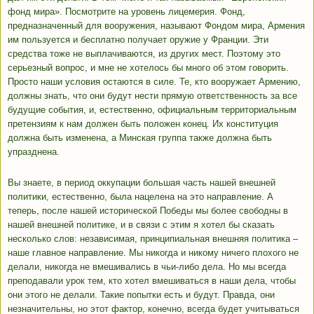
фонд мира». Посмотрите на уровень лицемерия. Фонд,
предназначенный для вооружения, называют Фондом мира, Армения
им пользуется и бесплатно получает оружие у Франции. Эти
средства тоже не выплачиваются, из других мест. Поэтому это
серьезный вопрос, и мне не хотелось бы много об этом говорить.
Просто наши условия остаются в силе. Те, кто вооружает Армению,
должны знать, что они будут нести прямую ответственность за все
будущие события, и, естественно, официальным территориальным
претензиям к нам должен быть положен конец. Их конституция
должна быть изменена, а Минская группа также должна быть
упразднена.
Вы знаете, в период оккупации большая часть нашей внешней
политики, естественно, была нацелена на это направление. А
теперь, после нашей исторической Победы мы более свободны в
нашей внешней политике, и в связи с этим я хотел бы сказать
несколько слов: независимая, принципиальная внешняя политика –
наше главное направление. Мы никогда и никому ничего плохого не
делали, никогда не вмешивались в чьи-либо дела. Но мы всегда
преподавали урок тем, кто хотел вмешиваться в наши дела, чтобы
они этого не делали. Такие попытки есть и будут. Правда, они
незначительны, но этот фактор, конечно, всегда будет учитываться