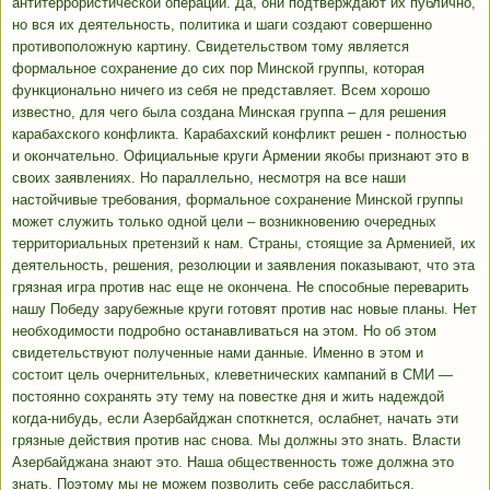
антитеррористической операции. Да, они подтверждают их публично,
но вся их деятельность, политика и шаги создают совершенно
противоположную картину. Свидетельством тому является
формальное сохранение до сих пор Минской группы, которая
функционально ничего из себя не представляет. Всем хорошо
известно, для чего была создана Минская группа – для решения
карабахского конфликта. Карабахский конфликт решен - полностью
и окончательно. Официальные круги Армении якобы признают это в
своих заявлениях. Но параллельно, несмотря на все наши
настойчивые требования, формальное сохранение Минской группы
может служить только одной цели – возникновению очередных
территориальных претензий к нам. Страны, стоящие за Арменией, их
деятельность, решения, резолюции и заявления показывают, что эта
грязная игра против нас еще не окончена. Не способные переварить
нашу Победу зарубежные круги готовят против нас новые планы. Нет
необходимости подробно останавливаться на этом. Но об этом
свидетельствуют полученные нами данные. Именно в этом и
состоит цель очернительных, клеветнических кампаний в СМИ —
постоянно сохранять эту тему на повестке дня и жить надеждой
когда-нибудь, если Азербайджан споткнется, ослабнет, начать эти
грязные действия против нас снова. Мы должны это знать. Власти
Азербайджана знают это. Наша общественность тоже должна это
знать. Поэтому мы не можем позволить себе расслабиться.