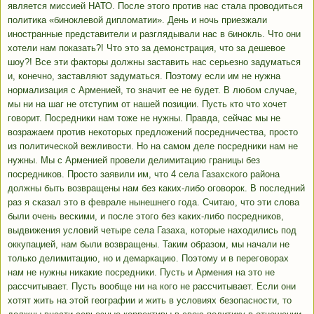
является миссией НАТО. После этого против нас стала проводиться
политика «биноклевой дипломатии». День и ночь приезжали
иностранные представители и разглядывали нас в бинокль. Что они
хотели нам показать?! Что это за демонстрация, что за дешевое
шоу?! Все эти факторы должны заставить нас серьезно задуматься
и, конечно, заставляют задуматься. Поэтому если им не нужна
нормализация с Арменией, то значит ее не будет. В любом случае,
мы ни на шаг не отступим от нашей позиции. Пусть кто что хочет
говорит. Посредники нам тоже не нужны. Правда, сейчас мы не
возражаем против некоторых предложений посредничества, просто
из политической вежливости. Но на самом деле посредники нам не
нужны. Мы с Арменией провели делимитацию границы без
посредников. Просто заявили им, что 4 села Газахского района
должны быть возвращены нам без каких-либо оговорок. В последний
раз я сказал это в феврале нынешнего года. Считаю, что эти слова
были очень вескими, и после этого без каких-либо посредников,
выдвижения условий четыре села Газаха, которые находились под
оккупацией, нам были возвращены. Таким образом, мы начали не
только делимитацию, но и демаркацию. Поэтому и в переговорах
нам не нужны никакие посредники. Пусть и Армения на это не
рассчитывает. Пусть вообще ни на кого не рассчитывает. Если они
хотят жить на этой географии и жить в условиях безопасности, то