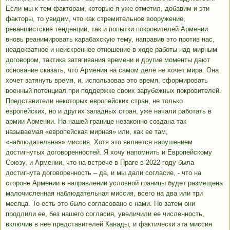
Если мы к тем факторам, которые я уже отметил, добавим и эти
факторы, то увидим, что как стремительное вооружение,
реваншистские тенденции, так и попытки покровителей Армении
вновь реанимировать карабахскую тему, направив это против нас,
неадекватное и неискреннее отношение в ходе работы над мирным
договором, тактика затягивания времени и другие моменты дают
основание сказать, что Армения на самом деле не хочет мира. Она
хочет затянуть время, и, использовав это время, сформировать
военный потенциал при поддержке своих зарубежных покровителей.
Представители некоторых европейских стран, не только
европейских, но и других западных стран, уже начали работать в
армии Армении. На нашей границе незаконно создана так
называемая «европейская мирная» или, как ее там,
«наблюдательная» миссия. Хотя это является нарушением
достигнутых договоренностей. Я хочу напомнить и Европейскому
Союзу, и Армении, что на встрече в Праге в 2022 году была
достигнута договоренность – да, и мы дали согласие, - что на
стороне Армении в направлении условной границы будет размещена
малочисленная наблюдательная миссия, всего на два или три
месяца. То есть это было согласовано с нами. Но затем они
продлили ее, без нашего согласия, увеличили ее численность,
включив в нее представителей Канады, и фактически эта миссия