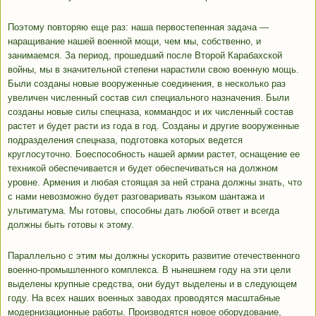
Поэтому повторяю еще раз: наша первостепенная задача —
наращивание нашей военной мощи, чем мы, собственно, и
занимаемся. За период, прошедший после Второй Карабахской
войны, мы в значительной степени нарастили свою военную мощь.
Были созданы новые вооруженные соединения, в несколько раз
увеличен численный состав сил специального назначения. Были
созданы новые силы спецназа, коммандоc и их численный состав
растет и будет расти из года в год. Созданы и другие вооруженные
подразделения спецназа, подготовка которых ведется
круглосуточно. Боеспособность нашей армии растет, оснащение ее
техникой обеспечивается и будет обеспечиваться на должном
уровне. Армения и любая стоящая за ней страна должны знать, что
с нами невозможно будет разговаривать языком шантажа и
ультиматума. Мы готовы, способны дать любой ответ и всегда
должны быть готовы к этому.
Параллельно с этим мы должны ускорить развитие отечественного
военно-промышленного комплекса. В нынешнем году на эти цели
выделены крупные средства, они будут выделены и в следующем
году. На всех наших военных заводах проводятся масштабные
модернизационные работы. Производятся новое оборудование,