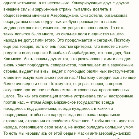
одного источника, а из нескольких. Конкурирующие друг с другом
внешние силы и зарубежные страны пытались довлеть в
общественном мнении в Азербайджане. Они хотели, организовав
посредством своих подручных любую провокацию в нашем
медиапространстве, изменить ситуацию в свою пользу. То есть
таких попыток было много, но сильная воля и единство нашего
народа не допустили этого. Это продолжается и сегодня. Поэтому
еще раз говорю, есть очень простые критерии. Кто вместе с нами
радуется возвращению Карабаха Азербайджану, тот наш друг, брат.
Как может быть нашим другом тот, кто разочарован этим и сегодня
вновь хочет подбодрить сепаратистов, приглашает их в зарубежные
страны, выдает им визы, ведет с помощью различных инструментов
клеветническую кампанию против нас? Поэтому сегодня все это еще
более очевидно и ясно. Потому что, еще раз говорю, в период
оккупации против нас не было столь откровенных провокационных
шагов. Так как эта оккупация вполне устраивала силы, настроенные
против нас, – чтобы Азербайджанское государство всегда
находилось под давлением, всегда нуждалось в каких-то
посредниках, чтобы наш народ всегда испытывал моральные
страдания, страдания от проблемы беженцев. Чтобы понять чувства
народа, потерявшего свои земли, не нужно обладать большим умом.
То есть мы избавились от этой беды и маски антиазербайджанских