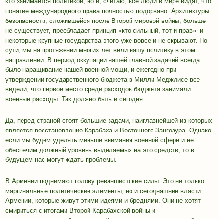
кто занимается политикой, но и, считаю, все люди в мире видят, что
понятие международного права полностью подорвано. Архитектуры
безопасности, сложившейся после Второй мировой войны, больше
не существует, преобладает принцип «кто сильный, тот и прав», и
некоторые крупные государства этого уже вовсе и не скрывают. По
сути, мы на протяжении многих лет вели нашу политику в этом
направлении. В период оккупации нашей главной задачей всегда
было наращивание нашей военной мощи, и ежегодно при
утверждении государственного бюджета в Милли Меджлисе все
видели, что первое место среди расходов бюджета занимали
военные расходы. Так должно быть и сегодня.
Да, перед страной стоят большие задачи, наиглавнейшей из которых
является восстановление Карабаха и Восточного Зангезура. Однако
если мы будем уделять меньше внимания военной сфере и не
обеспечим должный уровень выделяемых на это средств, то в
будущем нас могут ждать проблемы.
В Армении поднимают голову реваншистские силы. Это не только
маргинальные политические элементы, но и сегодняшние власти
Армении, которые живут этими идеями и бреднями. Они не хотят
смириться с итогами Второй Карабахской войны и