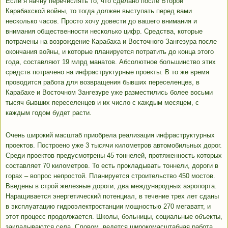
Если я начну перечислять то, что сделано после Второй
Карабахской войны, то тогда должен выступать перед вами
несколько часов. Просто хочу довести до вашего внимания и
внимания общественности несколько цифр. Средства, которые
потрачены на возрождение Карабаха и Восточного Зангезура после
окончания войны, и которые планируется потратить до конца этого
года, составляют 19 млрд манатов. Абсолютное большинство этих
средств потрачено на инфраструктурные проекты. В то же время
проводится работа для возвращения бывших переселенцев, в
Карабахе и Восточном Зангезуре уже разместились более восьми
тысяч бывших переселенцев и их число с каждым месяцем, с
каждым годом будет расти.
Очень широкий масштаб приобрела реализация инфраструктурных
проектов. Построено уже 3 тысячи километров автомобильных дорог.
Среди проектов предусмотрены 45 тоннелей, протяженность которых
составляет 70 километров. То есть прокладывать тоннели, дороги в
горах – вопрос непростой. Планируется строительство 450 мостов.
Введены в строй железные дороги, два международных аэропорта.
Наращивается энергетический потенциал, в течение трех лет сданы
в эксплуатацию гидроэлектростанции мощностью 270 мегаватт, и
этот процесс продолжается. Школы, больницы, социальные объекты,
закладываются села. Словом, ведется широкомасштабная работа