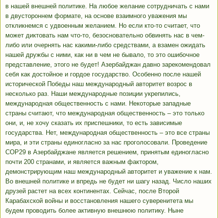
в нашей внешней политике. На любое желание сотрудничать с нами
в двустороннем формате, на основе взаимного уважения мы
откликнемся с удвоенным желанием. Но если кто-то считает, что
может диктовать нам что-то, безосновательно обвинять нас в чем-
либо или очернять нас какими-либо средствами, а взамен ожидать
нашей дружбы с ними, как ни в чем не бывало, то это ошибочное
представление, этого не будет! Азербайджан давно зарекомендовал
себя как достойное и гордое государство. Особенно после нашей
исторической Победы наш международный авторитет возрос в
несколько раз. Наши международные позиции укрепились,
международная общественность с нами. Некоторые западные
страны считают, что международная общественность – это только
они, и, не хочу сказать их приспешники, то есть зависимые
государства. Нет, международная общественность – это все страны
мира, и эти страны единогласно за нас проголосовали. Проведение
COP29 в Азербайджане является решением, принятым единогласно
почти 200 странами, и является важным фактором,
демонстрирующим наш международный авторитет и уважение к нам.
Во внешней политике и впредь не будет ни шагу назад. Число наших
друзей растет на всех континентах. Сейчас, после Второй
Карабахской войны и восстановления нашего суверенитета мы
будем проводить более активную внешнюю политику. Ныне