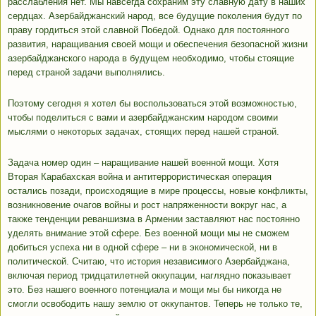
расслабления нет. Мы навсегда сохраним эту славную дату в наших
сердцах. Азербайджанский народ, все будущие поколения будут по
праву гордиться этой славной Победой. Однако для постоянного
развития, наращивания своей мощи и обеспечения безопасной жизни
азербайджанского народа в будущем необходимо, чтобы стоящие
перед страной задачи выполнялись.
Поэтому сегодня я хотел бы воспользоваться этой возможностью,
чтобы поделиться с вами и азербайджанским народом своими
мыслями о некоторых задачах, стоящих перед нашей страной.
Задача номер один – наращивание нашей военной мощи. Хотя
Вторая Карабахская война и антитеррористическая операция
остались позади, происходящие в мире процессы, новые конфликты,
возникновение очагов войны и рост напряженности вокруг нас, а
также тенденции реваншизма в Армении заставляют нас постоянно
уделять внимание этой сфере. Без военной мощи мы не сможем
добиться успеха ни в одной сфере – ни в экономической, ни в
политической. Считаю, что история независимого Азербайджана,
включая период тридцатилетней оккупации, наглядно показывает
это. Без нашего военного потенциала и мощи мы бы никогда не
смогли освободить нашу землю от оккупантов. Теперь не только те,