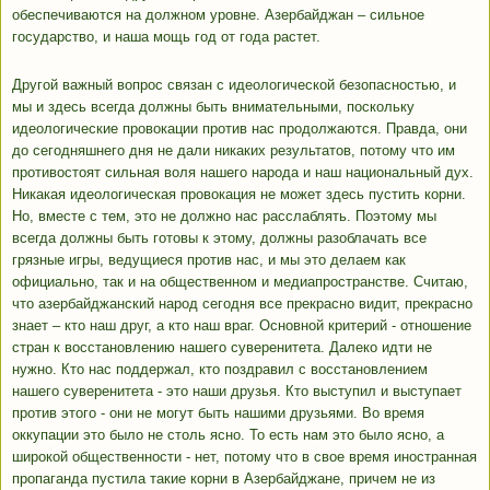
обеспечиваются на должном уровне. Азербайджан – сильное
государство, и наша мощь год от года растет.
Другой важный вопрос связан с идеологической безопасностью, и
мы и здесь всегда должны быть внимательными, поскольку
идеологические провокации против нас продолжаются. Правда, они
до сегодняшнего дня не дали никаких результатов, потому что им
противостоят сильная воля нашего народа и наш национальный дух.
Никакая идеологическая провокация не может здесь пустить корни.
Но, вместе с тем, это не должно нас расслаблять. Поэтому мы
всегда должны быть готовы к этому, должны разоблачать все
грязные игры, ведущиеся против нас, и мы это делаем как
официально, так и на общественном и медиапространстве. Считаю,
что азербайджанский народ сегодня все прекрасно видит, прекрасно
знает – кто наш друг, а кто наш враг. Основной критерий - отношение
стран к восстановлению нашего суверенитета. Далеко идти не
нужно. Кто нас поддержал, кто поздравил с восстановлением
нашего суверенитета - это наши друзья. Кто выступил и выступает
против этого - они не могут быть нашими друзьями. Во время
оккупации это было не столь ясно. То есть нам это было ясно, а
широкой общественности - нет, потому что в свое время иностранная
пропаганда пустила такие корни в Азербайджане, причем не из