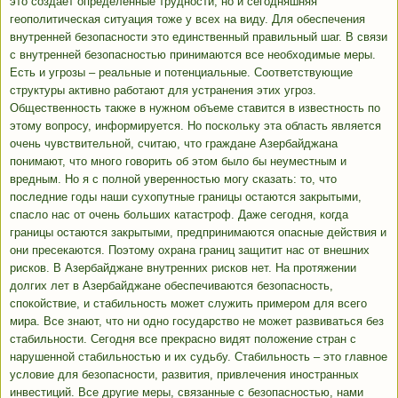
это создает определенные трудности, но и сегодняшняя
геополитическая ситуация тоже у всех на виду. Для обеспечения
внутренней безопасности это единственный правильный шаг. В связи
с внутренней безопасностью принимаются все необходимые меры.
Есть и угрозы – реальные и потенциальные. Соответствующие
структуры активно работают для устранения этих угроз.
Общественность также в нужном объеме ставится в известность по
этому вопросу, информируется. Но поскольку эта область является
очень чувствительной, считаю, что граждане Азербайджана
понимают, что много говорить об этом было бы неуместным и
вредным. Но я с полной уверенностью могу сказать: то, что
последние годы наши сухопутные границы остаются закрытыми,
спасло нас от очень больших катастроф. Даже сегодня, когда
границы остаются закрытыми, предпринимаются опасные действия и
они пресекаются. Поэтому охрана границ защитит нас от внешних
рисков. В Азербайджане внутренних рисков нет. На протяжении
долгих лет в Азербайджане обеспечиваются безопасность,
спокойствие, и стабильность может служить примером для всего
мира. Все знают, что ни одно государство не может развиваться без
стабильности. Сегодня все прекрасно видят положение стран с
нарушенной стабильностью и их судьбу. Стабильность – это главное
условие для безопасности, развития, привлечения иностранных
инвестиций. Все другие меры, связанные с безопасностью, нами