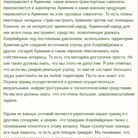
переправляет в Армению, какие военно-транспортные самолеты
приземляются в аэропортах Армении и какая военная продукция
перевозится в Армению на этих грузовых самолетах. То есть планы
некоторых западных стран настроить Армению против нас очевидны.
Конечно, их не интересует армянский народ. Армянский народ для
них всего лишь инструмент, средство, позволяющее держать
Азербайджан под постоянным давлением, использовать территорию
Армении для создания источников угрозы для Азербайджана и
других соседей Армении и таким образом обеспечивать свои
собственные интересы. То есть эта методика достаточно проста. Но
они также должны знать, что мы этого не допустим. Я уже отмечал,
что если мы увидим реальную угрозу, то нам не составит большого
труда уничтожить ее на любой территории. Пусть все знают это.
Охрана границ осуществляется и должна осуществляться
визуальными, инфраструктурными и технологическими средствами.
Но мы все должны знать, что это очень большая, широкомасштабная
задача.
Одним из важных условий является укрепление наших границ и с
другими соседями, и уверен, что граждане Азербайджана также с
пониманием относятся к этому вопросу. Наши сухопутные границы
все еще закрыты, то есть для поездок граждан. Мы понимаем, что