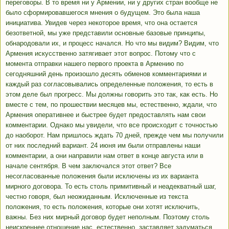
переговоры. В то время ни у Армении, ни у других стран вообще не
было сформировавшегося мнения о будущем. Это была наша
инициатива. Увидев через некоторое время, что она остается
безответной, мы уже представили основные базовые принципы,
обнародовали их, и процесс начался. Но что мы видим? Видим, что
Армения искусственно затягивает этот вопрос. Потому что с
момента отправки нашего первого проекта в Армению по
сегодняшний день произошло десять обменов комментариями и
каждый раз согласовывались определенные положения, то есть в
этом деле был прогресс. Мы должны говорить это так, как есть. Но
вместе с тем, по прошествии месяцев мы, естественно, ждали, что
Армения оперативнее и быстрее будет предоставлять нам свои
комментарии. Однако мы увидели, что все происходит с точностью
до наоборот. Нам пришлось ждать 70 дней, прежде чем мы получили
от них последний вариант. 24 июня им были отправлены наши
комментарии, а они направили нам ответ в конце августа или в
начале сентября. В чем заключался этот ответ? Все
несогласованные положения были исключены из их варианта
мирного договора. То есть столь примитивный и неадекватный шаг,
честно говоря, был неожиданным. Исключенные из текста
положения, то есть положения, которые они хотят исключить,
важны. Без них мирный договор будет неполным. Поэтому столь
неискреннее отношение нас, естественно, заставляет задуматься.