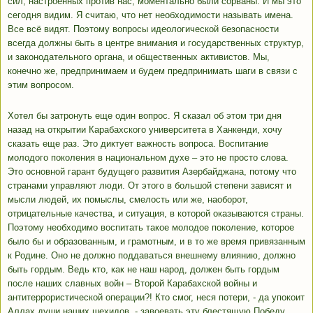
сил, настроенных против нас, моментально были сорваны. И мы это
сегодня видим. Я считаю, что нет необходимости называть имена.
Все всё видят. Поэтому вопросы идеологической безопасности
всегда должны быть в центре внимания и государственных структур,
и законодательного органа, и общественных активистов. Мы,
конечно же, предпринимаем и будем предпринимать шаги в связи с
этим вопросом.
Хотел бы затронуть еще один вопрос. Я сказал об этом три дня
назад на открытии Карабахского университета в Ханкенди, хочу
сказать еще раз. Это диктует важность вопроса. Воспитание
молодого поколения в национальном духе – это не просто слова.
Это основной гарант будущего развития Азербайджана, потому что
странами управляют люди. От этого в большой степени зависят и
мысли людей, их помыслы, смелость или же, наоборот,
отрицательные качества, и ситуация, в которой оказываются страны.
Поэтому необходимо воспитать такое молодое поколение, которое
было бы и образованным, и грамотным, и в то же время привязанным
к Родине. Оно не должно поддаваться внешнему влиянию, должно
быть гордым. Ведь кто, как не наш народ, должен быть гордым
после наших славных войн – Второй Карабахской войны и
антитеррористической операции?! Кто смог, неся потери, - да упокоит
Аллах души наших шехидов, - завоевать эту блестящую Победу