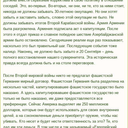
должны внести серьезные коррективы в свою политику в отношении
соседей. Это, во-первых. Во-вторых, ни они, ни те, кто за ними стоит,
никогда не должны забывать 30-летнюю оккупацию. Но они хотят
забыть и заставить забыть, словно этой оккупации не было. Не
должны забывать итогов Второй Карабахской войны. Армия Армении
была разгромлена. Армения подписала акт о капитуляции. После
этого я отдал приказ и славное победное шествие Азербайджанской
армии было остановлено. Сегодняшние реалии еще раз показывают,
насколько это был правильный шаг. Последующие события тоже
налицо. Наконец, не должно быть забыто и 20 Сентября – день
полного восстановления нашего суверенитета. Эта историческая
правда всегда должна быть и на столе переговоров.
После Второй мировой войны никто не предлагал фашистской
Германии мирный договор. Фашистская Германия была разделена на
несколько частей, капитулировавшее фашистское государство было
наказано. А здесь капитулировавшее фашистское государство не
только не было наказано, им даже предоставляются все
преференции. Сейчас Америка выделяет им 250 миллионов
долларов, которые они будут использовать для своих внутренних
целей, а на сэкономленные деньги приобретут оружие, чтобы нас
убивать. Кто несет и будет нести ответственность за это? Те, кто
дал им эти деньги. В том числе и так называемый «Европейский