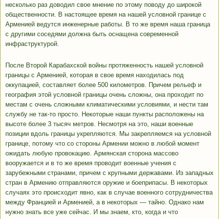
несколько раз доводил свое мнение по этому поводу до широкой
общественности. В настоящее время на нашей условной границе с
Арменией ведутся инженерные работы. В то же время наша граница
с другими соседями должна быть оснащена современной
инфраструктурой.
После Второй Карабахской войны протяженность нашей условной
границы с Арменией, которая в свое время находилась под
оккупацией, составляет более 500 километров. Причем рельеф и
география этой условной границы очень сложны, она проходит по
местам с очень сложными климатическими условиями, и нести там
службу не так-то просто. Некоторые наши пункты расположены на
высоте более 3 тысяч метров. Несмотря на это, наши военные
позиции вдоль границы укрепляются. Мы закрепляемся на условной
границе, потому что со стороны Армении можно в любой момент
ожидать любую провокацию. Армянская сторона массово
вооружается и в то же время проводит военные учения с
зарубежными странами, причем с крупными державами. Из западных
стран в Армению отправляются оружие и боеприпасы. В некоторых
случаях это происходит явно, как в случае военного сотрудничества
между Францией и Арменией, а в некоторых — тайно. Однако нам
нужно знать все уже сейчас. И мы знаем, кто, когда и что