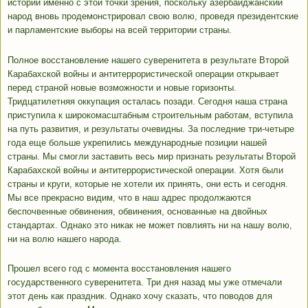
истории именно с этой точки зрения, поскольку азербайджанский
народ вновь продемонстрировал свою волю, проведя президентские
и парламентские выборы на всей территории страны.
Полное восстановление нашего суверенитета в результате Второй
Карабахской войны и антитеррористической операции открывает
перед страной новые возможности и новые горизонты.
Тридцатилетняя оккупация осталась позади. Сегодня наша страна
приступила к широкомасштабным строительным работам, вступила
на путь развития, и результаты очевидны. За последние три-четыре
года еще больше укрепились международные позиции нашей
страны. Мы смогли заставить весь мир признать результаты Второй
Карабахской войны и антитеррористической операции. Хотя были
страны и круги, которые не хотели их принять, они есть и сегодня.
Мы все прекрасно видим, что в наш адрес продолжаются
беспочвенные обвинения, обвинения, основанные на двойных
стандартах. Однако это никак не может повлиять ни на нашу волю,
ни на волю нашего народа.
Прошел всего год с момента восстановления нашего
государственного суверенитета. Три дня назад мы уже отмечали
этот день как праздник. Однако хочу сказать, что поводов для