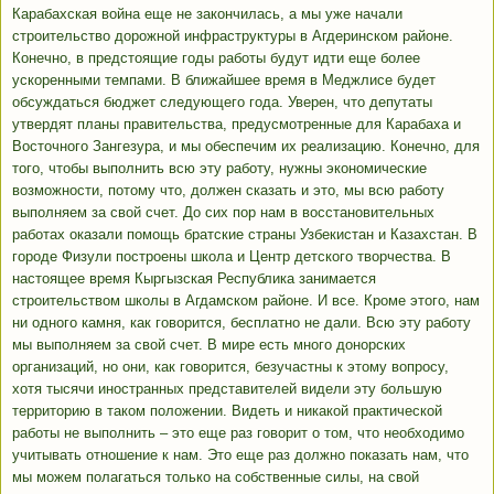
Карабахская война еще не закончилась, а мы уже начали
строительство дорожной инфраструктуры в Агдеринском районе.
Конечно, в предстоящие годы работы будут идти еще более
ускоренными темпами. В ближайшее время в Меджлисе будет
обсуждаться бюджет следующего года. Уверен, что депутаты
утвердят планы правительства, предусмотренные для Карабаха и
Восточного Зангезура, и мы обеспечим их реализацию. Конечно, для
того, чтобы выполнить всю эту работу, нужны экономические
возможности, потому что, должен сказать и это, мы всю работу
выполняем за свой счет. До сих пор нам в восстановительных
работах оказали помощь братские страны Узбекистан и Казахстан. В
городе Физули построены школа и Центр детского творчества. В
настоящее время Кыргызская Республика занимается
строительством школы в Агдамском районе. И все. Кроме этого, нам
ни одного камня, как говорится, бесплатно не дали. Всю эту работу
мы выполняем за свой счет. В мире есть много донорских
организаций, но они, как говорится, безучастны к этому вопросу,
хотя тысячи иностранных представителей видели эту большую
территорию в таком положении. Видеть и никакой практической
работы не выполнить – это еще раз говорит о том, что необходимо
учитывать отношение к нам. Это еще раз должно показать нам, что
мы можем полагаться только на собственные силы, на свой