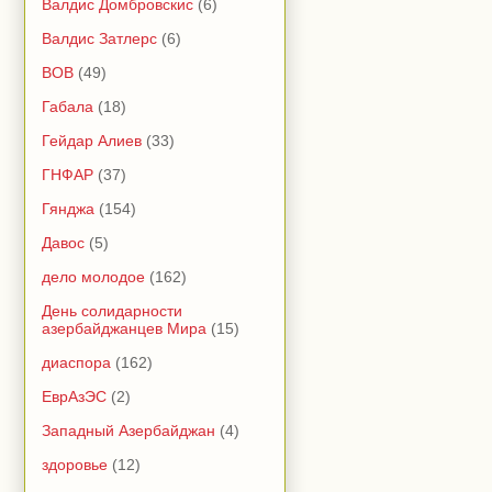
Валдис Домбровскис
(6)
Валдис Затлерс
(6)
ВОВ
(49)
Габала
(18)
Гейдар Алиев
(33)
ГНФАР
(37)
Гянджа
(154)
Давос
(5)
дело молодое
(162)
День солидарности
азербайджанцев Мира
(15)
диаспора
(162)
ЕврАзЭС
(2)
Западный Азербайджан
(4)
здоровье
(12)