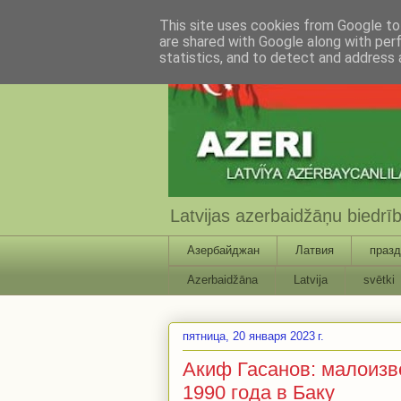
This site uses cookies from Google to 
are shared with Google along with per
statistics, and to detect and address 
Latvijas azerbaidžāņu biedr
Азербайджан
Латвия
празд
Azerbaidžāna
Latvija
svētki
пятница, 20 января 2023 г.
Акиф Гасанов: малоизв
1990 года в Баку