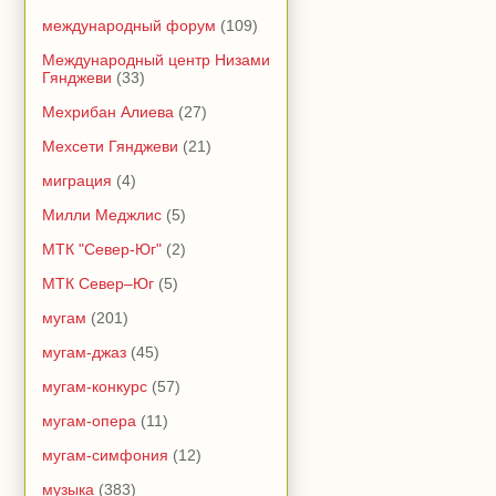
международный форум
(109)
Международный центр Низами
Гянджеви
(33)
Мехрибан Алиева
(27)
Мехсети Гянджеви
(21)
миграция
(4)
Милли Меджлис
(5)
МТК "Север-Юг"
(2)
МТК Север–Юг
(5)
мугам
(201)
мугам-джаз
(45)
мугам-конкурс
(57)
мугам-опера
(11)
мугам-симфония
(12)
музыка
(383)