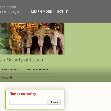
user-agent
erate usage
LEARN MORE
GOT IT
n Society of Latvia
зные сайты
наши контакты
kontakti
Поиск по сайту