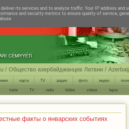
deliver its services and to analyze traffic. Your IP address and 
formance and security metrics to ensure quality of service, gen
abuse.
ību / Общество азербайджанцев Латвии / Azerbaija
ники
карта
TV
радио
фото
видео
поле
karte
TV
radio
bildes
videos
lapus
естные факты о январских событиях