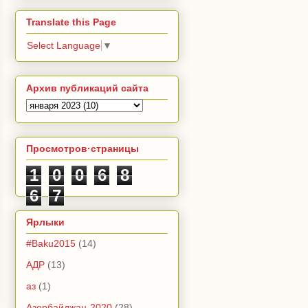
Translate this Page
Select Language
▼
Архив публикаций сайта
Просмотров·страницы
1
0
0
6
8
6
7
Ярлыки
#Baku2015
(14)
АДР
(13)
аз
(1)
Азербайджан-2020
(28)