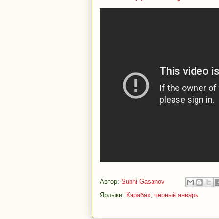
Автор:
Subhi Gasanov
Ярлыки:
Карабах
,
черный январь