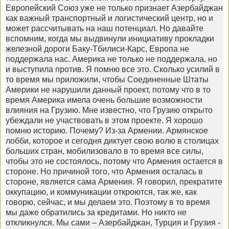
Европейский Союз уже не только признает Азербайджан
как важный транспортный и логистический центр, но и
может рассчитывать на наш потенциал. Но давайте
вспомним, когда мы выдвинули инициативу прокладки
железной дороги Баку-Тбилиси-Карс, Европа не
поддержала нас. Америка не только не поддержала, но
и выступила против. Я помню все это. Сколько усилий в
то время мы приложили, чтобы Соединенные Штаты
Америки не нарушили данный проект, потому что в то
время Америка имела очень большие возможности
влияния на Грузию. Мне известно, что Грузию открыто
убеждали не участвовать в этом проекте. Я хорошо
помню историю. Почему? Из-за Армении. Армянское
лобби, которое и сегодня диктует свою волю в столицах
больших стран, мобилизовало в то время все силы,
чтобы это не состоялось, потому что Армения остается в
стороне. Но причиной того, что Армения осталась в
стороне, является сама Армения. Я говорил, прекратите
оккупацию, и коммуникации откроются, так же, как
говорю, сейчас, и мы делаем это. Поэтому в то время
мы даже обратились за кредитами. Но никто не
откликнулся. Мы сами – Азербайджан, Турция и Грузия -