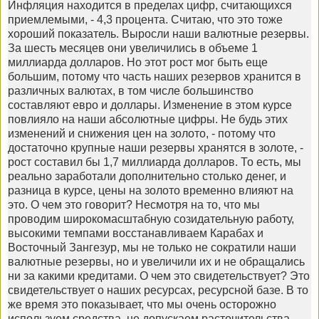
Инфляция находится в пределах цифр, считающихся
приемлемыми, - 4,3 процента. Считаю, что это тоже
хороший показатель. Выросли наши валютные резервы.
За шесть месяцев они увеличились в объеме 1
миллиарда долларов. Но этот рост мог быть еще
большим, потому что часть наших резервов хранится в
различных валютах, в том числе большинство
составляют евро и доллары. Изменение в этом курсе
повлияло на наши абсолютные цифры. Не будь этих
изменений и снижения цен на золото, - потому что
достаточно крупные наши резервы хранятся в золоте, -
рост составил бы 1,7 миллиарда долларов. То есть, мы
реально заработали дополнительно столько денег, и
разница в курсе, цены на золото временно влияют на
это. О чем это говорит? Несмотря на то, что мы
проводим широкомасштабную созидательную работу,
высокими темпами восстанавливаем Карабах и
Восточный Зангезур, мы не только не сократили наши
валютные резервы, но и увеличили их и не обращались
ни за какими кредитами. О чем это свидетельствует? Это
свидетельствует о наших ресурсах, ресурсной базе. В то
же время это показывает, что мы очень осторожно
используем средства, не допускаем расточительства,