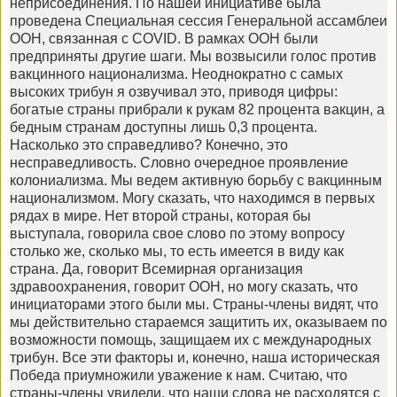
неприсоединения. По нашей инициативе была
проведена Специальная сессия Генеральной ассамблеи
ООН, связанная с COVID. В рамках ООН были
предприняты другие шаги. Мы возвысили голос против
вакцинного национализма. Неоднократно с самых
высоких трибун я озвучивал это, приводя цифры:
богатые страны прибрали к рукам 82 процента вакцин, а
бедным странам доступны лишь 0,3 процента.
Насколько это справедливо? Конечно, это
несправедливость. Словно очередное проявление
колониализма. Мы ведем активную борьбу с вакцинным
национализмом. Могу сказать, что находимся в первых
рядах в мире. Нет второй страны, которая бы
выступала, говорила свое слово по этому вопросу
столько же, сколько мы, то есть имеется в виду как
страна. Да, говорит Всемирная организация
здравоохранения, говорит ООН, но могу сказать, что
инициаторами этого были мы. Страны-члены видят, что
мы действительно стараемся защитить их, оказываем по
возможности помощь, защищаем их с международных
трибун. Все эти факторы и, конечно, наша историческая
Победа приумножили уважение к нам. Считаю, что
страны-члены увидели, что наши слова не расходятся с