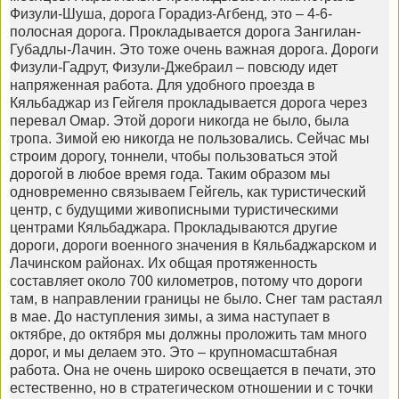
Физули-Шуша, дорога Горадиз-Агбенд, это – 4-6-
полосная дорога. Прокладывается дорога Зангилан-
Губадлы-Лачин. Это тоже очень важная дорога. Дороги
Физули-Гадрут, Физули-Джебраил – повсюду идет
напряженная работа. Для удобного проезда в
Кяльбаджар из Гейгеля прокладывается дорога через
перевал Омар. Этой дороги никогда не было, была
тропа. Зимой ею никогда не пользовались. Сейчас мы
строим дорогу, тоннели, чтобы пользоваться этой
дорогой в любое время года. Таким образом мы
одновременно связываем Гейгель, как туристический
центр, с будущими живописными туристическими
центрами Кяльбаджара. Прокладываются другие
дороги, дороги военного значения в Кяльбаджарском и
Лачинском районах. Их общая протяженность
составляет около 700 километров, потому что дороги
там, в направлении границы не было. Снег там растаял
в мае. До наступления зимы, а зима наступает в
октябре, до октября мы должны проложить там много
дорог, и мы делаем это. Это – крупномасштабная
работа. Она не очень широко освещается в печати, это
естественно, но в стратегическом отношении и с точки