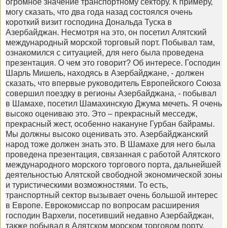
огромное значение транспортному сектору. К примеру,
могу сказать, что два года назад состоялся очень
короткий визит господина Дональда Туска в
Азербайджан. Несмотря на это, он посетил Алятский
международный морской торговый порт. Побывал там,
ознакомился с ситуацией, для него была проведена
презентация. О чем это говорит? Об интересе. Господин
Шарль Мишель, находясь в Азербайджане, - должен
сказать, что впервые руководитель Европейского Союза
совершил поездку в регионы Азербайджана, - побывал
в Шамахе, посетил Шамахинскую Джума мечеть. Я очень
высоко оцениваю это. Это – прекрасный месседж,
прекрасный жест, особенно накануне Гурбан байрамы.
Мы должны высоко оценивать это. Азербайджанский
народ тоже должен знать это. В Шамахе для него была
проведена презентация, связанная с работой Алятского
международного морского торгового порта, дальнейшей
деятельностью Алятской свободной экономической зоны
и туристическими возможностями. То есть,
транспортный сектор вызывает очень большой интерес
в Европе. Еврокомиссар по вопросам расширения
господин Вархели, посетивший недавно Азербайджан,
также побывал в Алятском морском торговом порту.