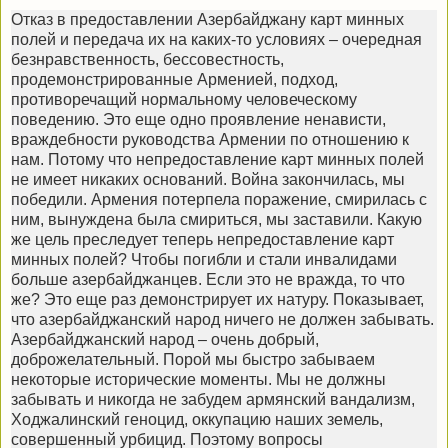
Отказ в предоставлении Азербайджану карт минных
полей и передача их на каких-то условиях – очередная
безнравственность, бессовестность,
продемонстрированные Арменией, подход,
противоречащий нормальному человеческому
поведению. Это еще одно проявление ненависти,
враждебности руководства Армении по отношению к
нам. Потому что непредоставление карт минных полей
не имеет никаких оснований. Война закончилась, мы
победили. Армения потерпела поражение, смирилась с
ним, вынуждена была смириться, мы заставили. Какую
же цель преследует теперь непредоставление карт
минных полей? Чтобы погибли и стали инвалидами
больше азербайджанцев. Если это не вражда, то что
же? Это еще раз демонстрирует их натуру. Показывает,
что азербайджанский народ ничего не должен забывать.
Азербайджанский народ – очень добрый,
доброжелательный. Порой мы быстро забываем
некоторые исторические моменты. Мы не должны
забывать и никогда не забудем армянский вандализм,
Ходжалинский геноцид, оккупацию наших земель,
совершенный урбицид. Поэтому вопросы