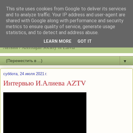
This site uses cookies from Google to deliver its services
and to analyze traffic. Your IP address and user-agent are
shared with Google along with performance and security
metrics to ensure quality of service, generate usage
statistics, and to detect and address abuse.
Latvijas azerbaidžāņu biedrību / Общество азербайджанцев
LEARN MORE
GOT IT
Латвии / Azerbaijan Society of Latvia
▼
суббота, 24 июля 2021 г.
Интервью И.Алиева AZTV