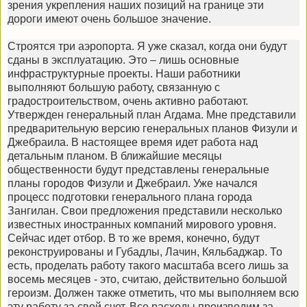
зрения укрепления наших позиций на границе эти
дороги имеют очень большое значение.
Строятся три аэропорта. Я уже сказал, когда они будут
сданы в эксплуатацию. Это – лишь основные
инфраструктурные проекты. Наши работники
выполняют большую работу, связанную с
градостроительством, очень активно работают.
Утвержден генеральный план Агдама. Мне представили
предварительную версию генеральных планов Физули и
Джебраила. В настоящее время идет работа над
детальным планом. В ближайшие месяцы
общественности будут представлены генеральные
планы городов Физули и Джебраил. Уже начался
процесс подготовки генерального плана города
Зангилан. Свои предложения представили несколько
известных иностранных компаний мирового уровня.
Сейчас идет отбор. В то же время, конечно, будут
реконструированы и Губадлы, Лачин, Кяльбаджар. То
есть, проделать работу такого масштаба всего лишь за
восемь месяцев - это, считаю, действительно большой
героизм. Должен также отметить, что мы выполняем всю
эту работу за свой счет. Все расходы производим за