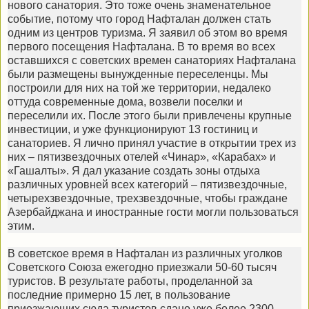
нового санатория. Это тоже очень знаменательное
событие, потому что город Нафталан должен стать
одним из центров туризма. Я заявил об этом во время
первого посещения Нафталана. В то время во всех
оставшихся с советских времен санаториях Нафталана
были размещены вынужденные переселенцы. Мы
построили для них на той же территории, недалеко
оттуда современные дома, возвели поселки и
переселили их. После этого были привлечены крупные
инвестиции, и уже функционируют 13 гостиниц и
санаториев. Я лично принял участие в открытии трех из
них – пятизвездочных отелей «Чинар», «Карабах» и
«Гашалты». Я дал указание создать зоны отдыха
различных уровней всех категорий – пятизвездочные,
четырехзвездочные, трехзвездочные, чтобы граждане
Азербайджана и иностранные гости могли пользоваться
этим.
В советское время в Нафталан из различных уголков
Советского Союза ежегодно приезжали 50-60 тысяч
туристов. В результате работы, проделанной за
последние примерно 15 лет, в пользование
приезжающих сюда туристов сдано уже более 2300