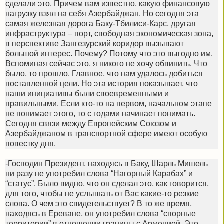
сделали это. Причем вам известно, какую финансовую
нагрузку взял на себя Азербайджан. Но сегодня эта
самая железная дорога Баку-Тбилиси-Карс, другая
инфраструктура – порт, свободная экономическая зона,
в перспективе Зангезурский коридор вызывают
большой интерес. Почему? Потому что это выгодно им.
Вспоминая сейчас это, я никого не хочу обвинить. Что
было, то прошло. Главное, что нам удалось добиться
поставленной цели. Но эта история показывает, что
наши инициативы были своевременными и
правильными. Если кто-то на первом, начальном этапе
не понимает этого, то с годами начинает понимать.
Сегодня связи между Европейским Союзом и
Азербайджаном в транспортной сфере имеют особую
повестку дня.
-Господин Президент, находясь в Баку, Шарль Мишель
ни разу не употребил слова “Нагорный Карабах” и
“статус”. Было видно, что он сделал это, как говорится,
для того, чтобы не услышать от Вас какие-то резкие
слова. О чем это свидетельствует? В то же время,
находясь в Ереване, он употребил слова “спорные
территории” в отношении границы с Арменией. Это