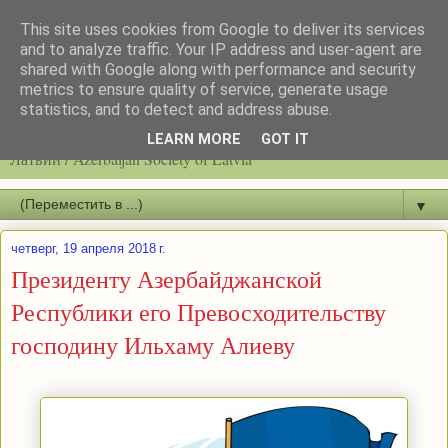
This site uses cookies from Google to deliver its services
and to analyze traffic. Your IP address and user-agent are
shared with Google along with performance and security
metrics to ensure quality of service, generate usage
statistics, and to detect and address abuse.
Latvijas azerbaidžāņu biedrību / Общество азербайджанцев
LEARN MORE
GOT IT
Латвии / Azerbaijan Society of Latvia
▼
четверг, 19 апреля 2018 г.
Президенту Азербайджанской
Республики его Превосходительству
господину Ильхаму Алиеву