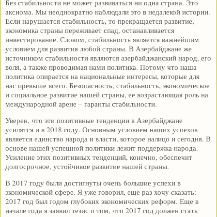
Без стабильности не может развиваться ни одна страна. Это
аксиома. Мы неоднократно наблюдали это в недалекой истории.
Если нарушается стабильность, то прекращается развитие,
экономика страны переживает спад, останавливается
инвестирование. Словом, стабильность является важнейшим
условием для развития любой страны. В Азербайджане же
источником стабильности являются азербайджанский народ, его
воля, а также проводимая нами политика. Потому что наша
политика опирается на национальные интересы, которые для
нас превыше всего. Безопасность, стабильность, экономическое
и социальное развитие нашей страны, ее возрастающая роль на
международной арене – гаранты стабильности.
Уверен, что эти позитивные тенденции в Азербайджане
усилятся и в 2018 году. Основным условием наших успехов
является единство народа и власти, которое налицо и сегодня. В
основе нашей успешной политики лежит поддержка народа.
Усиление этих позитивных тенденций, конечно, обеспечит
долгосрочное, устойчивое развитие нашей страны.
В 2017 году были достигнуты очень большие успехи в
экономической сфере. Я уже говорил, еще раз хочу сказать:
2017 год был годом глубоких экономических реформ. Еще в
начале года я заявил тезис о том, что 2017 год должен стать