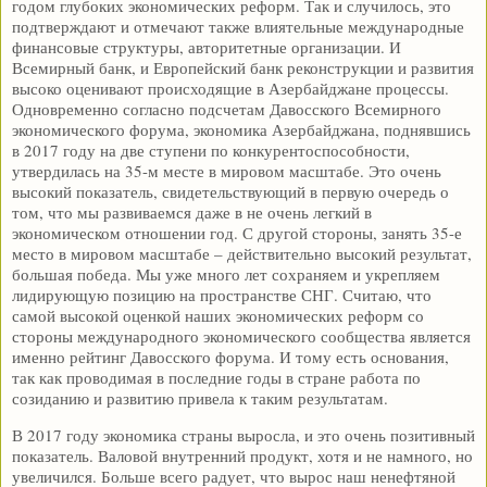
годом глубоких экономических реформ. Так и случилось, это
подтверждают и отмечают также влиятельные международные
финансовые структуры, авторитетные организации. И
Всемирный банк, и Европейский банк реконструкции и развития
высоко оценивают происходящие в Азербайджане процессы.
Одновременно согласно подсчетам Давосского Всемирного
экономического форума, экономика Азербайджана, поднявшись
в 2017 году на две ступени по конкурентоспособности,
утвердилась на 35-м месте в мировом масштабе. Это очень
высокий показатель, свидетельствующий в первую очередь о
том, что мы развиваемся даже в не очень легкий в
экономическом отношении год. С другой стороны, занять 35-е
место в мировом масштабе – действительно высокий результат,
большая победа. Мы уже много лет сохраняем и укрепляем
лидирующую позицию на пространстве СНГ. Считаю, что
самой высокой оценкой наших экономических реформ со
стороны международного экономического сообщества является
именно рейтинг Давосского форума. И тому есть основания,
так как проводимая в последние годы в стране работа по
созиданию и развитию привела к таким результатам.
В 2017 году экономика страны выросла, и это очень позитивный
показатель. Валовой внутренний продукт, хотя и не намного, но
увеличился. Больше всего радует, что вырос наш ненефтяной