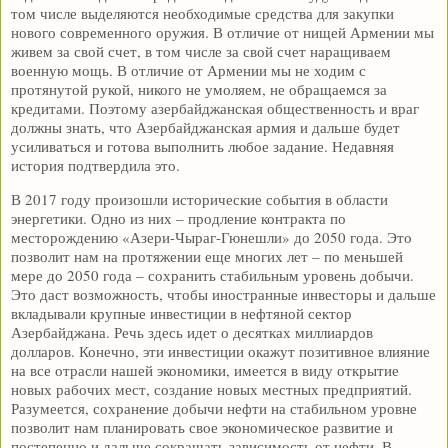
том числе выделяются необходимые средства для закупки
нового современного оружия. В отличие от нищей Армении мы
живем за свой счет, в том числе за свой счет наращиваем
военную мощь. В отличие от Армении мы не ходим с
протянутой рукой, никого не умоляем, не обращаемся за
кредитами. Поэтому азербайджанская общественность и враг
должны знать, что Азербайджанская армия и дальше будет
усиливаться и готова выполнить любое задание. Недавняя
история подтвердила это.
В 2017 году произошли исторические события в области
энергетики. Одно из них – продление контракта по
месторождению «Азери-Чыраг-Гюнешли» до 2050 года. Это
позволит нам на протяжении еще многих лет – по меньшей
мере до 2050 года – сохранить стабильным уровень добычи.
Это даст возможность, чтобы иностранные инвесторы и дальше
вкладывали крупные инвестиции в нефтяной сектор
Азербайджана. Речь здесь идет о десятках миллиардов
долларов. Конечно, эти инвестиции окажут позитивное влияние
на все отрасли нашей экономики, имеется в виду открытие
новых рабочих мест, создание новых местных предприятий.
Разумеется, сохранение добычи нефти на стабильном уровне
позволит нам планировать свое экономическое развитие и
постепенно и дальше сокращать зависимость от нефти. В