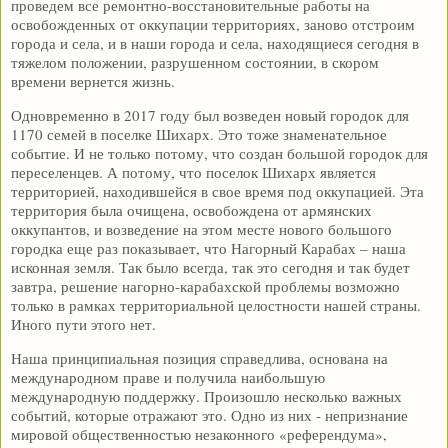
проведем все ремонтно-восстановительные работы на
освобожденных от оккупации территориях, заново отстроим
города и села, и в наши города и села, находящиеся сегодня в
тяжелом положении, разрушенном состоянии, в скором
времени вернется жизнь.
Одновременно в 2017 году был возведен новый городок для
1170 семей в поселке Шихарх. Это тоже знаменательное
событие. И не только потому, что создан большой городок для
переселенцев. А потому, что поселок Шихарх является
территорией, находившейся в свое время под оккупацией. Эта
территория была очищена, освобождена от армянских
оккупантов, и возведение на этом месте нового большого
городка еще раз показывает, что Нагорный Карабах – наша
исконная земля. Так было всегда, так это сегодня и так будет
завтра, решение нагорно-карабахской проблемы возможно
только в рамках территориальной целостности нашей страны.
Иного пути этого нет.
Наша принципиальная позиция справедлива, основана на
международном праве и получила наибольшую
международную поддержку. Произошло несколько важных
событий, которые отражают это. Одно из них - непризнание
мировой общественностью незаконного «референдума»,