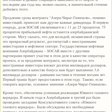
последние два года мы, можно сказать, в значительной степени
добились этого.
Продление срока контракта “Азери-Чираг-Гюнешли», помимо
инвестиций, приносит нам другие важные дивиденды. В первую
очередь, доля SOCAR увеличивается с 11 до 25 процентов. 75
процентов прибыльной нефти останется азербайджанской
стороне. Могу сказать, что для молодой, независимой страны
это прекрасный результат, достигнутый с иностранными
инвесторами в нефтяном секторе. Государственная нефтяная
компания Азербайджана – SOCAR вместе с другими
партнерами примет участие в этом деле в качестве оператора
проекта, и за продление контракта, несмотря на то, что
иностранные инвесторы вложат десятки миллиардов долларов,
дополнительно в качестве бонуса нам будет выплачено 3,6
миллиарда долларов – равными частями в течение восьми лет.
Первый транш будет предоставлен в этом году. Таково, если
говорить коротко, основное значение «Азери-Чираг-Гюнешли».
Кроме того, обеспечена успешная реализация Южного газового
коридора. В начале года в Азербайджане в третий раз было
проведено заседание Консультативного совета «Южного
газового коридора». Были обсуждены все необходимые
вопросы, и в течение года обеспечивалась реализация проекта.