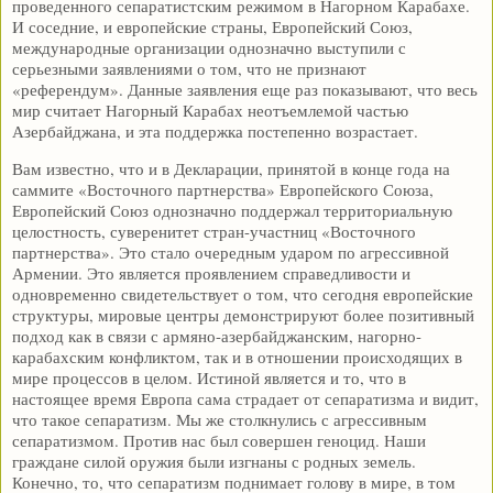
проведенного сепаратистским режимом в Нагорном Карабахе.
И соседние, и европейские страны, Европейский Союз,
международные организации однозначно выступили с
серьезными заявлениями о том, что не признают
«референдум». Данные заявления еще раз показывают, что весь
мир считает Нагорный Карабах неотъемлемой частью
Азербайджана, и эта поддержка постепенно возрастает.
Вам известно, что и в Декларации, принятой в конце года на
саммите «Восточного партнерства» Европейского Союза,
Европейский Союз однозначно поддержал территориальную
целостность, суверенитет стран-участниц «Восточного
партнерства». Это стало очередным ударом по агрессивной
Армении. Это является проявлением справедливости и
одновременно свидетельствует о том, что сегодня европейские
структуры, мировые центры демонстрируют более позитивный
подход как в связи с армяно-азербайджанским, нагорно-
карабахским конфликтом, так и в отношении происходящих в
мире процессов в целом. Истиной является и то, что в
настоящее время Европа сама страдает от сепаратизма и видит,
что такое сепаратизм. Мы же столкнулись с агрессивным
сепаратизмом. Против нас был совершен геноцид. Наши
граждане силой оружия были изгнаны с родных земель.
Конечно, то, что сепаратизм поднимает голову в мире, в том