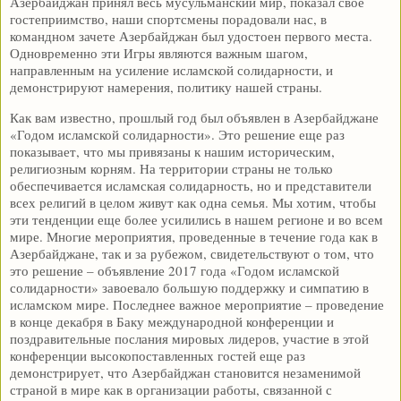
Азербайджан принял весь мусульманский мир, показал свое
гостеприимство, наши спортсмены порадовали нас, в
командном зачете Азербайджан был удостоен первого места.
Одновременно эти Игры являются важным шагом,
направленным на усиление исламской солидарности, и
демонстрируют намерения, политику нашей страны.
Как вам известно, прошлый год был объявлен в Азербайджане
«Годом исламской солидарности». Это решение еще раз
показывает, что мы привязаны к нашим историческим,
религиозным корням. На территории страны не только
обеспечивается исламская солидарность, но и представители
всех религий в целом живут как одна семья. Мы хотим, чтобы
эти тенденции еще более усилились в нашем регионе и во всем
мире. Многие мероприятия, проведенные в течение года как в
Азербайджане, так и за рубежом, свидетельствуют о том, что
это решение – объявление 2017 года «Годом исламской
солидарности» завоевало большую поддержку и симпатию в
исламском мире. Последнее важное мероприятие – проведение
в конце декабря в Баку международной конференции и
поздравительные послания мировых лидеров, участие в этой
конференции высокопоставленных гостей еще раз
демонстрирует, что Азербайджан становится незаменимой
страной в мире как в организации работы, связанной с