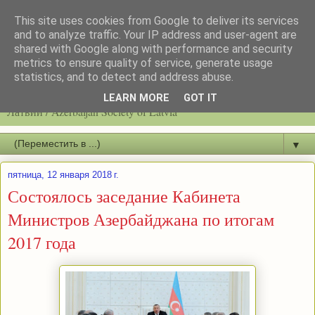
This site uses cookies from Google to deliver its services
and to analyze traffic. Your IP address and user-agent are
shared with Google along with performance and security
metrics to ensure quality of service, generate usage
statistics, and to detect and address abuse.
Latvijas azerbaidžāņu biedrību / Общество азербайджанцев
LEARN MORE
GOT IT
Латвии / Azerbaijan Society of Latvia
▼
пятница, 12 января 2018 г.
Состоялось заседание Кабинета
Министров Азербайджана по итогам
2017 года