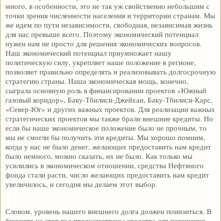
много, в особенности, это не так уж свойственно небольшим с
точки зрения численности населения и территории странам. Мы
же идем по пути независимости, свободная, независимая жизнь
для нас превыше всего. Поэтому экономический потенциал
нужен нам не просто для решения экономических вопросов.
Наш экономический потенциал приумножает нашу
политическую силу, укрепляет наше положение в регионе,
позволяет правильно определять и реализовывать долгосрочную
стратегию страны. Наша экономическая мощь, конечно,
сыграла основную роль в финансировании проектов «Южный
газовый коридор», Баку-Тбилиси-Джейхан, Баку-Тбилиси-Карс,
«Север-Юг» и других важных проектов. Для реализации важных
стратегических проектов мы также брали внешние кредиты. Но
если бы наше экономическое положение было не прочным, то
мы не смогли бы получить эти кредиты. Мы хорошо помним,
когда у нас не было денег, желающих предоставить нам кредит
было немного, можно сказать, их не было. Как только мы
усилились в экономическом отношении, средства Нефтяного
фонда стали расти, число желающих предоставить нам кредит
увеличилось, и сегодня мы делаем этот выбор.
Словом, уровень нашего внешнего долга должен понизиться. В
бюджете на этот год предусмотрены средства для погашения