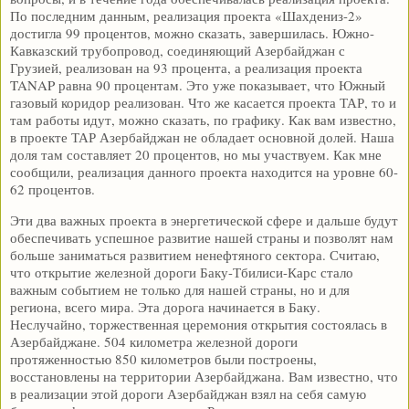
По последним данным, реализация проекта «Шахдениз-2»
достигла 99 процентов, можно сказать, завершилась. Южно-
Кавказский трубопровод, соединяющий Азербайджан с
Грузией, реализован на 93 процента, а реализация проекта
TANAP равна 90 процентам. Это уже показывает, что Южный
газовый коридор реализован. Что же касается проекта ТАР, то и
там работы идут, можно сказать, по графику. Как вам известно,
в проекте ТАР Азербайджан не обладает основной долей. Наша
доля там составляет 20 процентов, но мы участвуем. Как мне
сообщили, реализация данного проекта находится на уровне 60-
62 процентов.
Эти два важных проекта в энергетической сфере и дальше будут
обеспечивать успешное развитие нашей страны и позволят нам
больше заниматься развитием ненефтяного сектора. Считаю,
что открытие железной дороги Баку-Тбилиси-Карс стало
важным событием не только для нашей страны, но и для
региона, всего мира. Эта дорога начинается в Баку.
Неслучайно, торжественная церемония открытия состоялась в
Азербайджане. 504 километра железной дороги
протяженностью 850 километров были построены,
восстановлены на территории Азербайджана. Вам известно, что
в реализации этой дороги Азербайджан взял на себя самую