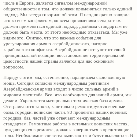
числе в Европе, является сигналом международной
общественности о том, что должен применяться только единый
подход. Мы всегда говорили об этом. Я неоднократно говорил,
что ко всем конфликтам, ко всем проявлениям сепаратизма
должен применяться единый подход, двойным стандартам не
должно быть места, от этого необходимо отказаться. Мы уже
видим это. Считаю, что это важные события для
урегулирования армяно-азербайджанского, нагорно-
карабахского конфликта. Азербайджан не отступит от своей
принципиальной позиции, восстановление территориальной
целостности нашей страны является для нас основным
вопросом.
Наряду с этим, мы, естественно, наращиваем свою военную
мощь. Сегодня согласно международным рейтингам
Азербайджанская армия входит в число сильных армий в
мировом масштабе. Все, что необходимо для нашей армии, мы
делаем. Укрепляется материально-техническая база армии.
Отстраиваются заново, капитально ремонтируются военные
базы, городки, воинские части. 80 процентов наших военных
городков, баз, частей уже отвечают международным
стандартам. Ремонтные работы в остальных воинских частях,
нуждающихся в ремонте, должны завершиться в предстоящие
годы. Необходимые средства выделяются и будут выделяться. В