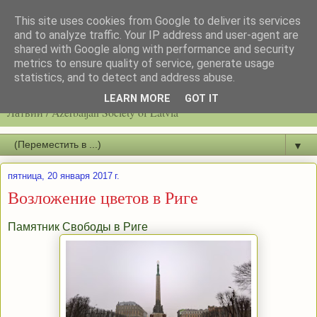
This site uses cookies from Google to deliver its services
and to analyze traffic. Your IP address and user-agent are
shared with Google along with performance and security
metrics to ensure quality of service, generate usage
statistics, and to detect and address abuse.
Latvijas azerbaidžāņu biedrību / Общество азербайджанцев
LEARN MORE
GOT IT
Латвии / Azerbaijan Society of Latvia
▼
пятница, 20 января 2017 г.
Возложение цветов в Риге
Памятник Свободы в Риге