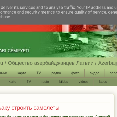
deliver its services and to analyze traffic. Your IP address and 
formance and security metrics to ensure quality of service, gen
abuse.
ību / Общество азербайджанцев Латвии / Azerbaija
ники
карта
TV
радио
фото
видео
поле
karte
TV
radio
bildes
videos
lapus
Баку строить самолеты
удьбу, когда за плечами без малого три четверти века. Дмитрий