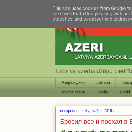
This site uses cookies from Google to 
are shared with Google along with per
statistics, and to detect and address 
Latvijas azerbaidžāņu biedr
Азербайджан
Латвия
празд
Azerbaidžāna
Latvija
svētki
воскресенье, 4 декабря 2016 г.
Бросил все и поехал в 
«Мало кто способен круто изменить с