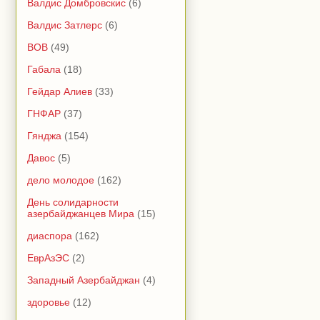
Валдис Домбровскис
(6)
Валдис Затлерс
(6)
ВОВ
(49)
Габала
(18)
Гейдар Алиев
(33)
ГНФАР
(37)
Гянджа
(154)
Давос
(5)
дело молодое
(162)
День солидарности
азербайджанцев Мира
(15)
диаспора
(162)
ЕврАзЭС
(2)
Западный Азербайджан
(4)
здоровье
(12)