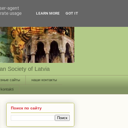
user-agent
erate usage
LEARN MORE
GOT IT
n Society of Latvia
зные сайты
наши контакты
kontakti
Поиск по сайту