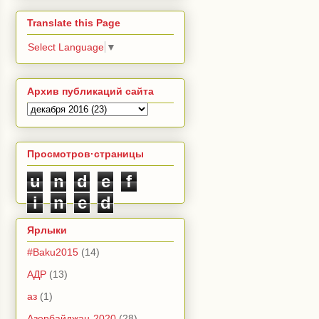
Translate this Page
Select Language
▼
Архив публикаций сайта
Просмотров·страницы
u
n
d
e
f
i
n
e
d
Ярлыки
#Baku2015
(14)
АДР
(13)
аз
(1)
Азербайджан-2020
(28)