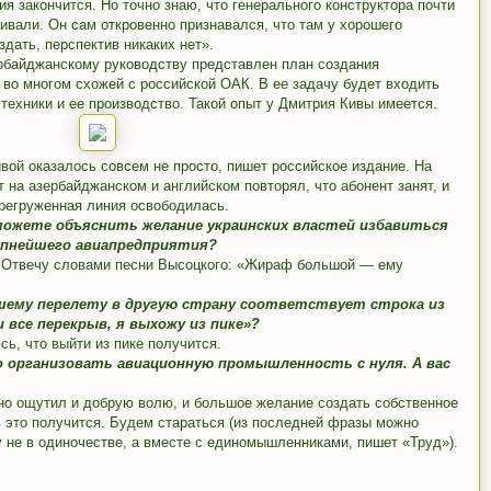
ия закончится. Но точно знаю, что генерального конструктора почти
ивали. Он сам откровенно признавался, что там у хорошего
дать, перспектив никаких нет».
ербайджанскому руководству представлен план создания
 во многом схожей с российской ОАК. В ее задачу будет входить
техники и ее производство. Такой опыт у Дмитрия Кивы имеется.
ой оказалось совсем не просто, пишет российское издание. На
 на азербайджанском и английском повторял, что абонент занят, и
ерегруженная линия освободилась.
можете объяснить желание украинских властей избавиться
упнейшего авиапредприятия?
? Отвечу словами песни Высоцкого: «Жираф большой — ему
ашему перелету в другую страну соответствует строка из
 все перекрыв, я выхожу из пике»?
ь, что выйти из пике получится.
 организовать авиационную промышленность с нуля. А вас
но ощутил и добрую волю, и большое желание создать собственное
ь это получится. Будем стараться (из последней фразы можно
у не в одиночестве, а вместе с единомышленниками, пишет «Труд»).