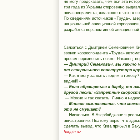
не могу предсказать, чем вся эта истор
три года из Украины откровенно выдавл
авиаспециалиста, желающего что-то соз
По сведениям источников «Труда», аз
национальной авиационной корпорации,
разработка перспективной авиационной 
Связаться с Дмитрием Семеновичем Кив
звонки корреспондента «Труда» автомат
просил перезвонить позже. Наконец, п
— Дмитрий Семенович, вы как-то 
от генерального конструктора кр
— Как я могу залезть людям в голову
видней!»
— Если обращаться к барду, то в
другой песни: «Запретные скорости
— Можно и так сказать. Лично я надеюс
— Многие сомневаются, что можно
это не смущает?
— Нисколько. В Азербайджане я реаль
авиастроение. Поэтому верю, что здес
сделать вывод, что Кива прибыл в Бак
haqqin.az