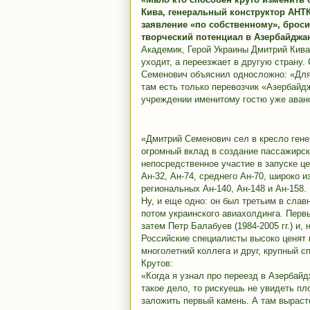
Кива, генеральный конструктор АНТ
заявление «по собственному», броси
творческий потенциал в Азербайджане
Академик, Герой Украины Дмитрий Кива
уходит, а переезжает в другую страну
Семенович объяснил односложно: «Для
там есть только перевозчик «Азербайд
учреждении именитому гостю уже аван
«Дмитрий Семенович сел в кресло гене
огромный вклад в создание пассажирс
непосредственное участие в запуске це
Ан-32, Ан-74, среднего Ан-70, широко 
региональных Ан-140, Ан-148 и Ан-158
Ну, и еще одно: он был третьим в слав
потом украинского авиахолдинга. Первы
затем Петр Балабуев (1984-2005 гг.) и, 
Российские специалисты высоко ценят 
многолетний коллега и друг, крупный 
Крутов:
«Когда я узнал про переезд в Азербайд
такое дело, то рискуешь не увидеть пл
заложить первый камень. А там вырасте