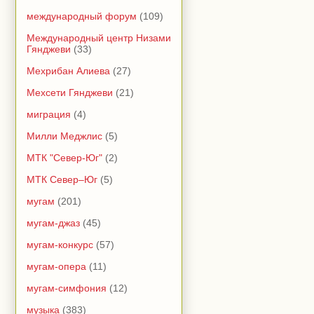
международный форум
(109)
Международный центр Низами
Гянджеви
(33)
Мехрибан Алиева
(27)
Мехсети Гянджеви
(21)
миграция
(4)
Милли Меджлис
(5)
МТК "Север-Юг"
(2)
МТК Север–Юг
(5)
мугам
(201)
мугам-джаз
(45)
мугам-конкурс
(57)
мугам-опера
(11)
мугам-симфония
(12)
музыка
(383)