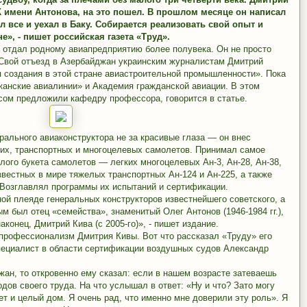
К имени Антонова, на это пошел. В прошлом месяце он написал
л все и уехал в Баку. Собирается реализовать свой опыт и
», - пишет российская газета «Труд».
 отдал родному авиапредприятию более полувека. Он не просто
. Свой отъезд в Азербайджан украинским журналистам Дмитрий
 создания в этой стране авиастроительной промышленности». Пока
жанские авиалинии» и Академия гражданской авиации. В этом
сом предложили кафедру профессора, говорится в статье.
рального авиаконструктора не за красивые глаза — он внес
ких, транспортных и многоцелевых самолетов. Принимал самое
лого букета самолетов — легких многоцелевых Ан-3, Ан-28, Ан-38,
известных в мире тяжелых транспортных Ан-124 и Ан-225, а также
. Возглавлял программы их испытаний и сертификации.
ной плеяде генеральных конструкторов известнейшего советского, а
м был отец «семейства», знаменитый Олег Антонов (1946-1984 гг.),
наконец, Дмитрий Кива (с 2005-го)», - пишет издание.
профессионализм Дмитрия Кивы. Вот что рассказал «Труду» его
специалист в области сертификации воздушных судов Александр
жан, то откровенно ему сказал: если в нашем возрасте затеваешь
одов своего труда. На что услышал в ответ: «Ну и что? Зато могу
т и целый дом. Я очень рад, что именно мне доверили эту роль». Я