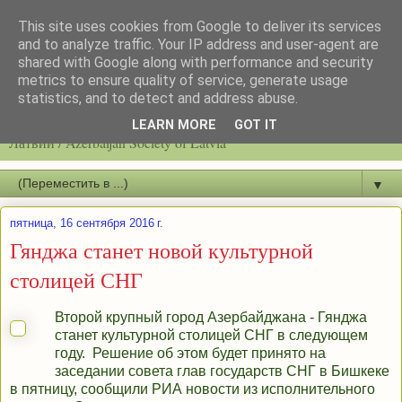
This site uses cookies from Google to deliver its services
and to analyze traffic. Your IP address and user-agent are
shared with Google along with performance and security
metrics to ensure quality of service, generate usage
statistics, and to detect and address abuse.
Latvijas azerbaidžāņu biedrību / Общество азербайджанцев
LEARN MORE
GOT IT
Латвии / Azerbaijan Society of Latvia
▼
пятница, 16 сентября 2016 г.
Гянджа станет новой культурной
столицей СНГ
Второй крупный город Азербайджана - Гянджа
станет культурной столицей СНГ в следующем
году. Решение об этом будет принято на
заседании совета глав государств СНГ в Бишкеке
в пятницу, сообщили РИА новости из исполнительного