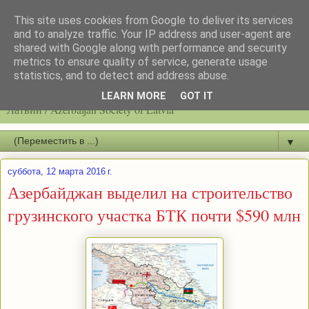
This site uses cookies from Google to deliver its services
and to analyze traffic. Your IP address and user-agent are
shared with Google along with performance and security
metrics to ensure quality of service, generate usage
statistics, and to detect and address abuse.
Latvijas azerbaidžāņu biedrību / Общество азербайджанцев
LEARN MORE
GOT IT
Латвии / Azerbaijan Society of Latvia
▼
суббота, 12 марта 2016 г.
Азербайджан выделил на строительство
грузинского участка БТК почти $590 млн