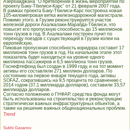
Азербайджана "О претворении в жизнь мероприятий по
проекту Баку-Тбилиси-Карс" от 21 февраля 2007 года.
В рамках проекта Баку-Тбилиси-Карс построена новая
105-километровая ветка железнодорожной магистрали.
Помимо этого, в Грузии реконструируется участок
железной дороги Ахалкалаки-Марабда-Тбилиси, что
повысит его пропускную способность до 15 миллионов
тонн грузов в год. В Ахалкалаки построен пункт по
переходу поездов с существующей в Грузии колеи на
европейскую.
Пиковая пропускная способность коридора составит 17
миллионов тонн грузов в год. На начальном этапе этот
показатель будет находиться на уровне одного
миллиона пассажиров и 6,5 миллиона тонн грузов.
Госнефтефонд был создан в 1999 году, и на тот момент
активы его составляли 271 миллион долларов. По
состоянию на первое января текущего года, активы
SOFAZ, сократившись на 9,5 процента по сравнению с
2014 годом (37,1 миллиарда долларов), составили 33,57
миллиарда долларов.
Согласно положению о ГНФАР, средства фонда могут
быть использованы на строительство и реконструкцию
стратегически важных инфраструктурных объектов, а
также на решение важных общенациональных проблем.
Trend
Subhi Gasanov