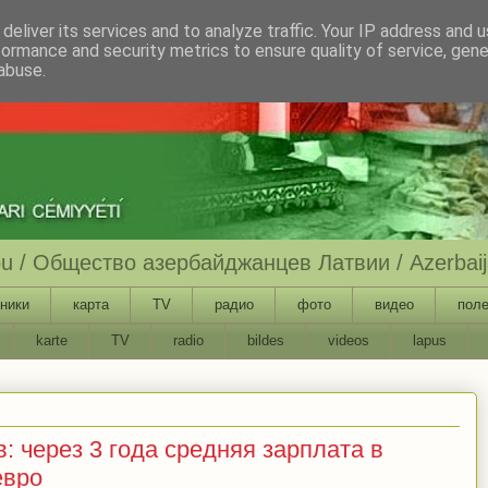
deliver its services and to analyze traffic. Your IP address and 
formance and security metrics to ensure quality of service, gen
abuse.
ību / Общество азербайджанцев Латвии / Azerbaija
ники
карта
TV
радио
фото
видео
поле
karte
TV
radio
bildes
videos
lapus
 через 3 года средняя зарплата в
евро