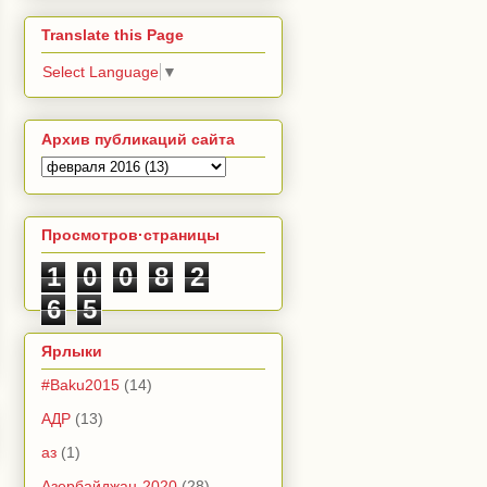
Translate this Page
Select Language
▼
Архив публикаций сайта
Просмотров·страницы
1
0
0
8
2
6
5
Ярлыки
#Baku2015
(14)
АДР
(13)
аз
(1)
Азербайджан-2020
(28)