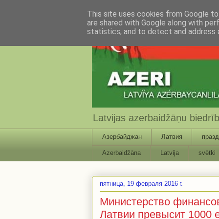
This site uses cookies from Google to 
are shared with Google along with per
statistics, and to detect and address 
Latvijas azerbaidžāņu biedr
Азербайджан
Латвия
празд
Azerbaidžāna
Latvija
svētki
пятница, 19 февраля 2016 г.
Министерство финансов:
Латвии превысит 1000 