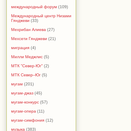
международный форум
(109)
Международный центр Низами
Гянджеви
(33)
Мехрибан Алиева
(27)
Мехсети Гянджеви
(21)
миграция
(4)
Милли Меджлис
(5)
МТК "Север-Юг"
(2)
МТК Север–Юг
(5)
мугам
(201)
мугам-джаз
(45)
мугам-конкурс
(57)
мугам-опера
(11)
мугам-симфония
(12)
музыка
(383)