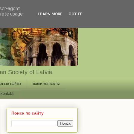
user-agent
erate usage
LEARN MORE
GOT IT
n Society of Latvia
зные сайты
наши контакты
kontakti
Поиск по сайту