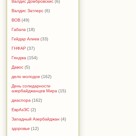
Валдис Домбровскис
(6)
Валдис Затлерс
(6)
ВОВ
(49)
Габала
(18)
Гейдар Алиев
(33)
ГНФАР
(37)
Гянджа
(154)
Давос
(5)
дело молодое
(162)
День солидарности
азербайджанцев Мира
(15)
диаспора
(162)
ЕврАзЭС
(2)
Западный Азербайджан
(4)
здоровье
(12)