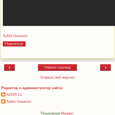
Subhi Gasanov
Поделиться
‹
›
Главная страница
Открыть веб-версию
Редактор и администратор сайта:
AZERI.LV
Subhi Gasanov
Технологии
Blogger
.