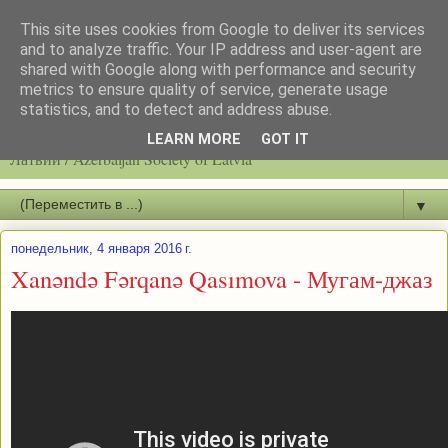
This site uses cookies from Google to deliver its services
and to analyze traffic. Your IP address and user-agent are
shared with Google along with performance and security
metrics to ensure quality of service, generate usage
statistics, and to detect and address abuse.
Latvijas azerbaidžāņu biedrību / Общество азербайджанцев
LEARN MORE
GOT IT
Латвии / Azerbaijan Society of Latvia
▼
понедельник, 4 января 2016 г.
Xanəndə Fərqanə Qasımova - Мугам-джаз