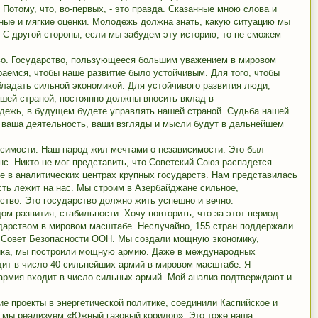
Потому, что, во-первых, - это правда. Сказанные мною слова и
ные и мягкие оценки. Молодежь должна знать, какую ситуацию мы
. С другой стороны, если мы забудем эту историю, то не сможем
во. Государство, пользующееся большим уважением в мировом
аемся, чтобы наше развитие было устойчивым. Для того, чтобы
бладать сильной экономикой. Для устойчивого развития люди,
шей страной, постоянно должны вносить вклад в
одежь, в будущем будете управлять нашей страной. Судьба нашей
у ваша деятельность, ваши взгляды и мысли будут в дальнейшем
симости. Наш народ жил мечтами о независимости. Это был
с. Никто не мог представить, что Советский Союз распадется.
е в аналитических центрах крупных государств. Нам представилась
сть лежит на нас. Мы строим в Азербайджане сильное,
ство. Это государство должно жить успешно и вечно.
м развития, стабильности. Хочу повторить, что за этот период
дарством в мировом масштабе. Неслучайно, 155 стран поддержали
в Совет Безопасности ООН. Мы создали мощную экономику,
ика, мы построили мощную армию. Даже в международных
дит в число 40 сильнейших армий в мировом масштабе. Я
 армия входит в число сильных армий. Мой анализ подтверждают и
ие проекты в энергетической политике, соединили Каспийское и
 мы реализуем «Южный газовый коридор». Это тоже наша