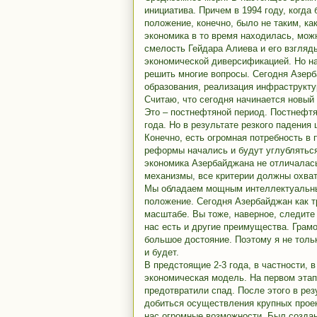
инициатива. Причем в 1994 году, когда
положение, конечно, было не таким, ка
экономика в то время находилась, можн
смелость Гейдара Алиева и его взгляд
экономической диверсификацией. Но н
решить многие вопросы. Сегодня Азерб
образования, реализация инфраструкту
Считаю, что сегодня начинается новый
Это – постнефтяной период. Постнефтя
года. Но в результате резкого падения
Конечно, есть огромная потребность в
реформы начались и будут углубляться
экономика Азербайджана не отличалась
механизмы, все критерии должны охват
Мы обладаем мощным интеллектуальным
положение. Сегодня Азербайджан как 
масштабе. Вы тоже, наверное, следите 
нас есть и другие преимущества. Грам
большое достояние. Поэтому я не тольк
и будет.
В предстоящие 2-3 года, в частности, 
экономическая модель. На первом этап
предотвратили спад. После этого в ре
добиться осуществления крупных прое
нас огромные возможности. Был созда