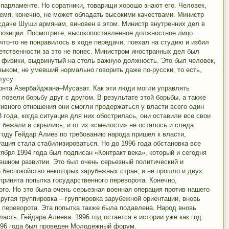
 парламенте. Но соратники, товарищи хорошо знают его. Человек,
емя, конечно, не может обладать высокими качествами. Министр
сдаче Шуши армянам, виновен в этом. Министр внутренних дел в
позиции. Посмотрите, высокопоставленное должностное лицо
что-то не понравилось в ходе передачи, поехал на студию и избил
ветственности за это не понес. Министром иностранных дел был
 физики, выдвинутый на столь важную должность. Это был человек,
ыком, не умевший нормально говорить даже по-русски, то есть,
тусу.
онта Азербайджана–Мусават. Как эти люди могли управлять
 повели борьбу друг с другом. В результате этой борьбы, а также
ативного отношения они смогли продержаться у власти всего один
3 года, когда ситуация для них обострилась, они оставили все свои
 бежали и скрылись, и от их «смелости» не осталось и следа.
 году Гейдар Алиев по требованию народа пришел к власти,
ация стала стабилизироваться. Но до 1996 года обстановка все
ября 1994 года был подписан «Контракт века», который и сегодня
ешном развитии. Это был очень серьезный политический и
 беспокойство некоторых зарубежных стран, и не прошло и двух
принята попытка государственного переворота. Конечно,
ого. Но это была очень серьезная военная операция против нашего
другая группировка – группировка зарубежной ориентации, вновь
 переворота. Эта попытка также была подавлена. Народ вновь
сть, Гейдара Алиева. 1996 год остается в истории уже как год
1996 года был проведен Молодежный форум.