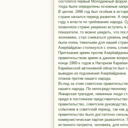
состоялся первый Молодежный форум. 
тогда были определены основные напр
В целом, 1996 год был особым в истор
стране начался период развития. А пе
году к власти по требованию народа. О
позволяли стране уверенно вступить в 
показатели, то можно увидеть, что пос
экономике, стал снижаться уровень и
были очень тяжелыми для нашей страны
Азербайджан столкнулся с очень сложн
Притязания армян против Азербайджана
правительством армян в данном вопрос
конце 1980-х годов в Нагорном Караба
Карабахской автономной области был с
выведен из подчинения Азербайджана. 
планов против нашего народа.
Вслед за этим советское правительств
нашего народа. По непосредственному 
Январская трагедия, невинные люди ст
придя в постоянное представительство
правительство, советское руководство,
событием в советский период, так как 
правительство было достаточно сильны
коммунистическая партия развалятся. 
истинного патриота, человека, для кот