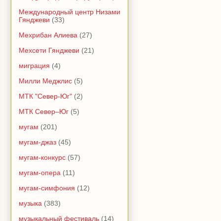
Международный центр Низами
Гянджеви
(33)
Мехрибан Алиева
(27)
Мехсети Гянджеви
(21)
миграция
(4)
Милли Меджлис
(5)
МТК "Север-Юг"
(2)
МТК Север–Юг
(5)
мугам
(201)
мугам-джаз
(45)
мугам-конкурс
(57)
мугам-опера
(11)
мугам-симфония
(12)
музыка
(383)
музыкальный фестиваль
(14)