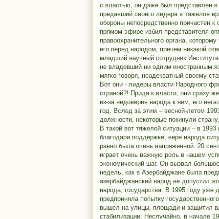
с властью, он даже был представлен в
предавший своего лидера в тяжелое вр
обороны непосредственно причастен к 
прямом эфире избил представителя оп
правоохранительного органа, которому 
его перед народом, причем никакой от
младший научный сотрудник Института
не владевший ни одним иностранным яз
мягко говоря, неадекватный своему ста
Вот они - лидеры власти Народного фр
страной?! Придя к власти, они сразу же
из-за недоверия народа к ним, его нег
год. Вслед за этим – весной-летом 199
должности, некоторые покинули страну,
В такой вот тяжелой ситуации – в 1993
благодаря поддержке, вере народа ситу
равно была очень напряженной. 20 сент
играет очень важную роль в нашем усп
экономический шаг. Он вызвал большое
недель, как в Азербайджане была пред
азербайджанский народ не допустил эт
народа, государства. В 1995 году уже 
предприняла попытку государственного
вышел на улицы, площади и защитил вла
стабилизации. Неслучайно, в начале 