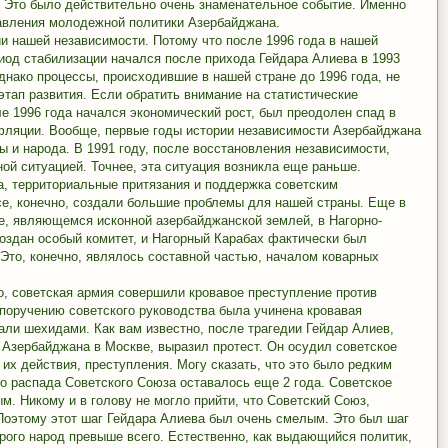
Это было действительно очень знаменательное событие. Именно
авления молодежной политики Азербайджана.
ии нашей независимости. Потому что после 1996 года в нашей
риод стабилизации начался после прихода Гейдара Алиева в 1993
днако процессы, происходившие в нашей стране до 1996 года, не
этап развития. Если обратить внимание на статистические
ле 1996 года начался экономический рост, был преодолен спад в
нфляции. Вообще, первые годы истории независимости Азербайджана
 и народа. В 1991 году, после восстановления независимости,
ой ситуацией. Точнее, эта ситуация возникла еще раньше.
, территориальные притязания и поддержка советским
е, конечно, создали большие проблемы для нашей страны. Еще в
хе, являющемся исконной азербайджанской землей, в Нагорно-
оздан особый комитет, и Нагорный Карабах фактически был
Это, конечно, являлось составной частью, началом коварных
о, советская армия совершили кровавое преступление против
поручению советского руководства была учинена кровавая
али шехидами. Как вам известно, после трагедии Гейдар Алиев,
 Азербайджана в Москве, выразил протест. Он осудил советское
 их действия, преступления. Могу сказать, что это было редким
до распада Советского Союза оставалось еще 2 года. Советское
м. Никому и в голову не могло прийти, что Советский Союз,
Поэтому этот шаг Гейдара Алиева был очень смелым. Это был шаг
орого народ превыше всего. Естественно, как выдающийся политик,