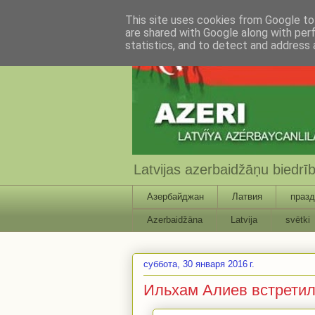
This site uses cookies from Google to 
are shared with Google along with per
statistics, and to detect and address 
Latvijas azerbaidžāņu biedr
Азербайджан
Латвия
празд
Azerbaidžāna
Latvija
svētki
суббота, 30 января 2016 г.
Ильхам Алиев встретил