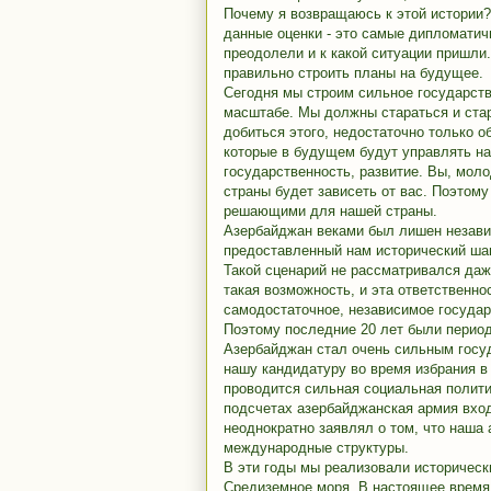
Почему я возвращаюсь к этой истории? 
данные оценки - это самые дипломатич
преодолели и к какой ситуации пришли
правильно строить планы на будущее.
Сегодня мы строим сильное государст
масштабе. Мы должны стараться и стар
добиться этого, недостаточно только о
которые в будущем будут управлять на
государственность, развитие. Вы, мол
страны будет зависеть от вас. Поэтом
решающими для нашей страны.
Азербайджан веками был лишен незави
предоставленный нам исторический шан
Такой сценарий не рассматривался даж
такая возможность, и эта ответственно
самодостаточное, независимое государ
Поэтому последние 20 лет были периодо
Азербайджан стал очень сильным госу
нашу кандидатуру во время избрания 
проводится сильная социальная полит
подсчетах азербайджанская армия вхо
неоднократно заявлял о том, что наша
международные структуры.
В эти годы мы реализовали историческ
Средиземное моря. В настоящее время