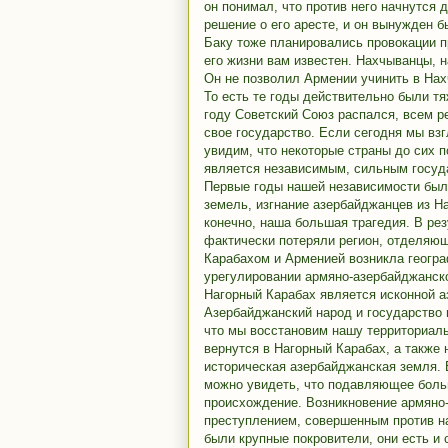
он понимал, что против него начнутся 
решение о его аресте, и он вынужден 
Баку тоже планировались провокации п
его жизни вам известен. Нахчыванцы, 
Он не позволил Армении учинить в Нах
То есть те годы действительно были 
году Советский Союз распался, всем р
свое государство. Если сегодня мы вз
увидим, что некоторые страны до сих п
является независимым, сильным госуд
Первые годы нашей независимости был
земель, изгнание азербайджанцев из На
конечно, наша большая трагедия. В ре
фактически потеряли регион, отделяю
Карабахом и Арменией возникла географ
урегулировании армяно-азербайджанско
Нагорный Карабах является исконной а
Азербайджанский народ и государство н
что мы восстановим нашу территориаль
вернутся в Нагорный Карабах, а также
историческая азербайджанская земля. 
можно увидеть, что подавляющее боль
происхождение. Возникновение армяно
преступлением, совершенным против на
были крупные покровители, они есть и 