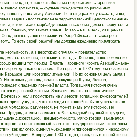
ения – не одна, у нее есть большие покровители, сторонники.
о мировом армянстве, – крупные государства по различным
купационную политику Армении. Но я еще раз хочу сказать, и вы,
овная задача - восстановление территориальной целостности нашей
земли, в том числе азербайджанское население должно вернуться и
нии. Конечно, это займет время. Но это – наша цель, священная
 Сегодняшнее успешное развитие Азербайджана, а также рост
 этому. То есть своей работой мы должны ежедневно приближать
ла неопытность, а в некоторых случаях – предательство
одежь, естественно, не помните те годы. Конечно, наше поколение
хорошо помним тот период. Власть Народного Фронта Азербайджана–
позором для нашего народа. Во-первых, в 1992 году они незаконно
ном Карабахе шли кровопролитные бои. Но их основная цель была в
ой. Некоторые даже радовались оккупации Шуши, Лачина,
 приведет к падению прежней власти. Тогдашняя история очень
е страницы нашей истории. Захватив власть, они фактически
 Во-первых, если посмотреть на личности тогдашних руководителей
мментариев увидеть, что эти люди не способны были управлять не
одня молодежь, разумеется, не может знать эту историю. Но
ном. Председателем парламента был младший научный сотрудник,
большую диссертацию. Премьер-министр, мягко говоря, занимался
та торговля носит сезонный характер. Государственным секретарем
ствии, как флюгер, сменил убеждения и присоединился к народному
нял убеждения. В середине 1990-х годов, находясь в тесной связи