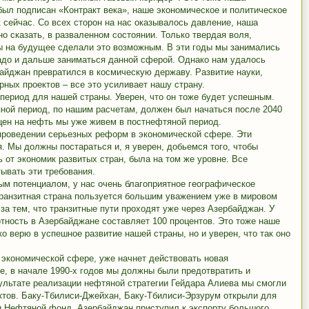
 был подписан «Контракт века», наше экономическое и политическое
к сейчас. Со всех сторон на нас оказывалось давление, наша
о сказать, в разваленном состоянии. Только твердая воля,
ы на будущее сделали это возможным. В эти годы мы занимались
адо и дальше заниматься данной сферой. Однако нам удалось
айджан превратился в космическую державу. Развитие науки,
рных проектов – все это усиливает нашу страну.
 период для нашей страны. Уверен, что он тоже будет успешным.
ной период, по нашим расчетам, должен был начаться после 2040
 цен на нефть мы уже живем в постнефтяной период.
 проведении серьезных реформ в экономической сфере. Эти
. Мы должны постараться и, я уверен, добьемся того, чтобы
 от экономик развитых стран, была на том же уровне. Все
ывать эти требования.
 потенциалом, у нас очень благоприятное географическое
транзитная страна пользуется большим уважением уже в мировом
за тем, что транзитные пути проходят уже через Азербайджан. У
отность в Азербайджане составляет 100 процентов. Это тоже наше
о верю в успешное развитие нашей страны, но и уверен, что так оно
в экономической сфере, уже начнет действовать новая
е, в начале 1990-х годов мы должны были предотвратить и
зультате реализации нефтяной стратегии Гейдара Алиева мы смогли
ктов. Баку-Тбилиси-Джейхан, Баку-Тбилиси-Эрзурум открыли для
н Нефтяной фонд. Азербайджан приступил к экспорту большого