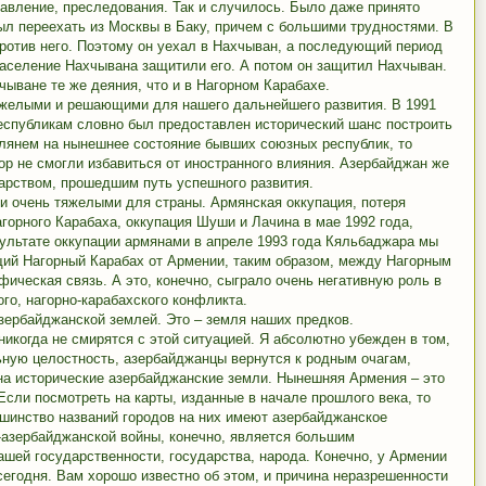
давление, преследования. Так и случилось. Было даже принято
был переехать из Москвы в Баку, причем с большими трудностями. В
ротив него. Поэтому он уехал в Нахчыван, а последующий период
население Нахчывана защитили его. А потом он защитил Нахчыван.
чыване те же деяния, что и в Нагорном Карабахе.
тяжелыми и решающими для нашего дальнейшего развития. В 1991
еспубликам словно был предоставлен исторический шанс построить
глянем на нынешнее состояние бывших союзных республик, то
ор не смогли избавиться от иностранного влияния. Азербайджан же
арством, прошедшим путь успешного развития.
и очень тяжелыми для страны. Армянская оккупация, потеря
горного Карабаха, оккупация Шуши и Лачина в мае 1992 года,
зультате оккупации армянами в апреле 1993 года Кяльбаджара мы
щий Нагорный Карабах от Армении, таким образом, между Нагорным
ическая связь. А это, конечно, сыграло очень негативную роль в
го, нагорно-карабахского конфликта.
зербайджанской землей. Это – земля наших предков.
икогда не смирятся с этой ситуацией. Я абсолютно убежден в том,
ную целостность, азербайджанцы вернутся к родным очагам,
 на исторические азербайджанские земли. Нынешняя Армения – это
Если посмотреть на карты, изданные в начале прошлого века, то
шинство названий городов на них имеют азербайджанское
-азербайджанской войны, конечно, является большим
шей государственности, государства, народа. Конечно, у Армении
сегодня. Вам хорошо известно об этом, и причина неразрешенности