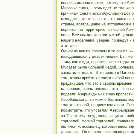
вопроса именно в этом, потому что Арм
Мировые силы, – речь идет не только 
причинам фактически обусловливают ок
молодежь, должны знать это: наша осн
страны, возвращение на исторические 
вернется на территорию нынешней Арме
цель. Все мы должны жить этой целью.
нашего населения, уверен, приведут к
этот день.
Одной из наших проблем в то время бы
находившихся у власти людей. Вы, мол
– мы, как люди, пережившие те годы, 
Мусават была большой бедой, большим 
захватили власть. В то время в Нагор
том, чтобы прийти к власти любой цен
предвкушая, что это в скором времени
плачевная, очень тяжелая, это – черны
подвели Азербайджан к краю пропасти.
Азербайджана, то можно без всяких ко
только страной, но даже колхозом. Сег
посмотрите, кто управлял Азербайджа
за 11 лет ему не удалось защитить не
торговлей, мелкой торговлей, причем э
являлся комсомолец, который впослед
движению. Он и после несколько раз ме