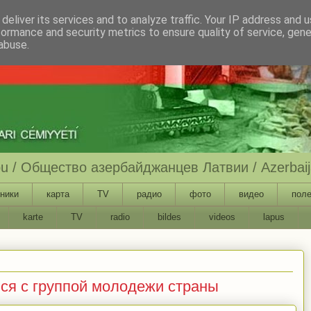
deliver its services and to analyze traffic. Your IP address and 
formance and security metrics to ensure quality of service, gen
abuse.
ību / Общество азербайджанцев Латвии / Azerbaija
ники
карта
TV
радио
фото
видео
поле
karte
TV
radio
bildes
videos
lapus
ся с группой молодежи страны