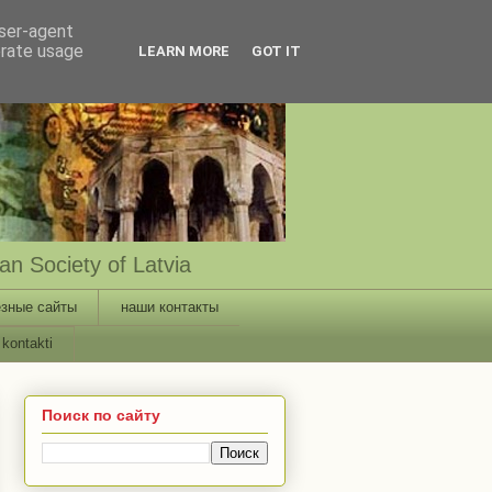
user-agent
erate usage
LEARN MORE
GOT IT
n Society of Latvia
зные сайты
наши контакты
kontakti
Поиск по сайту