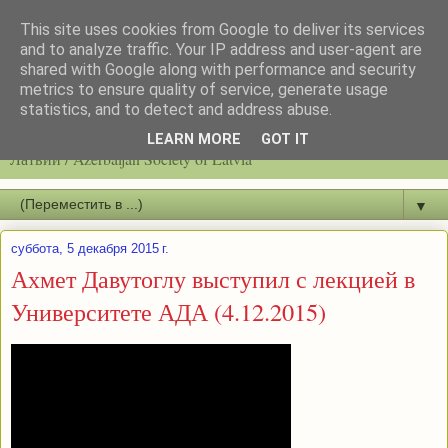
This site uses cookies from Google to deliver its services
and to analyze traffic. Your IP address and user-agent are
shared with Google along with performance and security
metrics to ensure quality of service, generate usage
statistics, and to detect and address abuse.
Latvijas azerbaidžāņu biedrību / Общество азербайджанцев
LEARN MORE
GOT IT
Латвии / Azerbaijan Society of Latvia
▼
суббота, 5 декабря 2015 г.
Ахмет Давутоглу выступил с лекцией в
Университете АДА (4.12.2015)