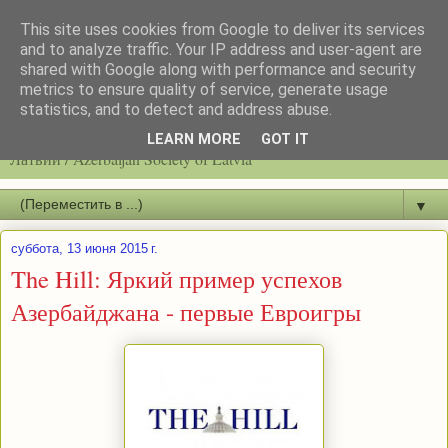
This site uses cookies from Google to deliver its services
and to analyze traffic. Your IP address and user-agent are
shared with Google along with performance and security
metrics to ensure quality of service, generate usage
statistics, and to detect and address abuse.
Latvijas azerbaidžāņu biedrību / Общество азербайджанцев
LEARN MORE
GOT IT
Латвии / Azerbaijan Society of Latvia
▼
суббота, 13 июня 2015 г.
The Hill: Яркий пример успехов
Азербайджана - первые Евроигры