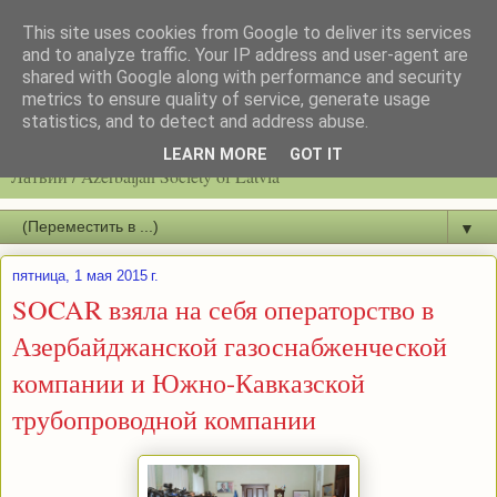
This site uses cookies from Google to deliver its services
and to analyze traffic. Your IP address and user-agent are
shared with Google along with performance and security
metrics to ensure quality of service, generate usage
statistics, and to detect and address abuse.
Latvijas azerbaidžāņu biedrību / Общество азербайджанцев
LEARN MORE
GOT IT
Латвии / Azerbaijan Society of Latvia
▼
пятница, 1 мая 2015 г.
SOCAR взяла на себя операторство в
Азербайджанской газоснабженческой
компании и Южно-Кавказской
трубопроводной компании