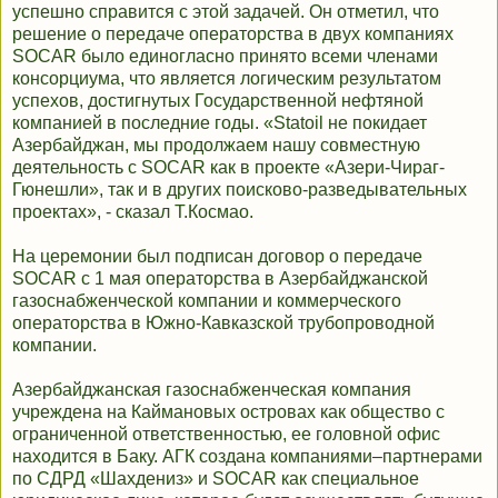
успешно справится с этой задачей. Он отметил, что
решение о передаче операторства в двух компаниях
SOCAR было единогласно принято всеми членами
консорциума, что является логическим результатом
успехов, достигнутых Государственной нефтяной
компанией в последние годы. «Statoil не покидает
Азербайджан, мы продолжаем нашу совместную
деятельность с SOCAR как в проекте «Азери-Чираг-
Гюнешли», так и в других поисково-разведывательных
проектах», - сказал Т.Космао.
На церемонии был подписан договор о передаче
SOCAR с 1 мая операторства в Азербайджанской
газоснабженческой компании и коммерческого
операторства в Южно-Кавказской трубопроводной
компании.
Азербайджанская газоснабженческая компания
учреждена на Каймановых островах как общество с
ограниченной ответственностью, ее головной офис
находится в Баку. АГК создана компаниями–партнерами
по СДРД «Шахдениз» и SOCAR как специальное