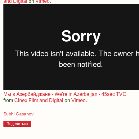
and Digital
on
Vimeo
.
Мы в Азербайджане - We're in Azerbaijan - 45sec TVC
from
Cinex Film and Digital
on
Vimeo
.
Subhi Gasanov
Поделиться