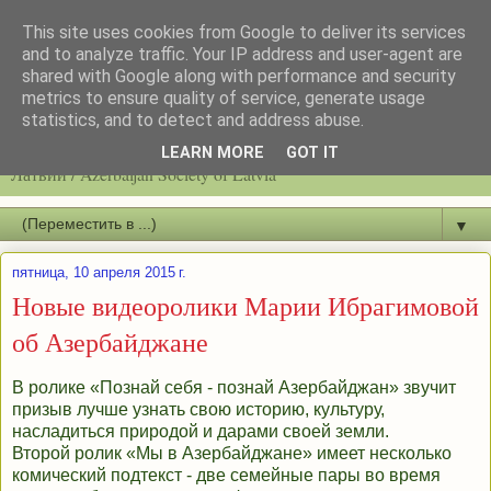
This site uses cookies from Google to deliver its services
and to analyze traffic. Your IP address and user-agent are
shared with Google along with performance and security
metrics to ensure quality of service, generate usage
statistics, and to detect and address abuse.
Latvijas azerbaidžāņu biedrību / Общество азербайджанцев
LEARN MORE
GOT IT
Латвии / Azerbaijan Society of Latvia
▼
пятница, 10 апреля 2015 г.
Новые видеоролики Марии Ибрагимовой
об Азербайджане
В ролике «Познай себя - познай Азербайджан» звучит
призыв лучше узнать свою историю, культуру,
насладиться природой и дарами своей земли.
Второй ролик «Мы в Азербайджане» имеет несколько
комический подтекст - две семейные пары во время