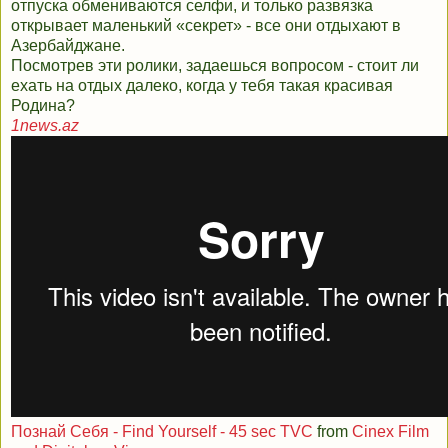
отпуска обмениваются селфи, и только развязка
открывает маленький «секрет» - все они отдыхают в
Азербайджане.
Посмотрев эти ролики, задаешься вопросом - стоит ли
ехать на отдых далеко, когда у тебя такая красивая
Родина?
1news.az
Познай Себя - Find Yourself - 45 sec TVC
from
Cinex Film