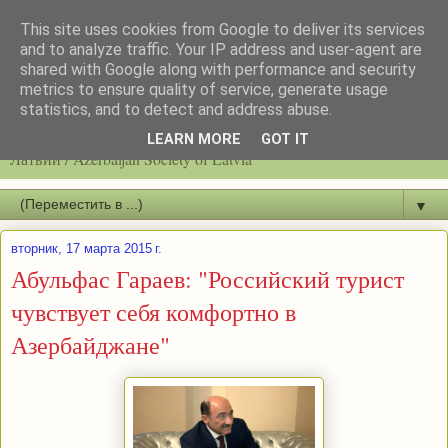
This site uses cookies from Google to deliver its services
and to analyze traffic. Your IP address and user-agent are
shared with Google along with performance and security
metrics to ensure quality of service, generate usage
statistics, and to detect and address abuse.
Latvijas azerbaidžāņu biedrību / Общество азербайджанцев
LEARN MORE
GOT IT
Латвии / Azerbaijan Society of Latvia
▼
вторник, 17 марта 2015 г.
Абульфас Гараев: "Российский турист
чувствует себя комфортно в
Азербайджане"