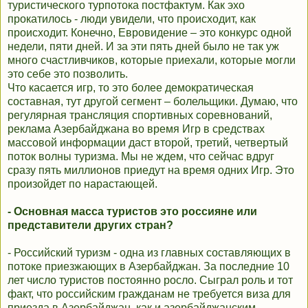
туристического турпотока постфактум. Как эхо
прокатилось - люди увидели, что происходит, как
происходит. Конечно, Евровидение – это конкурс одной
недели, пяти дней. И за эти пять дней было не так уж
много счастливчиков, которые приехали, которые могли
это себе это позволить.
Что касается игр, то это более демократическая
составная, тут другой сегмент – болельщики. Думаю, что
регулярная трансляция спортивных соревнований,
реклама Азербайджана во время Игр в средствах
массовой информации даст второй, третий, четвертый
поток волны туризма. Мы не ждем, что сейчас вдруг
сразу пять миллионов приедут на время одних Игр. Это
произойдет по нарастающей.
- Основная масса туристов это россияне или
представители других стран?
- Российский туризм - одна из главных составляющих в
потоке приезжающих в Азербайджан. За последние 10
лет число туристов постоянно росло. Сыграл роль и тот
факт, что российским гражданам не требуется виза для
приезда в Азербайджан, как и азербайджанским