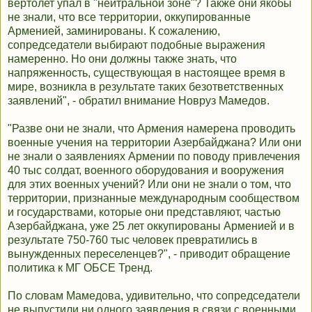
вертолет упал в "нейтральной зоне"? Также они якобы
не знали, что все территории, оккупированные
Арменией, заминированы. К сожалению,
сопредседатели выбирают подобные выражения
намеренно. Но они должны также знать, что
напряженность, существующая в настоящее время в
мире, возникла в результате таких безответственных
заявлений", - обратил внимание Новруз Мамедов.
"Разве они не знали, что Армения намерена проводить
военные учения на территории Азербайджана? Или они
не знали о заявлениях Армении по поводу привлечения
40 тыс солдат, военного оборудования и вооружения
для этих военных учений? Или они не знали о том, что
территории, признанные международным сообществом
и государствами, которые они представляют, частью
Азербайджана, уже 25 лет оккупированы Арменией и в
результате 750-760 тыс человек превратились в
вынужденных переселенцев?", - приводит обращение
политика к МГ ОБСЕ Тренд.
По словам Мамедова, удивительно, что сопредседатели
не выпустили ни одного заявления в связи с военными