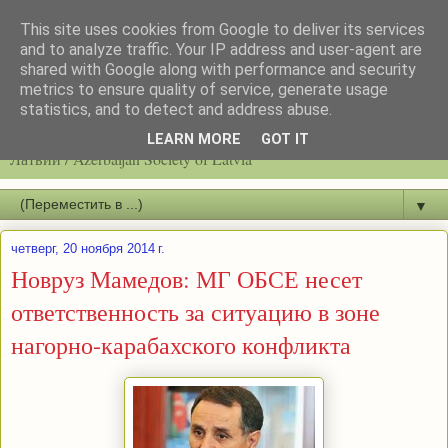
This site uses cookies from Google to deliver its services
and to analyze traffic. Your IP address and user-agent are
shared with Google along with performance and security
metrics to ensure quality of service, generate usage
statistics, and to detect and address abuse.
Latvijas azerbaidžāņu biedrību / Общество азербайджанцев
LEARN MORE
GOT IT
Латвии / Azerbaijan Society of Latvia
▼
четверг, 20 ноября 2014 г.
Новруз Мамедов: МГ ОБСЕ несет
ответственность за ситуацию в зоне
нагорно-карабахского конфликта