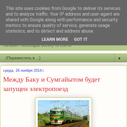
This site uses cookies from Google to deliver its services
and to analyze traffic. Your IP address and user-agent are
shared with Google along with performance and security
metrics to ensure quality of service, generate usage
statistics, and to detect and address abuse.
Latvijas azerbaidžāņu biedrību / Общество азербайджанцев
LEARN MORE
GOT IT
Латвии / Azerbaijan Society of Latvia
▼
среда, 26 ноября 2014 г.
Между Баку и Сумгайытом будет
запущен электропоезд