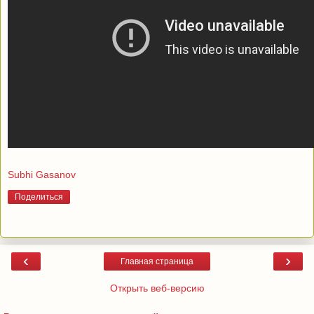
Subhi Gasanov
Поделиться
‹
›
Главная страница
Открыть веб-версию