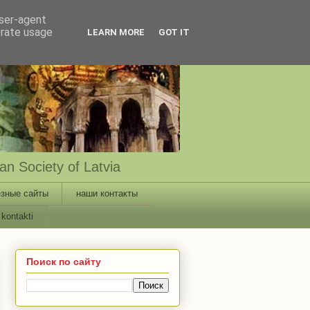
user-agent
erate usage
LEARN MORE
GOT IT
n Society of Latvia
зные сайты
наши контакты
kontakti
Поиск по сайту