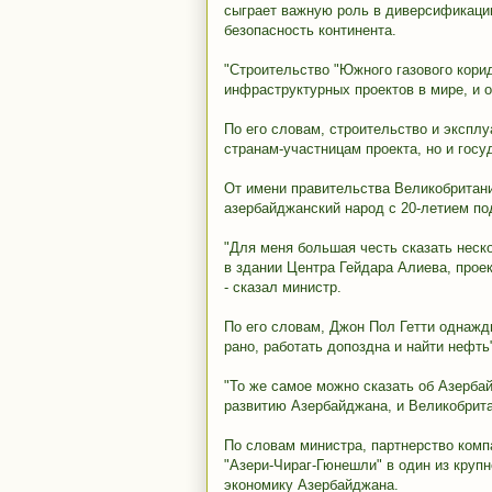
сыграет важную роль в диверсификации
безопасность континента.
"Строительство "Южного газового кори
инфраструктурных проектов в мире, и он
По его словам, строительство и эксплу
странам-участницам проекта, но и гос
От имени правительства Великобритан
азербайджанский народ с 20-летием под
"Для меня большая честь сказать неско
в здании Центра Гейдара Алиева, прое
- сказал министр.
По его словам, Джон Пол Гетти однажды
рано, работать допоздна и найти нефть
"То же самое можно сказать об Азерба
развитию Азербайджана, и Великобритан
По словам министра, партнерство ком
"Азери-Чираг-Гюнешли" в один из круп
экономику Азербайджана.