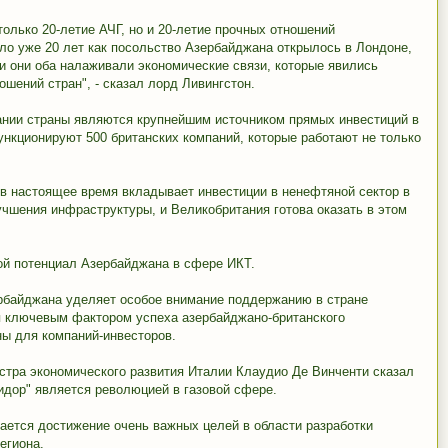
олько 20-летие АЧГ, но и 20-летие прочных отношений
о уже 20 лет как посольство Азербайджана открылось в Лондоне,
 и они оба налаживали экономические связи, которые явились
шений стран", - сказал лорд Ливингстон.
ании страны являются крупнейшим источником прямых инвестиций в
ункционируют 500 британских компаний, которые работают не только
в настоящее время вкладывает инвестиции в ненефтяной сектор в
чшения инфраструктуры, и Великобритания готова оказать в этом
ой потенциал Азербайджана в сфере ИКТ.
ербайджана уделяет особое внимание поддержанию в стране
я ключевым фактором успеха азербайджано-британского
ны для компаний-инвесторов.
стра экономического развития Италии Клаудио Де Винченти сказал
идор" является революцией в газовой сфере.
ается достижение очень важных целей в области разработки
егиона.