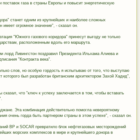
 поставок газа в страны Европы и повысит энергетическую
дора" станет одним из крупнейших и наиболее сложных
 имеет огромное значение", - сказал он.
атация "Южного газового коридора" принесут выгоду не только
ударствам, расположенным вдоль его маршрута.
ии лорд Ливингстон поздравил Президента Ильхама Алиева и
писания "Контракта века".
лько слов, но особую гордость я испытываю от того, что выступаю
кт которого был разработан британским архитектором Захой Хадид",
 сказал, что "ключ к успеху заключается в том, чтобы вставать
".
йджане. Эта комбинация действительно помогла невероятному
ия очень горда быть партнером страны в этом успехе", - сказал он.
паний BP и SOCAR превратило блок нефтегазовых месторождений
нейших морских комплексов в мире и крупнейшего донора в