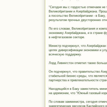
"Сегодня мы с гордостью отмечаем не т
Великобритании и Азербайджана. Прошл
а посольство Великобритании - в Баку,
результатом прочных двусторонних отно
По его словам, Великобритания и комп
экономику Азербайджана, и в стране ф
в нефтегазовом секторе.
Министр подчеркнул, что Азербайджан 
целях диверсификации экономики и улу
всяческую поддержку.
Лорд Ливингстон отметил также больш
Он подчеркнул, что правительство Аз
стабильной бизнес-среды, что являетс
партнерства и привлекательности стра
Находящийся в Баку заместитель мини
на церемонии, что "Южный газовый кор
По словам замминистра, сегодня отмеч
энергетических ресурсов Каспийского р