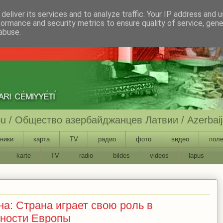
deliver its services and to analyze traffic. Your IP address and 
formance and security metrics to ensure quality of service, gen
abuse.
ību / Общество азербайджанцев Латвии / Azerbaija
ники
карта
TV
радио
фото
видео
поле
karte
TV
radio
bildes
videos
lapus
а: Страна играет свою роль в
сности Европы