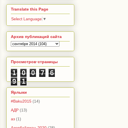
Translate this Page
Select Language
▼
Архив публикаций сайта
Просмотров·страницы
1
0
0
7
6
9
1
Ярлыки
#Baku2015
(14)
АДР
(13)
аз
(1)
Азербайджан-2020
(28)