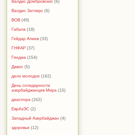
Валдис Домбровскис
(6)
Валдис Затлерс
(6)
ВОВ
(49)
Габала
(18)
Гейдар Алиев
(33)
ГНФАР
(37)
Гянджа
(154)
Давос
(5)
дело молодое
(162)
День солидарности
азербайджанцев Мира
(15)
диаспора
(162)
ЕврАзЭС
(2)
Западный Азербайджан
(4)
здоровье
(12)