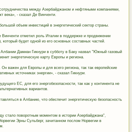
о сотрудничества между Азербайджаном и нефтяными компаниями,
т века», - сказал Де Винченти.
 большой объем инвестиций в энергетический сектор страны.
е Винченти отметил роль Италии в поддержке и продвижении
, который будет одной из его основных составных частей.
 Албании Дамиан Гикнури в субботу в Баку назвал "Южный газовый
менит энергетическую карту Европы и региона.
 Он важен для Европы и для всего региона, так так европейские
тивных источниках энергии», - сказал Гикнури.
будущего ЕС, для его энергобезопасности, так как у континента не
альтернативных вариантов.
тавляться в Албанию, что обеспечит энергетическую безопасность
году стало поворотным моментом в истории Азербайджана",
Норвегии Эрны Сульберг, зачитанном послом Норвегии в
м.