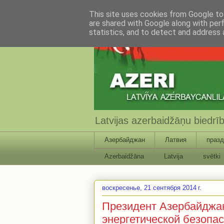
This site uses cookies from Google to 
are shared with Google along with per
statistics, and to detect and address 
Latvijas azerbaidžāņu biedr
Азербайджан
Латвия
празд
Azerbaidžāna
Latvija
svētki
воскресенье, 21 сентября 2014 г.
Президент Азербайджан
энергетической безопа