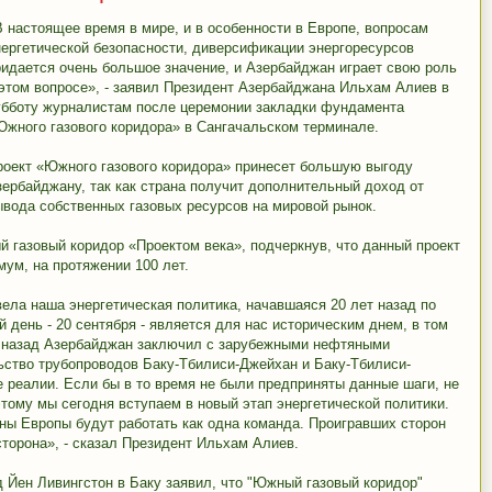
В настоящее время в мире, и в особенности в Европе, вопросам
нергетической безопасности, диверсификации энергоресурсов
ридается очень большое значение, и Азербайджан играет свою роль
 этом вопросе», - заявил Президент Азербайджана Ильхам Алиев в
убботу журналистам после церемонии закладки фундамента
Южного газового коридора» в Сангачальском терминале.
роект «Южного газового коридора» принесет большую выгоду
зербайджану, так как страна получит дополнительный доход от
ывода собственных газовых ресурсов на мировой рынок.
газовый коридор «Проектом века», подчеркнув, что данный проект
мум, на протяжении 100 лет.
вела наша энергетическая политика, начавшаяся 20 лет назад по
день - 20 сентября - является для нас историческим днем, в том
ет назад Азербайджан заключил с зарубежными нефтяными
ьство трубопроводов Баку-Тбилиси-Джейхан и Баку-Тбилиси-
реалии. Если бы в то время не были предприняты данные шаги, не
тому мы сегодня вступаем в новый этап энергетической политики.
ны Европы будут работать как одна команда. Проигравших сторон
сторона», - сказал Президент Ильхам Алиев.
 Йен Ливингстон в Баку заявил, что "Южный газовый коридор"