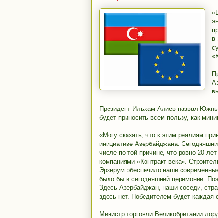
«
э
п
в
с
«
П
А
в
Президент Ильхам Алиев назвал Южный 
будет приносить всем пользу, как мини
«Могу сказать, что к этим реалиям при
инициативе Азербайджана. Сегодняшний 
числе по той причине, что ровно 20 л
компаниями «Контракт века». Строител
Эрзерум обеспечило наши современные 
было бы и сегодняшней церемонии. Поэ
Здесь Азербайджан, наши соседи, стра
здесь нет. Победителем будет каждая 
Министр торговли Великобритании лорд