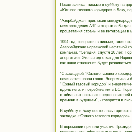
Посол зачитал письмо в субботу на це
«Южного газового коридора» в Баку, пе
"Азербайджан, пригласив международны
месторождения АЧГ и открыв себя для
процветания страны и ее интеграции в 
1994 год, говорится в письме, также с
Азербайджане норвежской нефтяной ком
компаний. "Сегодня, спустя 20 лет, Но
энергетики. Это выгодно как для Норве
как наши отношения будут развиваться 
"С закладкой "Южного газового коридо
начинается новая глава. Энергетика и 
"Южный газовый коридор" и энергетиче
вдоль него, и потребителям в ЕС. Нор
стабильных поставок энергоносителей 
времени в будущем", - говорится в пис
В субботу в Баку состоялась торжеств
закладке «Южного газового коридора».
В церемонии приняли участие Президе
правительств, официальные лица, инос