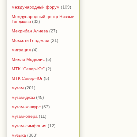
международный форум
(109)
Международный центр Низами
Гянджеви
(33)
Мехрибан Алиева
(27)
Мехсети Гянджеви
(21)
миграция
(4)
Милли Меджлис
(5)
МТК "Север-Юг"
(2)
МТК Север–Юг
(5)
мугам
(201)
мугам-джаз
(45)
мугам-конкурс
(57)
мугам-опера
(11)
мугам-симфония
(12)
музыка
(383)