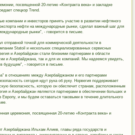
ремонии, посвященной 20-летию «Контракта века» и закладке
редает спецкор Trend.
е компании и инвесторов принять участие в развитии нефтяного
 экспорта нефти на международные рынки, сделал важный шаг для
международные рынки", - говорится в письме.
тал отправной точкой для коммерческой деятельности в
пании Statoil и нескольких специализированных сервисных
рвегия и Азербайджан стали близкими партнерами в области
гии и Азербайджана, так и для их компаний. Мы надеемся увидеть,
в будущем", - говорится в письме.
ра" в отношениях между Азербайджаном и его партнерами
безопасность сегодня идут рука об руку. Норвегия поддерживает
скую безопасность, которую он обеспечит странам, расположенным
вегия и Азербайджан являются партнерами в обеспечении больших и
в Европу, и мы будем оставаться таковыми в течение длительного
ьме.
енная церемония, посвященная 20-летию «Контракта века» и
нт Азербайджана Ильхам Алиев, главы ряда государств и
транные дипломаты, аккредитованные в стране, зарубежные гости.