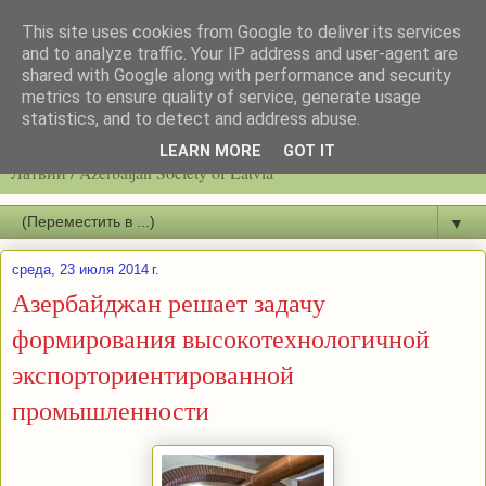
This site uses cookies from Google to deliver its services
and to analyze traffic. Your IP address and user-agent are
shared with Google along with performance and security
metrics to ensure quality of service, generate usage
statistics, and to detect and address abuse.
Latvijas azerbaidžāņu biedrību / Общество азербайджанцев
LEARN MORE
GOT IT
Латвии / Azerbaijan Society of Latvia
▼
среда, 23 июля 2014 г.
Азербайджан решает задачу
формирования высокотехнологичной
экспорториентированной
промышленности