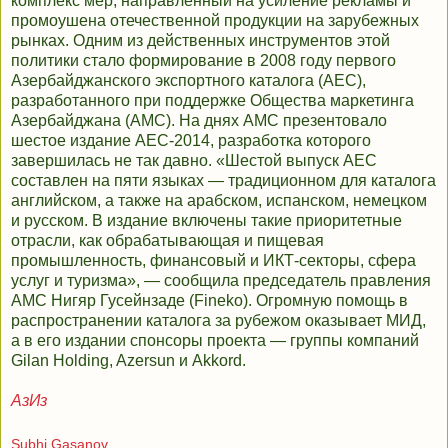
комплекс мер, направленный на усиление рекламы и
промоушена отечественной продукции на зарубежных
рынках. Одним из действенных инструментов этой
политики стало формирование в 2008 году первого
Азербайджанского экспортного каталога (AEC),
разработанного при поддержке Общества маркетинга
Азербайджана (AMC). На днях AMC презентовало
шестое издание AEC-2014, разработка которого
завершилась не так давно. «Шестой выпуск AEC
составлен на пяти языках — традиционном для каталога
английском, а также на арабском, испанском, немецком
и русском. В издание включены такие приоритетные
отрасли, как обрабатывающая и пищевая
промышленность, финансовый и ИКТ-секторы, сфера
услуг и туризма», — сообщила председатель правления
AMC Нигяр Гусейнзаде (Fineko). Огромную помощь в
распространении каталога за рубежом оказывает МИД,
а в его издании спонсоры проекта — группы компаний
Gilan Holding, Azersun и Akkord.
АзИз
Subhi Gasanov