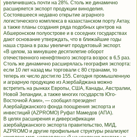
увеличившись почти на 28%. Столь же динамично
расширяется экспорт продукции виноделия.
Состоявшееся недавно открытие аграрного
логистического комплекса в казахстанском порту Актау,
а также планы создания ряда подобных центров на
Абшеронском полуострове и в соседних государствах
дают основание утверждать, что в ближайшие годы
наша страна в разы увеличит продуктовый экспорт.
«В целом, за минувшее десятилетие оборот
отечественного ненефтяного экспорта возрос в 6,5 раз.
Столь же динамично расширялась география экспорта:
если 10 лет назад мы торговали с 80 странами, то
теперь их число достигло 155. Сегодня промышленную
и аграрную продукцию из Азербайджана можно
встретить на рынках Европы, США, Канады, Австралии,
Новой Зеландии, а также многих государств Юго-
Восточной Азии», — сообщил президент
Азербайджанского фонда поощрения экспорта и
инвестиций (AZPROMO) Руфат Мамедов (АПА).
В целях расширения и диверсификации
азербайджанского экспорта правительство, МИД,
AZPROMO и другие профильные структуры реализуют