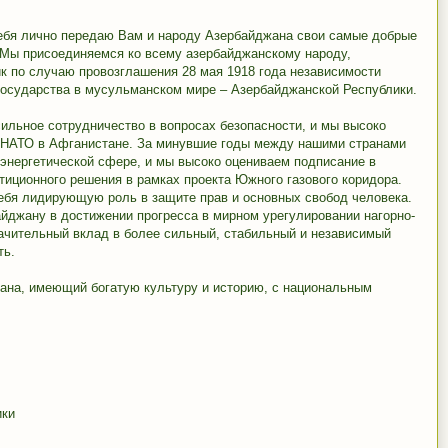
себя лично передаю Вам и народу Азербайджана свои самые добрые
 Мы присоединяемся ко всему азербайджанскому народу,
 по случаю провозглашения 28 мая 1918 года независимости
 государства в мусульманском мире – Азербайджанской Республики.
льное сотрудничество в вопросах безопасности, и мы высоко
 НАТО в Афганистане. За минувшие годы между нашими странами
 энергетической сфере, и мы высоко оцениваем подписание в
тиционного решения в рамках проекта Южного газового коридора.
ебя лидирующую роль в защите прав и основных свобод человека.
йджану в достижении прогресса в мирном урегулировании нагорно-
начительный вклад в более сильный, стабильный и независимый
ть.
на, имеющий богатую культуру и историю, с национальным
ики