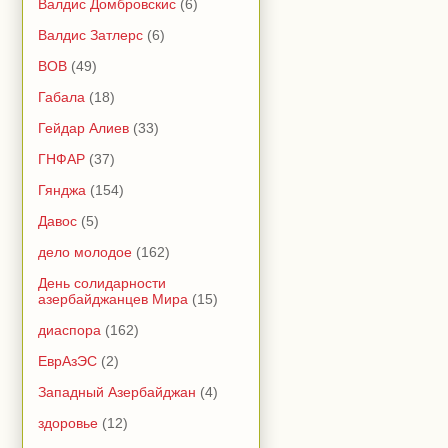
Валдис Домбровскис
(6)
Валдис Затлерс
(6)
ВОВ
(49)
Габала
(18)
Гейдар Алиев
(33)
ГНФАР
(37)
Гянджа
(154)
Давос
(5)
дело молодое
(162)
День солидарности
азербайджанцев Мира
(15)
диаспора
(162)
ЕврАзЭС
(2)
Западный Азербайджан
(4)
здоровье
(12)