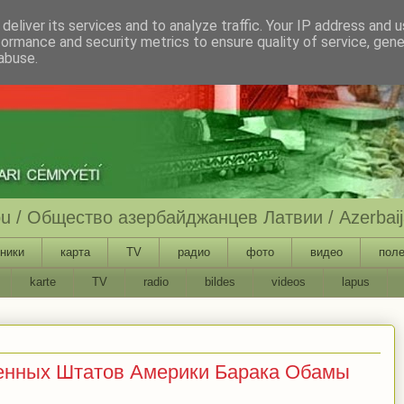
deliver its services and to analyze traffic. Your IP address and 
formance and security metrics to ensure quality of service, gen
abuse.
ību / Общество азербайджанцев Латвии / Azerbaija
ники
карта
TV
радио
фото
видео
поле
karte
TV
radio
bildes
videos
lapus
енных Штатов Америки Барака Обамы