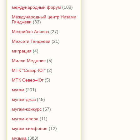
международный форум
(109)
Международный центр Низами
Гянджеви
(33)
Мехрибан Алиева
(27)
Мехсети Гянджеви
(21)
миграция
(4)
Милли Меджлис
(5)
МТК "Север-Юг"
(2)
МТК Север–Юг
(5)
мугам
(201)
мугам-джаз
(45)
мугам-конкурс
(57)
мугам-опера
(11)
мугам-симфония
(12)
музыка
(383)