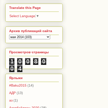
Translate this Page
Select Language
▼
Архив публикаций сайта
Просмотров·страницы
1
0
0
8
0
0
4
Ярлыки
#Baku2015
(14)
АДР
(13)
аз
(1)
Азербайджан-2020
(28)