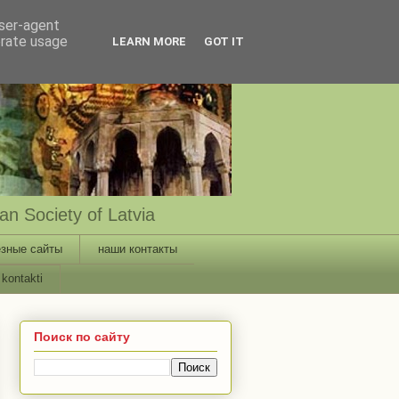
user-agent
erate usage
LEARN MORE
GOT IT
n Society of Latvia
зные сайты
наши контакты
kontakti
Поиск по сайту