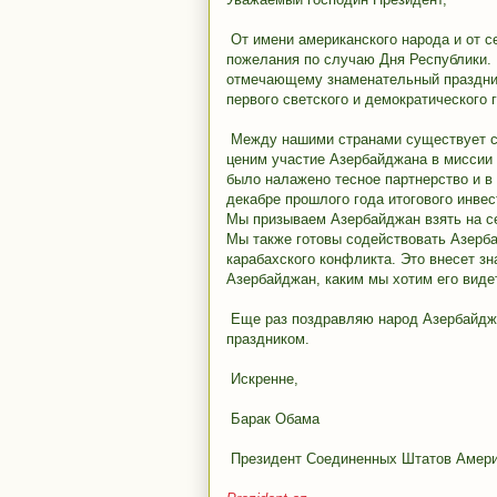
От имени американского народа и от 
пожелания по случаю Дня Республики.
отмечающему знаменательный праздник
первого светского и демократического
Между нашими странами существует си
ценим участие Азербайджана в миссии
было налажено тесное партнерство и в
декабре прошлого года итогового инвес
Мы призываем Азербайджан взять на с
Мы также готовы содействовать Азерба
карабахского конфликта. Это внесет з
Азербайджан, каким мы хотим его виде
Еще раз поздравляю народ Азербайджа
праздником.
Искренне,
Барак Обама
Президент Соединенных Штатов Амер