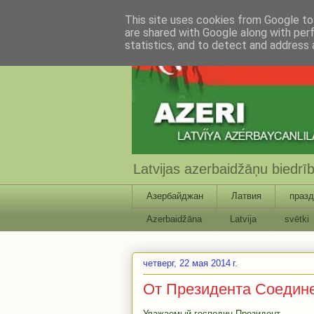
This site uses cookies from Google to 
are shared with Google along with per
statistics, and to detect and address 
Latvijas azerbaidžāņu biedr
Азербайджан
Латвия
празд
Azerbaidžāna
Latvija
svētki
четверг, 22 мая 2014 г.
От Президента Соедин
Уважаемый господин Президент,