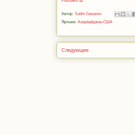
Prezident.az
Автор:
Subhi Gasanov
Ярлыки:
Азербайджан-США
Следующее