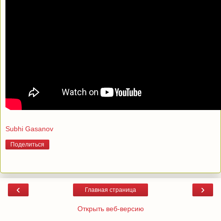
Subhi Gasanov
Поделиться
‹
›
Главная страница
Открыть веб-версию