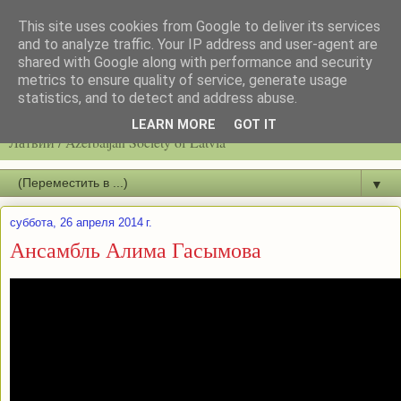
This site uses cookies from Google to deliver its services
and to analyze traffic. Your IP address and user-agent are
shared with Google along with performance and security
metrics to ensure quality of service, generate usage
statistics, and to detect and address abuse.
Latvijas azerbaidžāņu biedrību / Общество азербайджанцев
LEARN MORE
GOT IT
Латвии / Azerbaijan Society of Latvia
▼
суббота, 26 апреля 2014 г.
Ансамбль Алима Гасымова