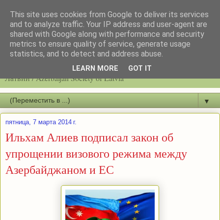
This site uses cookies from Google to deliver its services
and to analyze traffic. Your IP address and user-agent are
shared with Google along with performance and security
metrics to ensure quality of service, generate usage
statistics, and to detect and address abuse.
Latvijas azerbaidžāņu biedrību / Общество азербайджанцев
LEARN MORE
GOT IT
Латвии / Azerbaijan Society of Latvia
▼
пятница, 7 марта 2014 г.
Ильхам Алиев подписал закон об
упрощении визового режима между
Азербайджаном и ЕС