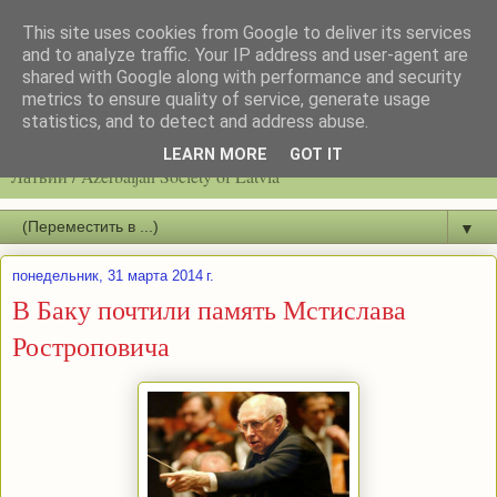
This site uses cookies from Google to deliver its services
and to analyze traffic. Your IP address and user-agent are
shared with Google along with performance and security
metrics to ensure quality of service, generate usage
statistics, and to detect and address abuse.
Latvijas azerbaidžāņu biedrību / Общество азербайджанцев
LEARN MORE
GOT IT
Латвии / Azerbaijan Society of Latvia
▼
понедельник, 31 марта 2014 г.
В Баку почтили память Мстислава
Ростроповича