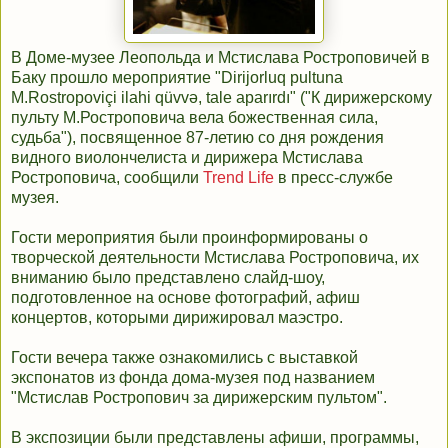
В Доме-музее Леопольда и Мстислава Ростроповичей в
Баку прошло мероприятие "Dirijorluq pultuna
M.Rostropoviçi ilahi qüvvə, tale aparırdı" ("К дирижерскому
пульту М.Ростроповича вела божественная сила,
судьба"), посвященное 87-летию со дня рождения
видного виолончелиста и дирижера Мстислава
Ростроповича, сообщили
Trend Life
в пресс-службе
музея.
Гости мероприятия были проинформированы о
творческой деятельности Мстислава Ростроповича, их
вниманию было представлено слайд-шоу,
подготовленное на основе фотографий, афиш
концертов, которыми дирижировал маэстро.
Гости вечера также ознакомились с выставкой
экспонатов из фонда дома-музея под названием
"Мстислав Ростропович за дирижерским пультом".
В экспозиции были представлены афиши, программы,