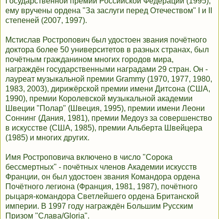
Государственной премии Российской Федерации (1995),
ему вручены ордена "За заслуги перед Отечеством" I и II
степеней (2007, 1997).
Мстислав Ростропович был удостоен звания почётного
доктора более 50 университетов в разных странах, был
почётным гражданином многих городов мира,
награждён государственными наградами 29 стран. Он -
лауреат музыкальной премии Grammy (1970, 1977, 1980,
1983, 2003), дирижёрской премии имени Дитсона (США,
1990), премии Королевской музыкальной академии
Швеции "Полар" (Швеция, 1995), премии имени Леони
Соннинг (Дания, 1981), премии Медоуз за совершенство
в искусстве (США, 1985), премии Альберта Швейцера
(1985) и многих других.
Имя Ростроповича включено в число "Сорока
бессмертных" - почётных членов Академии искусств
Франции, он был удостоен звания Командора ордена
Почётного легиона (Франция, 1981, 1987), почётного
рыцаря-командора Светлейшего ордена Британской
империи. В 1997 году награждён Большим Русским
Призом "Слава/Gloria".