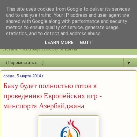
This site uses cookies from Google to deliver its services
and to analyze traffic. Your IP address and user-agent are
shared with Google along with performance and security
metrics to ensure quality of service, generate usage
statistics, and to detect and address abuse.
Latvijas azerbaidžāņu biedrību / Общество азербайджанцев
LEARN MORE
GOT IT
Латвии / Azerbaijan Society of Latvia
▼
среда, 5 марта 2014 г.
Баку будет полностью готов к
проведению Европейских игр -
минспорта Азербайджана