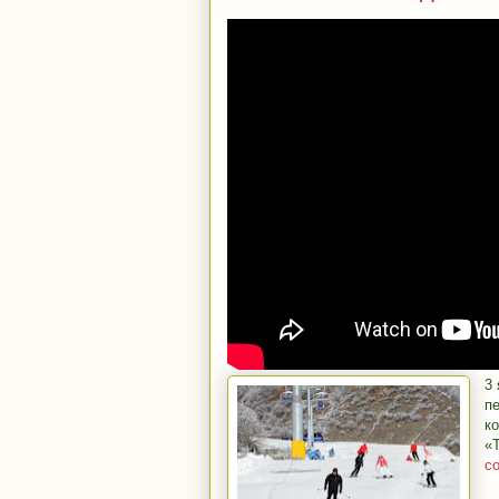
3
п
к
«
с