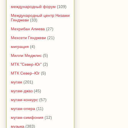
международный форум
(109)
Международный центр Низами
Гянджеви
(33)
Мехрибан Алиева
(27)
Мехсети Гянджеви
(21)
миграция
(4)
Милли Меджлис
(5)
МТК "Север-Юг"
(2)
МТК Север–Юг
(5)
мугам
(201)
мугам-джаз
(45)
мугам-конкурс
(57)
мугам-опера
(11)
мугам-симфония
(12)
музыка
(383)