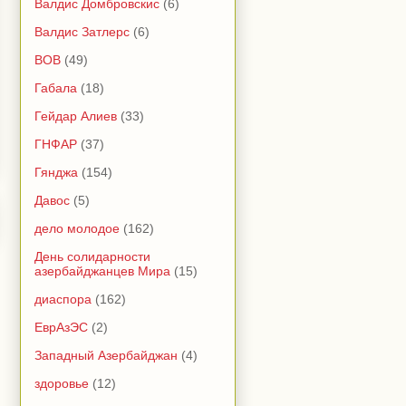
Валдис Домбровскис
(6)
Валдис Затлерс
(6)
ВОВ
(49)
Габала
(18)
Гейдар Алиев
(33)
ГНФАР
(37)
Гянджа
(154)
Давос
(5)
дело молодое
(162)
День солидарности
азербайджанцев Мира
(15)
диаспора
(162)
ЕврАзЭС
(2)
Западный Азербайджан
(4)
здоровье
(12)