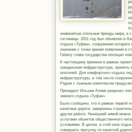
р
р
И
ш
п
А
знаменитые отельные бренды мира, в 
гостиницы. 2011 год был объявлен в А
отдыха «Туфан», сооружение которого 
значение с точки зрения появления в с
Габалу глава государства посещал ком
К настоящему времени в рамках проек
грандиозная инфраструктура, приняты
оползней. Для комфортного отдыха лю
инфраструктуры, в том числе сооружени
Рядом с лыжным комплексом предусмотр
Президент Ильхам Алиев разрезал лент
зимнего отдыха «Туфан».
Было сообщено, что в рамках первой 
канатные дороги, завершены строитель
другая работа. Нынешней зимой можно 
услугами объектов общественного пита
условиями. В целом, в этой зоне отды
совершить прогулку по канатной дороге