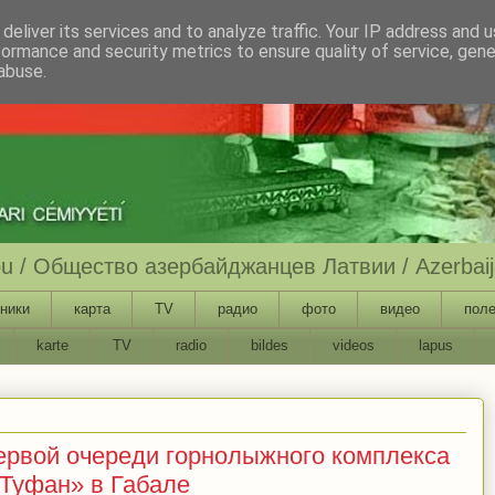
deliver its services and to analyze traffic. Your IP address and 
formance and security metrics to ensure quality of service, gen
abuse.
ību / Общество азербайджанцев Латвии / Azerbaija
ники
карта
TV
радио
фото
видео
поле
karte
TV
radio
bildes
videos
lapus
ервой очереди горнолыжного комплекса
«Туфан» в Габале