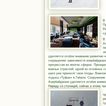
В
П
Р
с
В
А
п
э
уделяется особое внимание развитию н
сокращению зависимости азербайджанс
прогрессом во многих сферах. Президе
важных отраслей, одной из основных с
шаги уже приносят свои плоды. Важное
отдыха «Туфан» в Габале. Сооружение э
Азербайджане уделяется особое вниман
Наряду со столицей, сейчас к этому пр
п
р
т