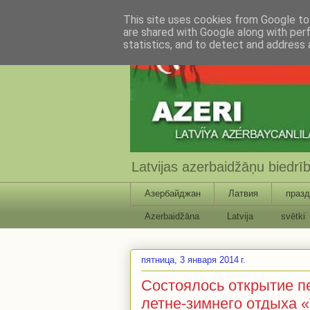
This site uses cookies from Google to 
are shared with Google along with per
statistics, and to detect and address 
Latvijas azerbaidžāņu biedr
Азербайджан
Латвия
празд
Azerbaidžāna
Latvija
svētki
пятница, 3 января 2014 г.
Состоялось открытие п
летне-зимнего отдыха 