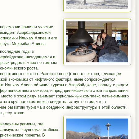
 церемонии приняли участие
резидент Азербайджанской
еспублики Ильхам Алиев и его
упруга Мехрибан Алиева.
 последние годы в
зербайджане, находящемся в
ервых рядах в мире по темпам
кономического роста,
енефтяного сектора. Развитие ненефтяного сектора, служащее
кой экономики от нефтяного фактора, ныне сопровождается
нт Ильхам Алиев объявил туризм в Азербайджане, наряду с рядом
фер ненефтяного сектора, и предпринимаемые в этом направлении
 место в этом ряду занимает горнолыжный комплекс летне-зимнего
того крупного комплекса свидетельствует о том, что в
ие развитию туризма и созданию инфраструктуры в этой области.
оцессу также
ривлечены регионы, где
еализуются крупномасштабные
уристические проекты. В