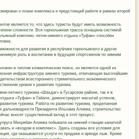
мирован о плане комплекса и предстоящей работе в рамках второй
нтов является то, что здесь туристы будут иметь возможность
тепени сложности. Вся горнолыжная трасса оснащена системой
нолыжный комплекс летне-зимнего отдыха «Туфан» способен
ловек.
озможности для развития в республике горнолыжного и других
аменимую роль в воспитании в будущем спортсменов по зимним
оложен в теплом климатическом поясе, он является одной из
диозная инфраструктура зимнего туризма, отвечающая высочайшим
идетельством всестороннего стремительного экономического
рственном уровне к развитию туризма.
мне-летнего туризма «Шахдаг» в Гусарском районе, так и в
 отдыха «Туфан» в Габале, демонстрирует масштаб успехов,
развития туризма. Работа по развитию туризма, проделанная
ря дальновидности Президента Ильхама Алиева, строительство
ейчас вносят существенный вклад в этот процесс.
упруга Мехрибан Алиева побывали на нижней станции канатной
азвать и «входом в комплекс». Здесь созданы все условия для
екция, где оказываются услуги по продаже и аренде лыж. Кроме