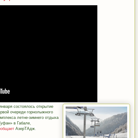
 января состоялось открытие
ервой очереди горнолыжного
омплекса летне-зимнего отдыха
Туфан» в Габале,
ообщает
АзерТАдж
.