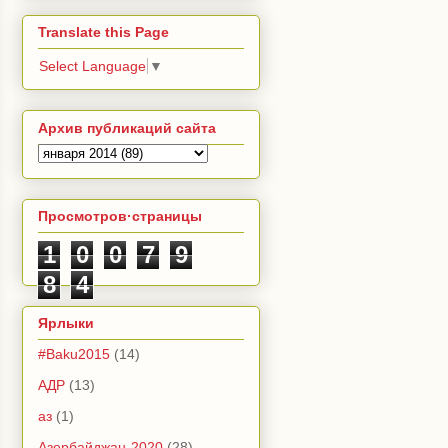
Translate this Page
Select Language
▼
Архив публикаций сайта
Просмотров·страницы
1
0
0
7
9
8
4
Ярлыки
#Baku2015
(14)
АДР
(13)
аз
(1)
Азербайджан-2020
(28)