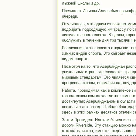
лыжной школы и др.
Президент Ильхам Алиев был проинфор
очереди.
Отмечалось, что одним из важных моме
подбирать подходящую им трассу по с
«искусственного снега». В целом, гор
обслужить в течение дня три тысячи че
Реализация этого проекта открывает в
зимних видов спорта. Это сыграет нез
видам спорта.
Несмотря на то, что Азербайджан расп
уникальных стран, где создается гран
мировым стандартам. Это является св
прогресса страны, внимания на госуда
Работа, проводимая как в комплексе зи
горнолыжном комплексе летне-зимнего
достигнутых Азербайджаном в области 
несколько лет назад в Габале благода
здесь в этих рамках десятков отелей с
Затем Президент Ильхам Алиев и его с
дороги Riverside. Эту станцию можно н
отдыха туристов, имеется отдельная с