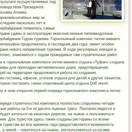
езультате осуществляемых под
уководством Президента
льхама Алиева
ирокомасштабных мер за
оследние несколько лет в
зербайджане появились самые
стране сданы в эксплуатацию многочисленные пятизвездочные
зербайджане Годом туризма. Горнолыжный комплекс летне-зимнего
интенсивно продолжалось в последние два года, имеет особое
тране нового направления туризма. В ходе регулярных поездок в
плекс, знакомился с ходом проводимых там строительных работ.
та в горнолыжном комплексе летне-зимнего отдыха «Туфан» создана
 меры для прокладки автомобильных дорог, предотвращения
дей на территории продолжается работа по созданию
е гостиниц, офисов, уголков отдыха для детей и других объектов.
ено построить также спортивный центр отдыха Qolf resort.
у в знак открытия первой очереди горнолыжного комплекса летне-
очереди строительства комплекса полностью сооружены четыре
ные работы на 5-и из десяти лыжных трасс. Поэтапно ведется и
будет кататься на канатных дорогах, на лыжах и пользоваться
ния. Для туристов здесь также созданы рестораны со всеми
ха туристам во все времена года предоставляется возможность
, а зимой – покататься на лыжах, воспользоваться услугами