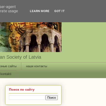
user-agent
erate usage
LEARN MORE
GOT IT
n Society of Latvia
зные сайты
наши контакты
kontakti
Поиск по сайту