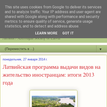
This site uses cookies from Google to deliver its services
and to analyze traffic. Your IP address and user-agent are
shared with Google along with performance and security
metrics to ensure quality of service, generate usage
statistics, and to detect and address abuse.
Latvijas azerbaidžāņu biedrību / Общество азербайджанцев
LEARN MORE
GOT IT
Латвии / Azerbaijan Society of Latvia
▼
понедельник, 27 января 2014 г.
Латвийская программа выдачи видов на
жительство иностранцам: итоги 2013
года