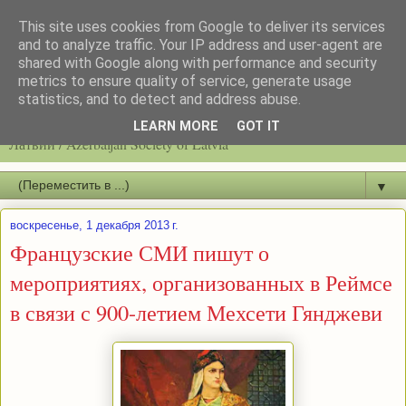
This site uses cookies from Google to deliver its services
and to analyze traffic. Your IP address and user-agent are
shared with Google along with performance and security
metrics to ensure quality of service, generate usage
statistics, and to detect and address abuse.
Latvijas azerbaidžāņu biedrību / Общество азербайджанцев
LEARN MORE
GOT IT
Латвии / Azerbaijan Society of Latvia
▼
воскресенье, 1 декабря 2013 г.
Французские СМИ пишут о
мероприятиях, организованных в Реймсе
в связи с 900-летием Мехсети Гянджеви