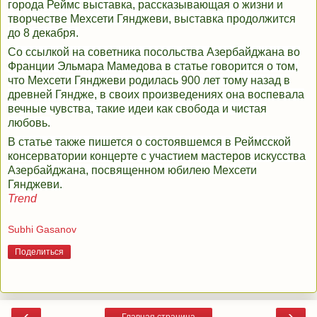
города Реймс выставка, рассказывающая о жизни и
творчестве Мехсети Гянджеви, выставка продолжится
до 8 декабря.
Со ссылкой на советника посольства Азербайджана во
Франции Эльмара Мамедова в статье говорится о том,
что Мехсети Гянджеви родилась 900 лет тому назад в
древней Гяндже, в своих произведениях она воспевала
вечные чувства, такие идеи как свобода и чистая
любовь.
В статье также пишется о состоявшемся в Реймсской
консерватории концерте с участием мастеров искусства
Азербайджана, посвященном юбилею Мехсети
Гянджеви.
Trend
Subhi Gasanov
Поделиться
‹
›
Главная страница