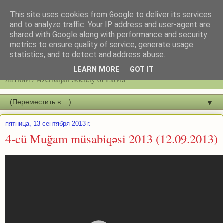
This site uses cookies from Google to deliver its services
and to analyze traffic. Your IP address and user-agent are
shared with Google along with performance and security
metrics to ensure quality of service, generate usage
statistics, and to detect and address abuse.
Latvijas azerbaidžāņu biedrību / Общество азербайджанцев
LEARN MORE
GOT IT
Латвии / Azerbaijan Society of Latvia
▼
пятница, 13 сентября 2013 г.
4-cü Muğam müsabiqəsi 2013 (12.09.2013)