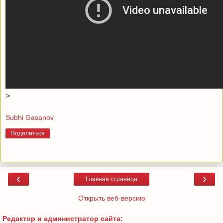
>
Subhi Gasanov
Поделиться
‹
›
Главная страница
Открыть веб-версию
Редактор и администратор сайта: