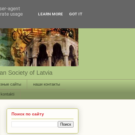
user-agent
erate usage
LEARN MORE
GOT IT
n Society of Latvia
зные сайты
наши контакты
kontakti
Поиск по сайту