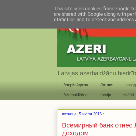
This site uses cookies from Google to 
are shared with Google along with per
statistics, and to detect and address 
Latvijas azerbaidžāņu biedr
Азербайджан
Латвия
празд
Azerbaidžāna
Latvija
svētki
пятница, 5 июля 2013 г.
Всемирный банк отнес 
доходом