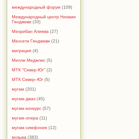
международный форум
(109)
Международный центр Низами
Гянджеви
(33)
Мехрибан Алиева
(27)
Мехсети Гянджеви
(21)
миграция
(4)
Милли Меджлис
(5)
МТК "Север-Юг"
(2)
МТК Север–Юг
(5)
мугам
(201)
мугам-джаз
(45)
мугам-конкурс
(57)
мугам-опера
(11)
мугам-симфония
(12)
музыка
(383)