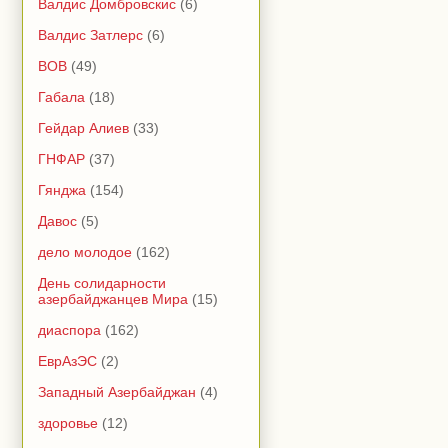
Валдис Домбровскис
(6)
Валдис Затлерс
(6)
ВОВ
(49)
Габала
(18)
Гейдар Алиев
(33)
ГНФАР
(37)
Гянджа
(154)
Давос
(5)
дело молодое
(162)
День солидарности
азербайджанцев Мира
(15)
диаспора
(162)
ЕврАзЭС
(2)
Западный Азербайджан
(4)
здоровье
(12)