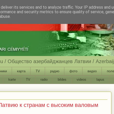
deliver its services and to analyze traffic. Your IP address and 
formance and security metrics to ensure quality of service, gen
abuse.
ību / Общество азербайджанцев Латвии / Azerbaija
ники
карта
TV
радио
фото
видео
поле
karte
TV
radio
bildes
videos
lapus
Латвию к странам с высоким валовым