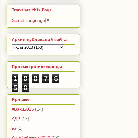
Translate this Page
Select Language
▼
Архив публикаций сайта
Просмотров·страницы
1
0
0
7
6
5
0
Ярлыки
#Baku2015
(14)
АДР
(13)
аз
(1)
Азербайджан-2020
(28)