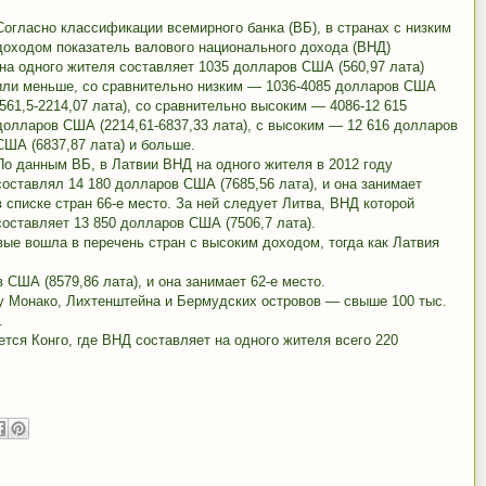
Согласно классификации всемирного банка (ВБ), в странах с низким
доходом показатель валового национального дохода (ВНД)
на одного жителя составляет 1035 долларов США (560,97 лата)
или меньше, со сравнительно низким — 1036-4085 долларов США
(561,5-2214,07 лата), со сравнительно высоким — 4086-12 615
долларов США (2214,61-6837,33 лата), с высоким — 12 616 долларов
США (6837,87 лата) и больше.
По данным ВБ, в Латвии ВНД на одного жителя в 2012 году
составлял 14 180 долларов США (7685,56 лата), и она занимает
в списке стран 66-е место. За ней следует Литва, ВНД которой
составляет 13 850 долларов США (7506,7 лата).
рвые вошла в перечень стран с высоким доходом, тогда как Латвия
США (8579,86 лата), и она занимает 62-е место.
у Монако, Лихтенштейна и Бермудских островов — свыше 100 тыс.
.
тся Конго, где ВНД составляет на одного жителя всего 220