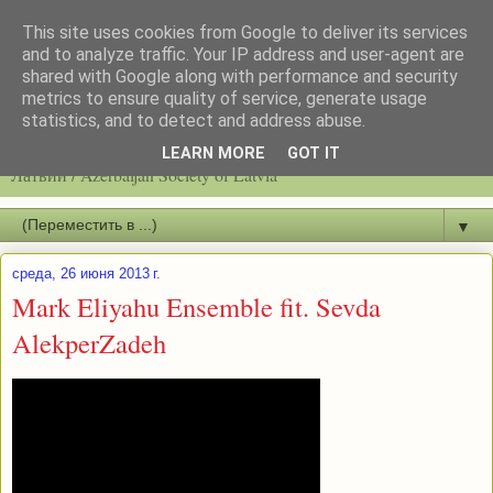
This site uses cookies from Google to deliver its services
and to analyze traffic. Your IP address and user-agent are
shared with Google along with performance and security
metrics to ensure quality of service, generate usage
statistics, and to detect and address abuse.
Latvijas azerbaidžāņu biedrību / Общество азербайджанцев
LEARN MORE
GOT IT
Латвии / Azerbaijan Society of Latvia
▼
среда, 26 июня 2013 г.
Mark Eliyahu Ensemble fit. Sevda
AlekperZadeh