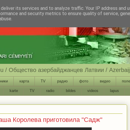
deliver its services and to analyze traffic. Your IP address and 
formance and security metrics to ensure quality of service, gen
abuse.
ību / Общество азербайджанцев Латвии / Azerbaija
ники
карта
TV
радио
фото
видео
поле
karte
TV
radio
bildes
videos
lapus
аша Королева приготовила "Садж"