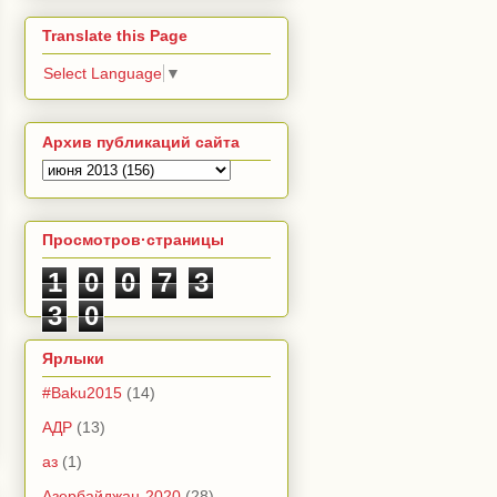
Translate this Page
Select Language
▼
Архив публикаций сайта
Просмотров·страницы
1
0
0
7
3
3
0
Ярлыки
#Baku2015
(14)
АДР
(13)
аз
(1)
Азербайджан-2020
(28)