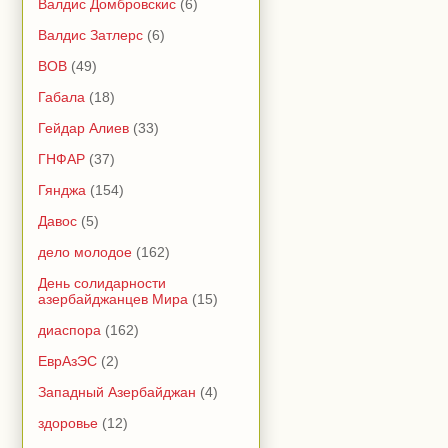
Валдис Домбровскис
(6)
Валдис Затлерс
(6)
ВОВ
(49)
Габала
(18)
Гейдар Алиев
(33)
ГНФАР
(37)
Гянджа
(154)
Давос
(5)
дело молодое
(162)
День солидарности
азербайджанцев Мира
(15)
диаспора
(162)
ЕврАзЭС
(2)
Западный Азербайджан
(4)
здоровье
(12)