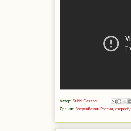
Автор:
Subhi Gasanov
Ярлыки:
Азербайджан-Россия
,
азербай