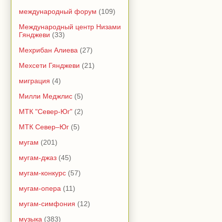
международный форум
(109)
Международный центр Низами
Гянджеви
(33)
Мехрибан Алиева
(27)
Мехсети Гянджеви
(21)
миграция
(4)
Милли Меджлис
(5)
МТК "Север-Юг"
(2)
МТК Север–Юг
(5)
мугам
(201)
мугам-джаз
(45)
мугам-конкурс
(57)
мугам-опера
(11)
мугам-симфония
(12)
музыка
(383)