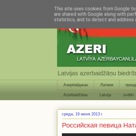
This site uses cookies from Google to 
are shared with Google along with per
statistics, and to detect and address 
Latvijas azerbaidžāņu biedr
Азербайджан
Латвия
празд
Azerbaidžāna
Latvija
svētki
среда, 19 июня 2013 г.
Российская певица Нат