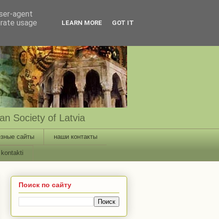
user-agent
erate usage
LEARN MORE
GOT IT
n Society of Latvia
зные сайты
наши контакты
kontakti
Поиск по сайту