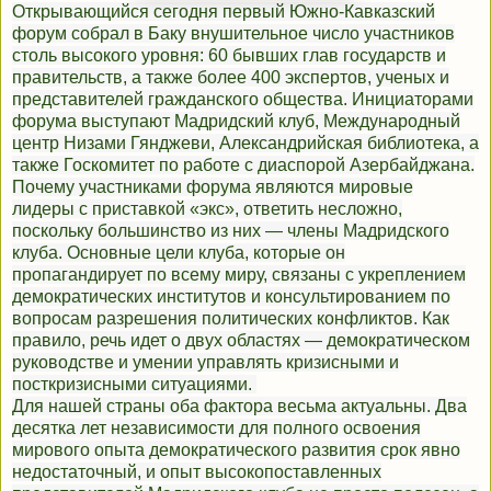
Открывающийся сегодня первый Южно-Кавказский
форум собрал в Баку внушительное число участников
столь высокого уровня: 60 бывших глав государств и
правительств, а также более 400 экспертов, ученых и
представителей гражданского общества. Инициаторами
форума выступают Мадридский клуб, Международный
центр Низами Гянджеви, Александрийская библиотека, а
также Госкомитет по работе с диаспорой Азербайджана.
Почему участниками форума являются мировые
лидеры с приставкой «экс», ответить несложно,
поскольку большинство из них — члены Мадридского
клуба. Основные цели клуба, которые он
пропагандирует по всему миру, связаны с укреплением
демократических институтов и консультированием по
вопросам разрешения политических конфликтов. Как
правило, речь идет о двух областях — демократическом
руководстве и умении управлять кризисными и
посткризисными ситуациями.
Для нашей страны оба фактора весьма актуальны. Два
десятка лет независимости для полного освоения
мирового опыта демократического развития срок явно
недостаточный, и опыт высокопоставленных