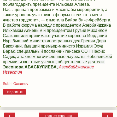
поблагодарить президента Ильxaма Aлиeва.
Насыщенная программа и масштабы мероприятия, а
также уровень участников форума вселяют в меня
чувство гордости», — отметила Вайра Вике-Фрейберга.
В работе форума наряду с президентом Азербайджана
Ильxaмом Aлиeвым и президентом Грузии Михаилом
Саакашвили принимают участие королева Иордании
Нур, бывший министр иностранных дел Греции Дора
Бакоянни, бывший премьер-министр Израиля Эхуд
Барак, специальный посланник генсека ООН Нафис
Садик, а также многочисленные лауреаты Нобелевской
премии, известные ученые, общественные деятели.
Элеонора АБАСКУЛИЕВА,
Азербайджанские
Известия
Subhi Gasanov
Поделиться
‹
›
Главная страница