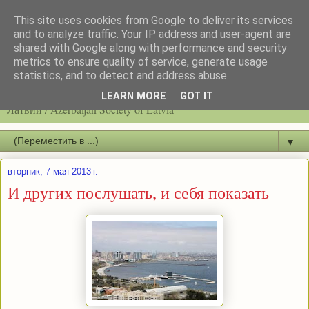
This site uses cookies from Google to deliver its services
and to analyze traffic. Your IP address and user-agent are
shared with Google along with performance and security
metrics to ensure quality of service, generate usage
statistics, and to detect and address abuse.
Latvijas azerbaidžāņu biedrību / Общество азербайджанцев
LEARN MORE
GOT IT
Латвии / Azerbaijan Society of Latvia
▼
вторник, 7 мая 2013 г.
И других послушать, и себя показать