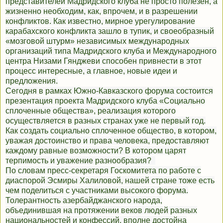
представителей Мадридского клуба не просто полезен, а
жизненно необходим, как, впрочем, и в разрешении
конфликтов. Как известно, мирное урегулирование
карабахского конфликта зашло в тупик, и своеобразный
«мозговой штурм» независимых международных
организаций типа Мадридского клуба и Международного
центра Низами Гянджеви способен привнести в этот
процесс интересные, а главное, новые идеи и
предложения.
Сегодня в рамках Южно-Кавказского форума состоится
презентация проекта Мадридского клуба «Социально
сплоченные общества», реализация которого
осуществляется в разных странах уже не первый год.
Как создать социально сплоченное общество, в котором,
уважая достоинство и права человека, предоставляют
каждому равные возможности? В котором царят
терпимость и уважение разнообразия?
По словам пресс-секретаря Госкомитета по работе с
диаспорой Эсмиры Халиловой, нашей стране тоже есть
чем поделиться с участниками высокого форума.
Толерантность азербайджанского народа,
объединившая на протяжении веков людей разных
национальностей и конфессий, вполне достойна