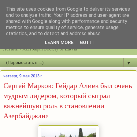
This site uses cookies from Google to deliver its services
and to analyze traffic. Your IP address and user-agent are
shared with Google along with performance and security
metrics to ensure quality of service, generate usage
statistics, and to detect and address abuse.
Latvijas azerbaidžāņu biedrību / Общество азербайджанцев
LEARN MORE
GOT IT
Латвии / Azerbaijan Society of Latvia
▼
четверг, 9 мая 2013 г.
Сергей Марков: Гейдар Алиев был очень
мудрым лидером, который сыграл
важнейшую роль в становлении
Азербайджана