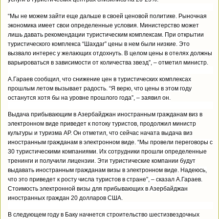
“Мы не можем зайти еще дальше в своей ценовой политике. Рыночная
экономика имеет свои определенные условия. Министерство может
лишь давать рекомендации туристическим комплексам. При открытии
туристического комплекса “Шахдаг” цены в нем были низкие. Это
вызвало интерес у желающих отдохнуть. В целом цены в отелях должны
варьироваться в зависимости от количества звезд”, – отметил министр.
А.Гараев сообщил, что снижение цен в туристических комплексах
прошлым летом вызывает радость. “Я верю, что цены в этом году
останутся хотя бы на уровне прошлого года”, – заявил он.
Выдача прибывающим в Азербайджан иностранным гражданам виз в
электронном виде приведет к потоку туристов, продолжил министр
культуры и туризма АР. Он отметил, что сейчас начата выдача виз
иностранным гражданам в электронном виде. “Мы провели переговоры с
30 туристическими компаниями. Их сотрудники прошли определенные
тренинги и получили лицензии. Эти туристические компании будут
выдавать иностранным гражданам визы в электронном виде. Надеюсь,
что это приведет к росту числа туристов в стране”, – сказал А.Гараев.
Стоимость электронной визы для прибывающих в Азербайджан
иностранных граждан 20 долларов США.
В следующем году в Баку начнется строительство шестизвездочных