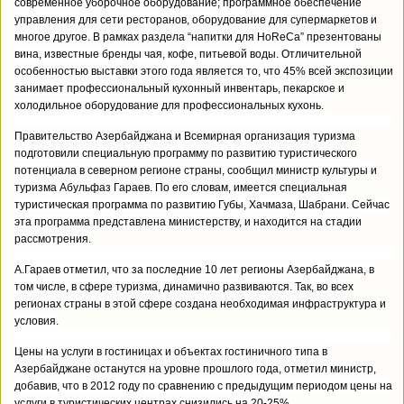
современное уборочное оборудование; программное обеспечение
управления для сети ресторанов, оборудование для супермаркетов и
многое другое. В рамках раздела “напитки для HoReCa” презентованы
вина, известные бренды чая, кофе, питьевой воды. Отличительной
особенностью выставки этого года является то, что 45% всей экспозиции
занимает профессиональный кухонный инвентарь, пекарское и
холодильное оборудование для профессиональных кухонь.
Правительство Азербайджана и Всемирная организация туризма
подготовили специальную программу по развитию туристического
потенциала в северном регионе страны, сообщил министр культуры и
туризма Абульфаз Гараев. По его словам, имеется специальная
туристическая программа по развитию Губы, Хачмаза, Шабрани. Сейчас
эта программа представлена министерству, и находится на стадии
рассмотрения.
А.Гараев отметил, что за последние 10 лет регионы Азербайджана, в
том числе, в сфере туризма, динамично развиваются. Так, во всех
регионах страны в этой сфере создана необходимая инфраструктура и
условия.
Цены на услуги в гостиницах и объектах гостиничного типа в
Азербайджане останутся на уровне прошлого года, отметил министр,
добавив, что в 2012 году по сравнению с предыдущим периодом цены на
услуги в туристических центрах снизились на 20-25%.