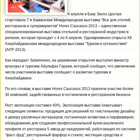
4 апреля в Баку Экспо Центре
стартовала 7-я Кавказская Международная выставка “Все для отелей,
ресторанов и супермаркетов” Horex Caucasus 2013 – единственная
специализированная выставка отельной и ресторанной индустрии в
регионе, которая проходит с 4 по 6 апреля. Одновременно открыта XII
Азербайджанская международная выставка “Туризм и путешествия”
(AITF-2013).
Как передает Salamnews, на церемонии открытия выступил министр
культуры и туризма Абульфаз Гараев, который сообщил, что увеличение
числа участников выставки сообщает о развитии туризма в
Азербайджане.
По его словам, в выставке Horex Caucasus 2013 приняли участие более
30 компаний, задействованных в гостиничном и ресторанном бизнесе.
Рост экспозиции составил 40%. Экспозиция выставки охватывает
следующие сегменты: продукция для решений по текстильному дизайну
и декору различных интерьеров; гостиничная косметика и парфюмерия;
оборудование для создания профессиональной кухни различного
профиля от ресторана 5 звезд до предприятий, работающих по системе
“фаст-фуд”; ресторанный фарфор и стекло; чистящие средства и