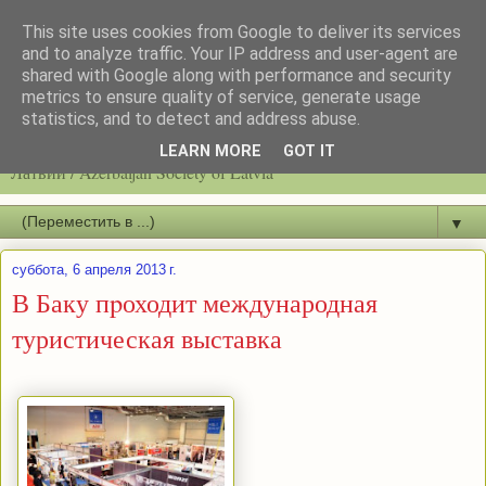
This site uses cookies from Google to deliver its services
and to analyze traffic. Your IP address and user-agent are
shared with Google along with performance and security
metrics to ensure quality of service, generate usage
statistics, and to detect and address abuse.
Latvijas azerbaidžāņu biedrību / Общество азербайджанцев
LEARN MORE
GOT IT
Латвии / Azerbaijan Society of Latvia
▼
суббота, 6 апреля 2013 г.
В Баку пpоходит международная
туристическая выставка