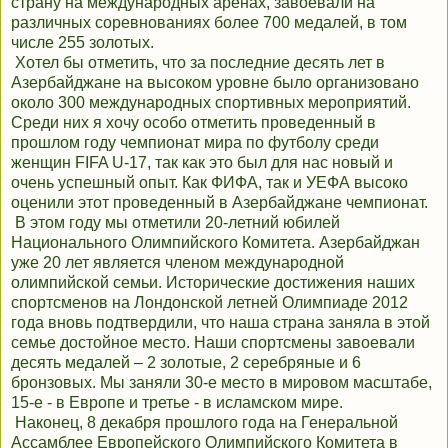
страну на международных аренах, завоевали на
различных соревнованиях более 700 медалей, в том
числе 255 золотых.
Хотел бы отметить, что за последние десять лет в
Азербайджане на высоком уровне было организовано
около 300 международных спортивных мероприятий.
Среди них я хочу особо отметить проведенный в
прошлом году чемпионат мира по футболу среди
женщин FIFA U-17, так как это был для нас новый и
очень успешный опыт. Как ФИФА, так и УЕФА высоко
оценили этот проведенный в Азербайджане чемпионат.
В этом году мы отметили 20-летний юбилей
Национального Олимпийского Комитета. Азербайджан
уже 20 лет является членом международной
олимпийской семьи. Исторические достижения наших
спортсменов на Лондонской летней Олимпиаде 2012
года вновь подтвердили, что наша страна заняла в этой
семье достойное место. Наши спортсмены завоевали
десять медалей – 2 золотые, 2 серебряные и 6
бронзовых. Мы заняли 30-е место в мировом масштабе,
15-е - в Европе и третье - в исламском мире.
Наконец, 8 декабря прошлого года на Генеральной
Ассамблее Европейского Олимпийского Комитета в