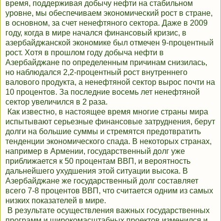
время, поддерживая добычу нефти на стабильном
уровне, мы обеспечиваем экономический рост в стране,
в основном, за счет ненефтяного сектора. Даже в 2009
году, когда в мире начался финансовый кризис, в
азербайджанской экономике был отмечен 9-процентный
рост. Хотя в прошлом году добыча нефти в
Азербайджане по определенным причинам снизилась,
но наблюдался 2,2-процентный рост внутреннего
валового продукта, а ненефтяной сектор вырос почти на
10 процентов. За последние восемь лет ненефтяной
сектор увеличился в 2 раза.
Как известно, в настоящее время многие страны мира
испытывают серьезные финансовые затруднения, берут
долги на большие суммы и стремятся предотвратить
тенденции экономического спада. В некоторых странах,
например в Армении, государственный долг уже
приближается к 50 процентам ВВП, и вероятность
дальнейшего ухудшения этой ситуации высока. В
Азербайджане же государственный долг составляет
всего 7-8 процентов ВВП, что считается одним из самых
низких показателей в мире.
В результате осуществления важных государственных
программ и широкомасштабных проектов изменился и