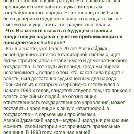
благосостояние наших граждан. Все наши шаги, вся
проводимая нами работа служат интересам
азербайджанского народа. Естественно, если бы не
было доверия и поддержки нашего народа, то мы не
смогли бы осуществить эти грандиозные планы.
-
Что Вы можете сказать о будущем страны и
предстоящих задачах с учетом приближающихся
президентских выборов?
-Как вы знаете, уже более 20 лет Азербайджан,
освободившись от оков тоталитарной системы, идет
путем строительства независимого и демократического
государства. В тот хрупкий период, когда мы обрели
независимость, вопрос о том, кто, какая сила придет к
власти, был достаточно судьбоносным для народа.
Горький опыт, с которым Азербайджан столкнулся в
начале 1990-х годов, свидетельствует о том, что приход к
власти случайных людей, не осознающих
ответственность государственного управления, может
поставить народ лицом к лицу с катастрофой, а
государство – с серьезными проблемами.
Азербайджанский народ – мудрый народ и в решающие
моменты своей истории мог принимать правильные
решения. В 1993 году, когда над нашей