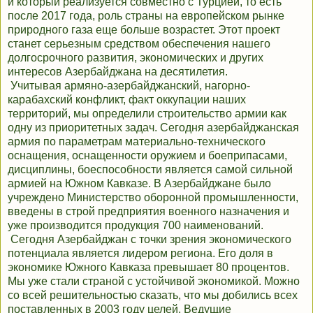
и который реализуется совместно с Турцией, то есть
после 2017 года, роль страны на европейском рынке
природного газа еще больше возрастет. Этот проект
станет серьезным средством обеспечения нашего
долгосрочного развития, экономических и других
интересов Азербайджана на десятилетия.
Учитывая армяно-азербайджанский, нагорно-
карабахский конфликт, факт оккупации наших
территорий, мы определили строительство армии как
одну из приоритетных задач. Сегодня азербайджанская
армия по параметрам материально-технического
оснащения, оснащенности оружием и боеприпасами,
дисциплины, боеспособности является самой сильной
армией на Южном Кавказе. В Азербайджане было
учреждено Министерство оборонной промышленности,
введены в строй предприятия военного назначения и
уже производится продукция 700 наименований.
Сегодня Азербайджан с точки зрения экономического
потенциала является лидером региона. Его доля в
экономике Южного Кавказа превышает 80 процентов.
Мы уже стали страной с устойчивой экономикой. Можно
со всей решительностью сказать, что мы добились всех
поставленных в 2003 году целей. Ведущие