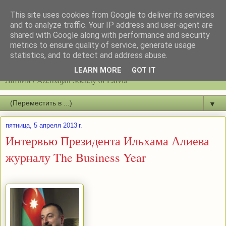
This site uses cookies from Google to deliver its services
and to analyze traffic. Your IP address and user-agent are
shared with Google along with performance and security
metrics to ensure quality of service, generate usage
statistics, and to detect and address abuse.
Latvijas azerbaidžāņu biedrību / Общество азербайджанцев
LEARN MORE
GOT IT
Латвии / Azerbaijan Society of Latvia
▼
пятница, 5 апреля 2013 г.
Интервью Президента Ильхама Алиева
журналу The Business Year