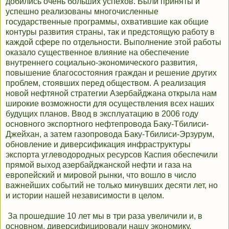
добились очень больших успехов. Были приняты и
успешно реализованы многочисленные
государственные программы, охватившие как общие
контуры развития страны, так и предстоящую работу в
каждой сфере по отдельности. Выполнение этой работы
оказало существенное влияние на обеспечение
внутреннего социально-экономического развития,
повышение благосостояния граждан и решение других
проблем, стоявших перед обществом. А реализация
новой нефтяной стратегии Азербайджана открыла нам
широкие возможности для осуществления всех наших
будущих планов. Ввод в эксплуатацию в 2006 году
основного экспортного нефтепровода Баку-Тбилиси-
Джейхан, а затем газопровода Баку-Тбилиси-Эрзурум,
обновление и диверсификация инфраструктуры
экспорта углеводородных ресурсов Каспия обеспечили
прямой выход азербайджанской нефти и газа на
европейский и мировой рынки, что вошло в число
важнейших событий не только минувших десяти лет, но
и истории нашей независимости в целом.
За прошедшие 10 лет мы в три раза увеличили и, в
основном, диверсифицировали нашу экономику,