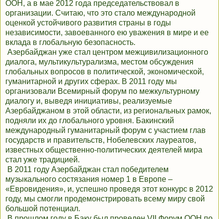
ООН, а в мае 2012 года председательствовал в
организации. Считаю, что это стало международной
оценкой устойчивого развития страны в годы
независимости, завоеванного ею уважения в мире и ее
вклада в глобальную безопасность.
Азербайджан уже стал центром межцивилизационного
диалога, мультикультурализма, местом обсуждения
глобальных вопросов в политической, экономической,
гуманитарной и других сферах. В 2011 году мы
организовали Всемирный форум по межкультурному
диалогу и, выведя инициативы, реализуемые
Азербайджаном в этой области, из региональных рамок,
подняли их до глобального уровня. Бакинский
международный гуманитарный форум с участием глав
государств и правительств, Нобелевских лауреатов,
известных общественно-политических деятелей мира
стал уже традицией.
В 2011 году Азербайджан стал победителем
музыкального состязания номер 1 в Европе –
«Евровидения», и, успешно проведя этот конкурс в 2012
году, мы смогли продемонстрировать всему миру свой
большой потенциал.
В прошлом году в Баку был проведен VII Форум ООН по