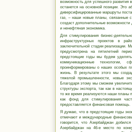
возможность для успешного развития в
останется на основной позиции. Это а
диверсифицированные маршруты постав
газ, – наши новые планы, связанные 
создаст дополнительные возможности д
и ненефтяная экономика.
Для стимулирования бизнес-деятельн
инфраструктурных проектов в рай
заключительной стадии реализации. М
предусмотрена на пятилетний пери
предстоящие годы мы будем уделять 
коммуникационные технологии, с
проинформированы о наших особых пл
жизнь. В результате этого мы созд
тяжелой промышленности, новые экс
Благодаря этому мы сможем увеличить
структуры экспорта, так как в настоящ
то же время реализуются наши планы 
как фонд для стимулирования час
предоставляется финансовая помощь.
Я думаю, что в предстоящие годы эко
отмечают и международные финансовые
говорится, что Азербайджан добился
Азербайджан на 46-е место по конку