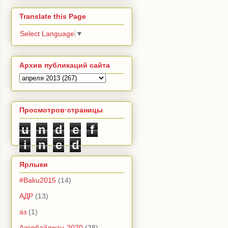
Translate this Page
Select Language
▼
Архив публикаций сайта
Просмотров·страницы
u
n
d
e
f
i
n
e
d
Ярлыки
#Baku2015
(14)
АДР
(13)
аз
(1)
Азербайджан-2020
(28)