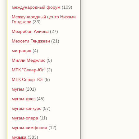
международный форум
(109)
Международный центр Низами
Гянджеви
(33)
Мехрибан Алиева
(27)
Мехсети Гянджеви
(21)
миграция
(4)
Милли Меджлис
(5)
МТК "Север-Юг"
(2)
МТК Север–Юг
(5)
мугам
(201)
мугам-джаз
(45)
мугам-конкурс
(57)
мугам-опера
(11)
мугам-симфония
(12)
музыка
(383)