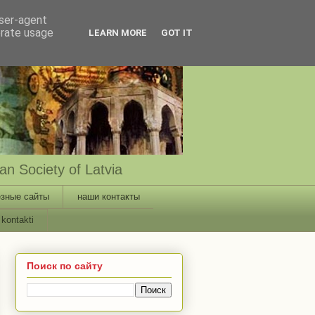
user-agent
erate usage
LEARN MORE
GOT IT
n Society of Latvia
зные сайты
наши контакты
kontakti
Поиск по сайту