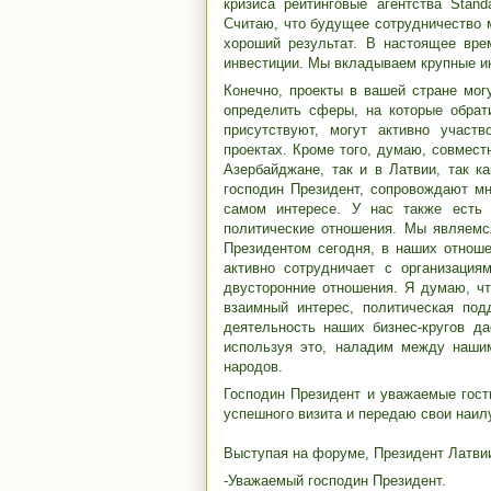
кризиса рейтинговые агентства Stand
Считаю, что будущее сотрудничество
хороший результат. В настоящее вре
инвестиции. Мы вкладываем крупные ин
Конечно, проекты в вашей стране мо
определить сферы, на которые обрат
присутствуют, могут активно участ
проектах. Кроме того, думаю, совмес
Азербайджане, так и в Латвии, так к
господин Президент, сопровождают мн
самом интересе. У нас также есть
политические отношения. Мы являемс
Президентом сегодня, в наших отноше
активно сотрудничает с организация
двусторонние отношения. Я думаю, чт
взаимный интерес, политическая под
деятельность наших бизнес-кругов д
используя это, наладим между нашим
народов.
Господин Президент и уважаемые гост
успешного визита и передаю свои наил
Выступая на форуме, Президент Латв
-Уважаемый господин Президент.