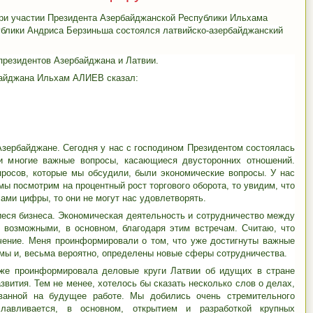
при участии Президента Азербайджанской Республики Ильхама
ублики Андриса Берзиньша состоялся
латвийско-
азербайджанский
президентов Азербайджана и Латвии.
байджана Ильхам АЛИЕВ сказал:
Азербайджане. Сегодня у нас с господином Президентом состоялась
и многие важные вопросы, касающиеся двусторонних отношений.
росов, которые мы обсудили, были экономические вопросы. У нас
мы посмотрим на процентный рост торгового оборота, то увидим, что
сами цифры, то они не могут нас удовлетворять.
иеся бизнеса. Экономическая деятельность и сотрудничество между
 возможными, в основном, благодаря этим встречам. Считаю, что
чение. Меня проинформировали о том, что уже достигнуты важные
мы и, весьма вероятно, определены новые сферы сотрудничества.
уже проинформировала деловые круги Латвии об идущих в стране
звития. Тем не менее, хотелось бы сказать несколько слов о делах,
ванной на будущее работе. Мы добились очень стремительного
славливается, в основном, открытием и разработкой крупных