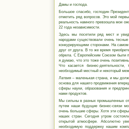
Дамы и господа.
Большое спасибо, господин Президент
отметить ряд вопросов. Это мой перв
реальность намного превзошла мои ожи
22 года независимости.
Здесь мы посетили ряд мест и уви
народами существовали очень тесные 
конкурирующими сторонами. На самом 
друг от друга. В то же время приобрет
обрела. С Европейским Союзом были п
я думаю, что это тоже очень позитивн
Что касается бизнес-деятельности,
необходимый местный и некоторый меж
Латвия – маленькая страна, и мы долж
основа для нашего продвижения впере
сферы науки, образования и предприн
нами продуктов.
Мы сильны в разных промышленных от
путем наши будущие бизнес-связи мо
очень большие сферы. Хотя эти сферы
наших стран. Сегодня утром состоял
открытой атмосфере. Абсолютно уве
необходимую поддержку нашим компа