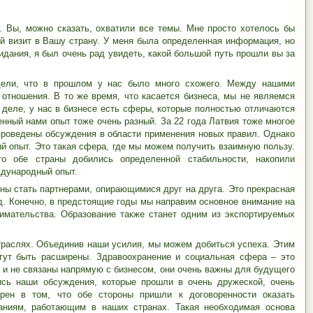
. Вы, можно сказать, охватили все темы. Мне просто хотелось бы
ый визит в Вашу страну. У меня была определенная информация, но
дания, я был очень рад увидеть, какой большой путь прошли вы за
дели, что в прошлом у нас было много схожего. Между нашими
отношения. В то же время, что касается бизнеса, мы не являемся
деле, у нас в бизнесе есть сферы, которые полностью отличаются
енный нами опыт тоже очень разный. За 22 года Латвия тоже многое
роведены обсуждения в области применения новых правил. Однако
ый опыт. Это такая сфера, где мы можем получить взаимную пользу.
 то обе страны добились определенной стабильности, накопили
дународный опыт.
ны стать партнерами, опирающимися друг на друга. Это прекрасная
д. Конечно, в предстоящие годы мы направим основное внимание на
имательства. Образование также станет одним из экспортируемых
раслях. Объединив наши усилия, мы можем добиться успеха. Этим
гут быть расширены. Здравоохранение и социальная сфера – это
 и не связаны напрямую с бизнесом, они очень важны для будущего
ись наши обсуждения, которые прошли в очень дружеской, очень
рен в том, что обе стороны пришли к договоренности оказать
ниям, работающим в наших странах. Такая необходимая основа