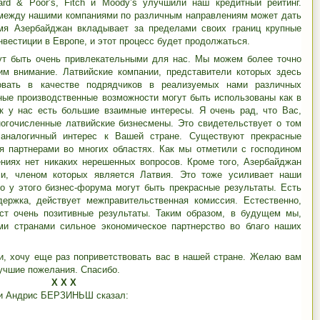
ard & Poor’s, Fitch и Moody’s улучшили наш кредитный рейтинг.
 между нашими компаниями по различным направлениям может дать
мя Азербайджан вкладывает за пределами своих границ крупные
вестиции в Европе, и этот процесс будет продолжаться.
гут быть очень привлекательными для нас. Мы можем более точно
им внимание. Латвийские компании, представители которых здесь
вовать в качестве подрядчиков в реализуемых нами различных
тные производственные возможности могут быть использованы как в
ак у нас есть большие взаимные интересы. Я очень рад, что Вас,
огочисленные латвийские бизнесмены. Это свидетельствует о том
 аналогичный интерес к Вашей стране. Существуют прекрасные
я партнерами во многих областях. Как мы отметили с господином
ниях нет никаких нерешенных вопросов. Кроме того, Азербайджан
ми, членом которых является Латвия. Это тоже усиливает наши
о у этого бизнес-форума могут быть прекрасные результаты. Есть
держка, действует межправительственная комиссия. Естественно,
аст очень позитивные результаты. Таким образом, в будущем мы,
и странами сильное экономическое партнерство во благо наших
и, хочу еще раз поприветствовать вас в нашей стране. Желаю вам
учшие пожелания. Спасибо.
Х Х Х
ии Андрис БЕРЗИНЬШ сказал: