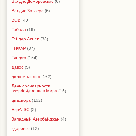
Валдис Домбровскис
(6)
Валдис Затлерс
(6)
ВОВ
(49)
Габала
(18)
Гейдар Алиев
(33)
ГНФАР
(37)
Гянджа
(154)
Давос
(5)
дело молодое
(162)
День солидарности
азербайджанцев Мира
(15)
диаспора
(162)
ЕврАзЭС
(2)
Западный Азербайджан
(4)
здоровье
(12)