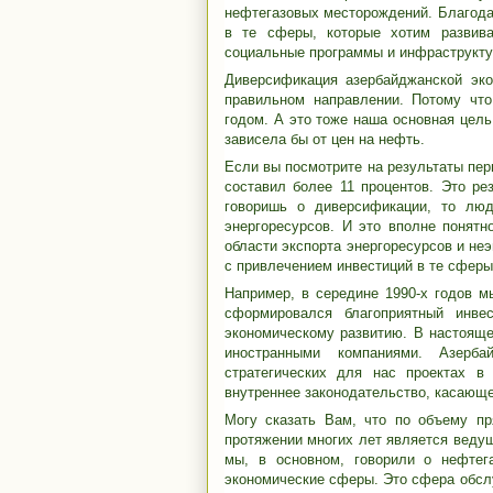
нефтегазовых месторождений. Благода
в те сферы, которые хотим развиват
социальные программы и инфраструкту
Диверсификация азербайджанской эк
правильном направлении. Потому что
годом. А это тоже наша основная цель
зависела бы от цен на нефть.
Если вы посмотрите на результаты перв
составил более 11 процентов. Это ре
говоришь о диверсификации, то лю
энергоресурсов. И это вполне понятн
области экспорта энергоресурсов и не
с привлечением инвестиций в те сферы
Например, в середине 1990-х годов м
сформировался благоприятный инве
экономическому развитию. В настоящ
иностранными компаниями. Азерба
стратегических для нас проектах в
внутреннее законодательство, касающе
Могу сказать Вам, что по объему п
протяжении многих лет является веду
мы, в основном, говорили о нефтег
экономические сферы. Это сфера обслу