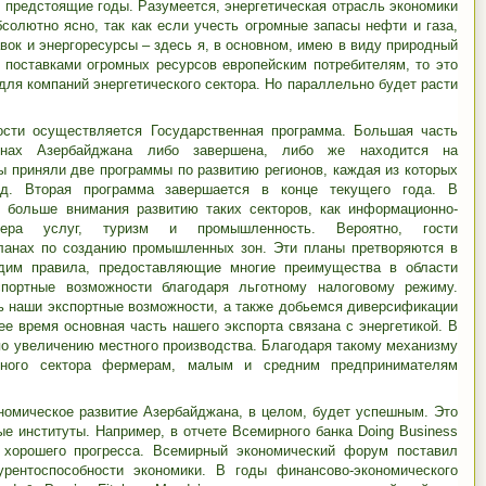
 предстоящие годы. Разумеется, энергетическая отрасль экономики
бсолютно ясно, так как если учесть огромные запасы нефти и газа,
ок и энергоресурсы – здесь я, в основном, имею в виду природный
с поставками огромных ресурсов европейским потребителям, то это
ля компаний энергетического сектора. Но параллельно будет расти
ости осуществляется Государственная программа. Большая часть
онах Азербайджана либо завершена, либо же находится на
ы приняли две программы по развитию регионов, каждая из которых
од. Вторая программа завершается в конце текущего года. В
больше внимания развитию таких секторов, как информационно-
фера услуг, туризм и промышленность. Вероятно, гости
анах по созданию промышленных зон. Эти планы претворяются в
адим правила, предоставляющие многие преимущества в области
портные возможности благодаря льготному налоговому режиму.
 наши экспортные возможности, а также добьемся диверсификации
ее время основная часть нашего экспорта связана с энергетикой. В
по увеличению местного производства. Благодаря такому механизму
тного сектора фермерам, малым и средним предпринимателям
номическое развитие Азербайджана, в целом, будет успешным. Это
 институты. Например, в отчете Всемирного банка Doing Business
 хорошего прогресса. Всемирный экономический форум поставил
рентоспособности экономики. В годы финансово-экономического