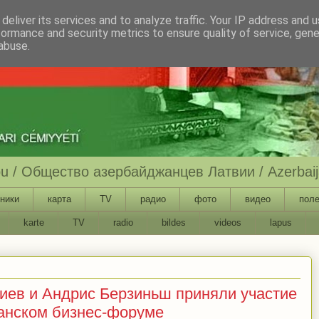
deliver its services and to analyze traffic. Your IP address and 
formance and security metrics to ensure quality of service, gen
abuse.
ību / Общество азербайджанцев Латвии / Azerbaija
ники
карта
TV
радио
фото
видео
поле
karte
TV
radio
bildes
videos
lapus
ев и Андрис Берзиньш приняли участие
анском бизнес-форуме