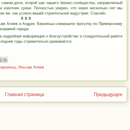
а самом деле, второй шаг нашего бизнес-сообщества, направленный
а короткие сроки. Полностью уверен, что через несколько лет мы
ие же, как успехи вашей строительной индустрии. Спасибо.
Х Х Х
хам Алиев и Андрис Берзиньш совершили прогулку по Приморскому
анорамой города.
а подробная информация о благоустройстве и созидательной работе
следние годы стремительно развивается.
Берзиньш
,
Ильхам Алиев
Главная страница
Предыдущее