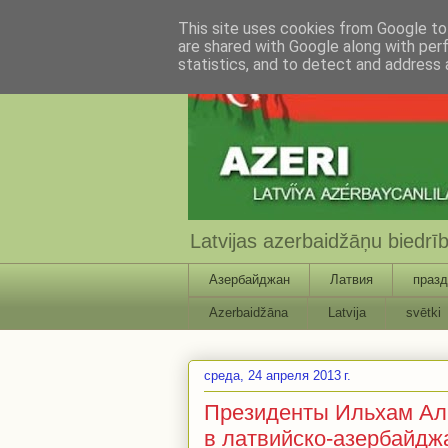
This site uses cookies from Google to 
are shared with Google along with per
statistics, and to detect and address 
Latvijas azerbaidžāņu biedr
Азербайджан
Латвия
празд
Azerbaidžāna
Latvija
svētki
среда, 24 апреля 2013 г.
Президенты Ильхам Али
в латвийско-азербайдж