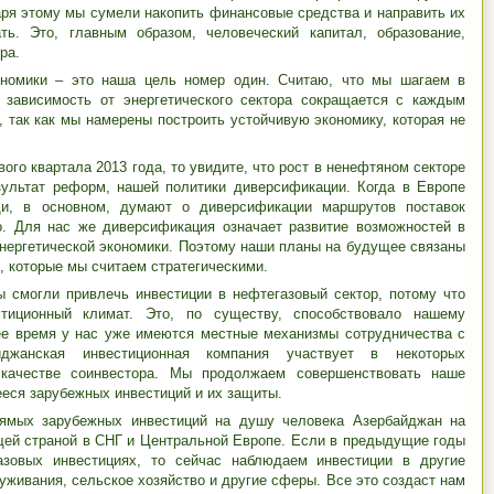
ря этому мы сумели накопить финансовые средства и направить их
ь. Это, главным образом, человеческий капитал, образование,
ра.
ономики – это наша цель номер один. Считаю, что мы шагаем в
 зависимость от энергетического сектора сокращается с каждым
, так как мы намерены построить устойчивую экономику, которая не
ого квартала 2013 года, то увидите, что рост в ненефтяном секторе
зультат реформ, нашей политики диверсификации. Когда в Европе
ди, в основном, думают о диверсификации маршрутов поставок
о. Для нас же диверсификация означает развитие возможностей в
энергетической экономики. Поэтому наши планы на будущее связаны
, которые мы считаем стратегическими.
ы смогли привлечь инвестиции в нефтегазовый сектор, потому что
стиционный климат. Это, по существу, способствовало нашему
ее время у нас уже имеются местные механизмы сотрудничества с
йджанская инвестиционная компания участвует в некоторых
 качестве соинвестора. Мы продолжаем совершенствовать наше
еся зарубежных инвестиций и их защиты.
рямых зарубежных инвестиций на душу человека Азербайджан на
щей страной в СНГ и Центральной Европе. Если в предыдущие годы
азовых инвестициях, то сейчас наблюдаем инвестиции в другие
живания, сельское хозяйство и другие сферы. Все это создаст нам