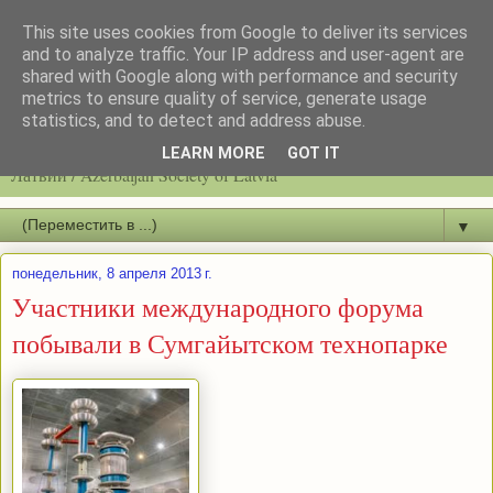
This site uses cookies from Google to deliver its services
and to analyze traffic. Your IP address and user-agent are
shared with Google along with performance and security
metrics to ensure quality of service, generate usage
statistics, and to detect and address abuse.
Latvijas azerbaidžāņu biedrību / Общество азербайджанцев
LEARN MORE
GOT IT
Латвии / Azerbaijan Society of Latvia
▼
понедельник, 8 апреля 2013 г.
Участники международного форума
побывали в Сумгайытском технопарке