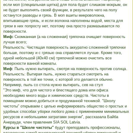
если моп (специальная щетка) для пола будет слишком мокрым, он
не будет выполнять своей функции, в результате чего на полу
останутся разводы и грязь. В моп вшиты микроволокна,
впитывающие грязь, и если волокна наполнены водой, места для
грязи в них попросту нет, поэтому она просто размазывается по
поверхности.
Миф:
Скомканная (а на сложенная) тряпочка очищает поверхность
лучше всего;
Реальность: Чистящая поверхность аккуратно сложенной тряпочки
больше, поэтому и с грязью она справляется лучше. Кроме того,
одной небольшой (40x40 см) тряпочкой можно очистить все
поверхности ванной комнаты.
Миф
: Пыль нужно вытирать, смотря на поверхность против солнца.
Реальность: Вытирая пыль, нужно стараться смотреть на
поверхность в той же точки, с которой это делается обычно.
Например, пыль со стола нужно вытирать, сев на стул
"Это миф, что для чистого и блестящего дома или офиса
необходимо много воды и химических средств. Чистоты в
помещении можно добиться и продуманной техникой. "Школу
чистоты" открываем с целью информировать общество о простых и
удобных способах уборки любого дома с применением минимальных
ресурсов и небольшими затратами энергии", рассказала Байба
Анерауде, член правления SIA SOL Latvia.
Курсы в "Школе чистоты"
будут преподавать профессионалы,
владеющие самой инновационной техникой уборки помещений и