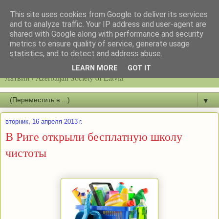
This site uses cookies from Google to deliver its services
and to analyze traffic. Your IP address and user-agent are
shared with Google along with performance and security
metrics to ensure quality of service, generate usage
statistics, and to detect and address abuse.
Latvijas azerbaidžāņu biedrību / Общество азербайджанцев
LEARN MORE
GOT IT
Латвии / Azerbaijan Society of Latvia
▼
вторник, 16 апреля 2013 г.
В Риге открыли бесплатную школу
чистоты