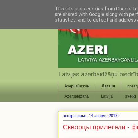
This site uses cookies from Google to 
are shared with Google along with per
statistics, and to detect and address 
Latvijas azerbaidžāņu biedr
Азербайджан
Латвия
празд
Azerbaidžāna
Latvija
svētki
воскресенье, 14 апреля 2013 г.
Скворцы прилетели - ф