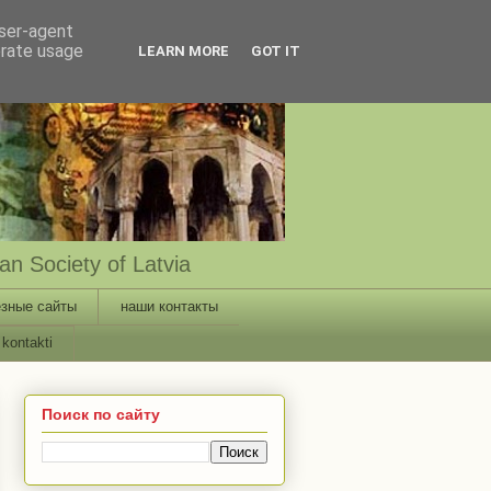
user-agent
erate usage
LEARN MORE
GOT IT
n Society of Latvia
зные сайты
наши контакты
kontakti
Поиск по сайту