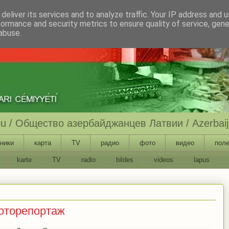
deliver its services and to analyze traffic. Your IP address and 
formance and security metrics to ensure quality of service, gen
abuse.
ību / Общество азербайджанцев Латвии / Azerbaija
ники
карта
TV
радио
фото
видео
поле
karte
TV
radio
bildes
videos
lapus
оторепортаж