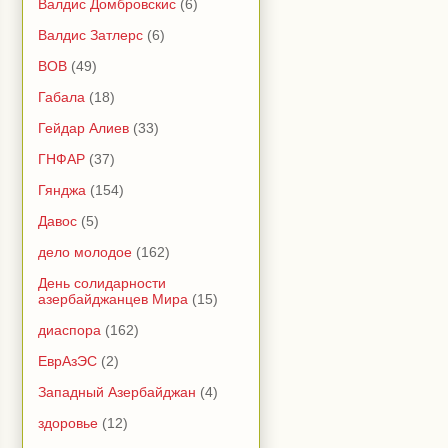
Валдис Домбровскис
(6)
Валдис Затлерс
(6)
ВОВ
(49)
Габала
(18)
Гейдар Алиев
(33)
ГНФАР
(37)
Гянджа
(154)
Давос
(5)
дело молодое
(162)
День солидарности
азербайджанцев Мира
(15)
диаспора
(162)
ЕврАзЭС
(2)
Западный Азербайджан
(4)
здоровье
(12)