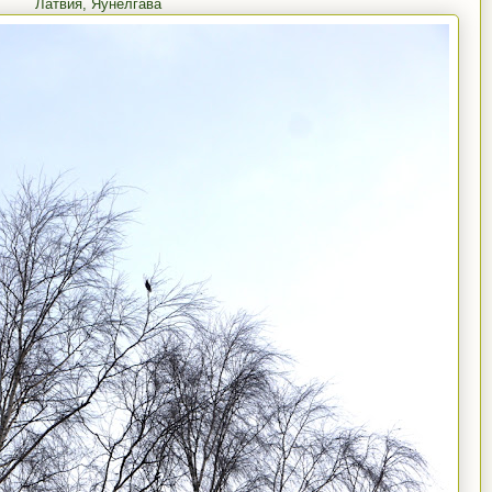
Латвия, Яунелгава