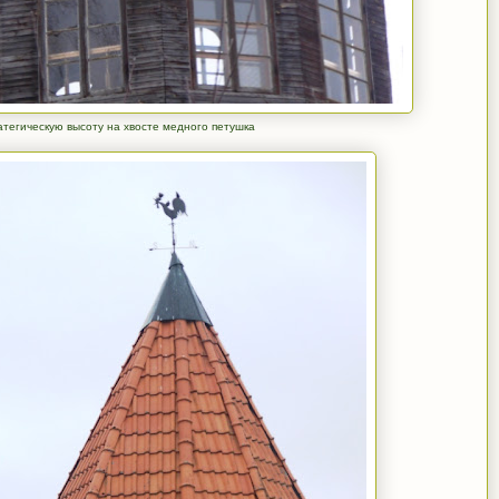
атегическую высоту на хвосте медного петушка