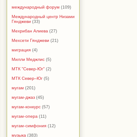
международный форум
(109)
Международный центр Низами
Гянджеви
(33)
Мехрибан Алиева
(27)
Мехсети Гянджеви
(21)
миграция
(4)
Милли Меджлис
(5)
МТК "Север-Юг"
(2)
МТК Север–Юг
(5)
мугам
(201)
мугам-джаз
(45)
мугам-конкурс
(57)
мугам-опера
(11)
мугам-симфония
(12)
музыка
(383)