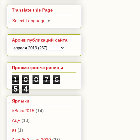
Translate this Page
Select Language
▼
Архив публикаций сайта
Просмотров·страницы
1
0
0
7
6
5
4
Ярлыки
#Baku2015
(14)
АДР
(13)
аз
(1)
Азербайджан-2020
(28)